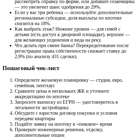
рассмотреть справку по форме, или добавьте созаемщика
— это увеличит шанс одобрения до 29%.
Если у вас три ребенка — используйте дополнительные
региональные субсидии, доля выплаты по ипотеке
снизится на 18%.
Как выбрать этаж? Нижние уровни — для семей с
детьми (есть доступ к дворовой площадке), верхние —
для желающих уединения и вида на реку.
Что делать при смене банка? Перекредитование после
регистрации права собственности снижает ставку до
2,9% (по анализу 431 сделки).
Пошаговый чек-лист
Определите желаемую планировку — студия, евро,
семейная, пентхаус
Сравните цены в нескольких ЖК и уточните
аккредитацию по ипотеке
Запросите выписку из ЕГРН — удостоверитесь в
легальности застройщика
Обсудите с юристом договор покупки и условия
передачи квартиры
Подайте заявку на ипотеку в «пиковое» время
Проверьте инженерные решения, отделку,
дополнительные опции