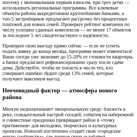
ипотеку с минимальным первым взносом, при трех детях —
использовать региональные программы. Все ключевые
объекты района аккредитованы крупнейшими банками, а
топ-5 застройщиков предлагают рассрочку без процентных
платежей для новых семей. Проверьте рейтинг компании по
числу успешно сданных комплексов — не менее 17 объектов
за последние 5 лет свидетельствуют о надёжности.
Проверьте свою выгоду прямо сейчас — если не успеть
подать заявку до конца месяца, программа может измениться!
Ваши соседи уже экономят до 15-20% от стоимости квартиры,
а банки предлагают рефинансирование сразу после сдачи
дома. Действуйте, чтобы не попасть в число тех, кто
совершает ошибки: будьте среди 13% семей, которые
получают максимум выгод.
Неочевидный фактор — атмосфера нового
района
Многие недооценивают эмоциональную среду: близость к
реке, созидательный настрой соседей, события на набережной
и совместные праздники превращают район в «точку
притяжения» для молодежи, творческих и культурных
проектов. Новосиб постепенно создаёт свои «городские
микро-сообщества», где личные связи ослабляют