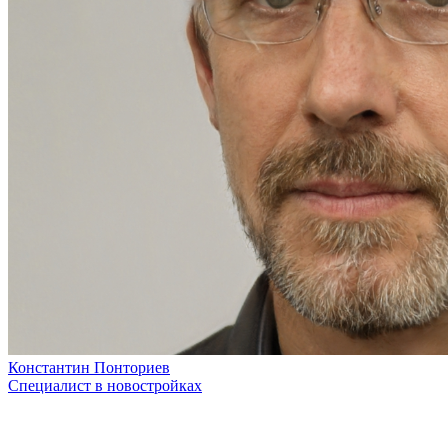
Константин Понториев
Специалист в новостройках