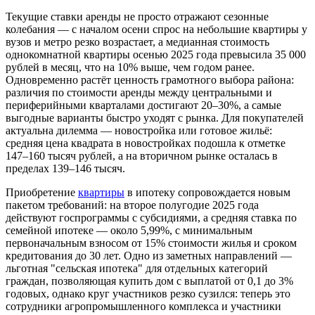
Текущие ставки аренды не просто отражают сезонные
колебания — с началом осени спрос на небольшие квартиры у
вузов и метро резко возрастает, а медианная стоимость
однокомнатной квартиры осенью 2025 года превысила 35 000
рублей в месяц, что на 10% выше, чем годом ранее.
Одновременно растёт ценность грамотного выбора района:
различия по стоимости аренды между центральными и
периферийными кварталами достигают 20–30%, а самые
выгодные варианты быстро уходят с рынка. Для покупателей
актуальна дилемма — новостройка или готовое жильё:
средняя цена квадрата в новостройках подошла к отметке
147–160 тысяч рублей, а на вторичном рынке осталась в
пределах 139–146 тысяч.
Приобретение
квартиры
в ипотеку сопровождается новым
пакетом требований: на второе полугодие 2025 года
действуют госпрограммы с субсидиями, а средняя ставка по
семейной ипотеке — около 5,99%, с минимальным
первоначальным взносом от 15% стоимости жилья и сроком
кредитования до 30 лет. Одно из заметных направлений —
льготная "сельская ипотека" для отдельных категорий
граждан, позволяющая купить дом с выплатой от 0,1 до 3%
годовых, однако круг участников резко сузился: теперь это
сотрудники агропромышленного комплекса и участники