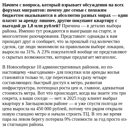
Начнем с вопроса, который взрывает обсуждения на всех
форумах мигрантов: почему две семьи с похожим
бюджетом оказываются в абсолютно разных мирах — одни
платят за аренду лишнее, другие покупают квартиру с
выгодой до 1,8 млн рублей?
Причина — в деталях выбора
района. Именно тут рождаются и выигрыши на старте, и
многолетние разочарования. Представьте: однажды к вам
приходит друг и сообщает, что за прошлый год количество
сделок, где люди экономили на правильном выборе локации,
выросло на 31%. А 23% покупателей вообще не представляют
о скрытых возможностях, которые предлагает мегаполис.
В Новосибирске 10 административных районов, но по-
настоящему «выгодными» для покупки или аренды жилья
становятся только те, где пересекаются сразу четыре
составляющих: быстрый доступ к метро, развитая
инфраструктура, потенциал роста цен и, главное, адекватная
стоимость метра. Вот что происходит, когда вы знаете эти три
секрета, а ваши соседи — нет: в 2025 году клиент выбрал
квартиру в Заельцовском районе — и уже спустя полгода ее
цена выросла на 450 000 рублей, потому что рядом открыли
новую станцию метро и начали строить ТЦ. В это же время
пара на левом берегу потеряла 9% стоимости за год просто из-
за стагнации района.