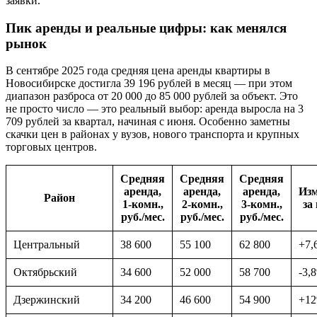
заявки.
Пик аренды и реальные цифры: как менялся
рынок
В сентябре 2025 года средняя цена аренды квартиры в
Новосибирске достигла 39 196 рублей в месяц — при этом
диапазон разброса от 20 000 до 85 000 рублей за объект. Это
не просто число — это реальный выбор: аренда выросла на 3
709 рублей за квартал, начиная с июня. Особенно заметны
скачки цен в районах у вузов, нового транспорта и крупных
торговых центров.
Средняя
Средняя
Средняя
аренда,
аренда,
аренда,
Изм
Район
1-комн.,
2-комн.,
3-комн.,
за
руб./мес.
руб./мес.
руб./мес.
Центральный
38 600
55 100
62 800
+7,
Октябрьский
34 600
52 000
58 700
-3,
Дзержинский
34 200
46 600
54 900
+1