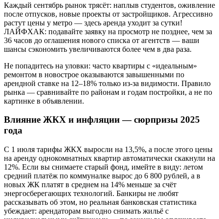
Каждый сентябрь рынок трясёт: наплыв студентов, оживление
после отпусков, новые проекты от застройщиков. Агрессивно
растут цены у метро — здесь аренда уходит за сутки!
ЛАЙФХАК: подавайте заявку на просмотр не позднее, чем за
36 часов до оглашения нового списка от агентств — ваши
шансы сэкономить увеличиваются более чем в два раза.
Не попадитесь на уловки: часто квартиры с «идеальным»
ремонтом в новострое оказываются завышенными по
арендной ставке на 12–18% только из-за видимости. Правило
рынка — сравнивайте по районам и годам постройки, а не по
картинке в объявлении.
Влияние ЖКХ и инфляции — сюрпризы 2025
года
С 1 июля тарифы ЖКХ выросли на 13,5%, а после этого цены
на аренду однокомнатных квартир автоматически скакнули на
12%. Если вы снимаете старый фонд, имейте в виду: летом
средний платёж по коммуналке вырос до 6 800 рублей, а в
новых ЖК платят в среднем на 14% меньше за счёт
энергосберегающих технологий. Банкиры не любят
рассказывать об этом, но реальная банковская статистика
убеждает: арендаторам выгодно снимать жильё с