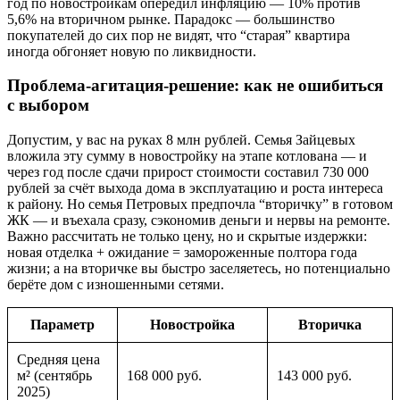
год по новостройкам опередил инфляцию — 10% против
5,6% на вторичном рынке. Парадокс — большинство
покупателей до сих пор не видят, что “старая” квартира
иногда обгоняет новую по ликвидности.
Проблема-агитация-решение: как не ошибиться
с выбором
Допустим, у вас на руках 8 млн рублей. Семья Зайцевых
вложила эту сумму в новостройку на этапе котлована — и
через год после сдачи прирост стоимости составил 730 000
рублей за счёт выхода дома в эксплуатацию и роста интереса
к району. Но семья Петровых предпочла “вторичку” в готовом
ЖК — и въехала сразу, сэкономив деньги и нервы на ремонте.
Важно рассчитать не только цену, но и скрытые издержки:
новая отделка + ожидание = замороженные полтора года
жизни; а на вторичке вы быстро заселяетесь, но потенциально
берёте дом с изношенными сетями.
Параметр
Новостройка
Вторичка
Средняя цена
м² (сентябрь
168 000 руб.
143 000 руб.
2025)