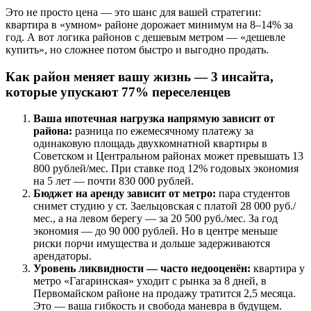
Это не просто цена — это шанс для вашей стратегии:
квартира в «умном» районе дорожает минимум на 8–14% за
год. А вот логика районов с дешевым метром — «дешевле
купить», но сложнее потом быстро и выгодно продать.
Как район меняет вашу жизнь — 3 инсайта,
которые упускают 77% переселенцев
Ваша ипотечная нагрузка напрямую зависит от
района:
разница по ежемесячному платежу за
одинаковую площадь двухкомнатной квартиры в
Советском и Центральном районах может превышать 13
800 рублей/мес. При ставке под 12% годовых экономия
на 5 лет — почти 830 000 рублей.
Бюджет на аренду зависит от метро:
пара студентов
снимет студию у ст. Заельцовская с платой 28 000 руб./
мес., а на левом берегу — за 20 500 руб./мес. За год
экономия — до 90 000 рублей. Но в центре меньше
риски порчи имущества и дольше задерживаются
арендаторы.
Уровень ликвидности — часто недооценён:
квартира у
метро «Гагаринская» уходит с рынка за 8 дней, в
Первомайском районе на продажу тратится 2,5 месяца.
Это — ваша гибкость и свобода маневра в будущем.