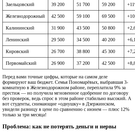
Заельцовский
39 200
51 700
59 200
+1
Железнодорожный
42 500
59 100
69 500
+10
Калининский
31 900
43 500
50 800
+2,
Ленинский
29 500
34 500
40 200
+6,
Кировский
26 700
38 800
45 300
+7,
Первомайский
26 900
37 200
42 500
+8,
Перед вами точные цифры, которые на самом деле
формируют ваш бюджет. Семья Пономарёвых, выбравшая 3-
комнатную в Железнодорожном районе, переплатила 9% за
престиж — но получила мгновенное одобрение по договору
без проверок, ведь спрос в этом районе стабильно высокий. А
вот студенты, снимающие «однушку» в Дзержинском,
увидели разницу в цене по сравнению с июнем — плюс 12%
только за три месяца!
Проблема: как не потерять деньги и нервы