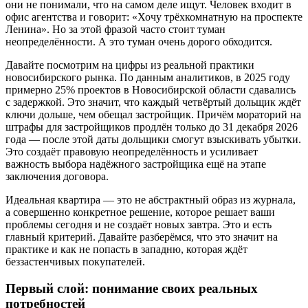
они не понимали, что на самом деле ищут. Человек входит в
офис агентства и говорит: «Хочу трёхкомнатную на проспекте
Ленина». Но за этой фразой часто стоит туман
неопределённости. А это туман очень дорого обходится.
Давайте посмотрим на цифры из реальной практики
новосибирского рынка. По данным аналитиков, в 2025 году
примерно 25% проектов в Новосибирской области сдавались
с задержкой. Это значит, что каждый четвёртый дольщик ждёт
ключи дольше, чем обещал застройщик. Причём мораторий на
штрафы для застройщиков продлён только до 31 декабря 2026
года — после этой даты дольщики смогут взыскивать убытки.
Это создаёт правовую неопределённость и усиливает
важность выбора надёжного застройщика ещё на этапе
заключения договора.
Идеальная квартира — это не абстрактный образ из журнала,
а совершенно конкретное решение, которое решает ваши
проблемы сегодня и не создаёт новых завтра. Это и есть
главный критерий. Давайте разберёмся, что это значит на
практике и как не попасть в западню, которая ждёт
беззастенчивых покупателей.
Первый слой: понимание своих реальных
потребностей