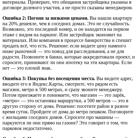
материалы. Проверьте, что обещания застройщика указаны в
договоре долевого участия, а не просто сказаны менеджером.
Ошибка 2: Погоня за низкими ценами.
Вы нашли квартиру
на 20% дешевле, чем в соседних домах. Это не случайность.
Возможно, это последний номер, и он находится на первом
этаже с видом на паркинг. Или застройщик экономит на
материалах. Или компания в процессе банкротства и спешит
продать всё, что есть. Решение: если видите цену намного
ниже рыночной — это повод для расследования, а не для
радости. Позвоните в банки, которые аккредитовали проект, и
спросите, принимают ли они ипотеку на эти квартиры. Если
нет — это плохой знак.
Ошибка 3: Покупка без посещения места.
Вы видите адрес,
вводите его в Яндекс.Карты, смотрите, что рядом есть
магазин, метро в 500 метрах, и сразу звоните менеджеру.
Потом приезжаете и понимаете, что магазин — это ларёк,
«метро» — это остановка маршрутки, а 500 метров — это в
другую сторону от дома. Решение: посетите район в разное
время суток. Пройдите от дома до метро пешком. Поговорите
с жильцами соседних домов. Спросите про машины —
паркуются ли они прямо на газоне? Это говорит о том, что
парковок недостаточно.