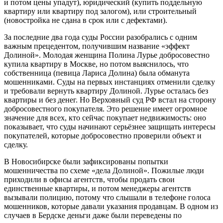
и потом цены упадут), юридический (купить поддельную
квартиру или квартиру под залогом), или строительный
(новостройка не сдана в срок или с дефектами).
За последние два года суды России разобрались с одним
важным прецедентом, получившим название «эффект
Долиной». Молодая женщина Полина Лурье добросовестно
купила квартиру в Москве, но потом выяснилось, что
собственница (певица Лариса Долина) была обманута
мошенниками. Суды на первых инстанциях отменили сделку
и требовали вернуть квартиру Долиной. Лурье осталась без
квартиры и без денег. Но Верховный суд РФ встал на сторону
добросовестного покупателя. Это решение имеет огромное
значение для всех, кто сейчас покупает недвижимость: оно
показывает, что суды начинают серьёзнее защищать интересы
покупателей, которые добросовестно проверили объект и
сделку.
В Новосибирске были зафиксированы попытки
мошенничества по схеме «дела Долиной». Пожилые люди
приходили в офисы агентств, чтобы продать свои
единственные квартиры, и потом менеджеры агентств
вызывали полицию, потому что слышали в телефоне голоса
мошенников, которые давали указания продавцам. В одном из
случаев в Бердске деньги даже были переведены по