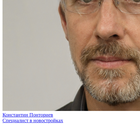
Константин Понториев
Специалист в новостройках