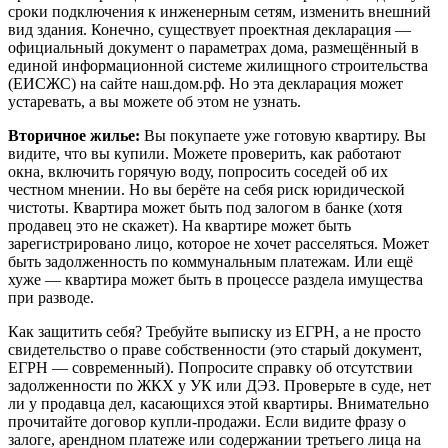
сроки подключения к инженерным сетям, изменить внешний
вид здания. Конечно, существует проектная декларация —
официальный документ о параметрах дома, размещённый в
единой информационной системе жилищного строительства
(ЕИСЖС) на сайте наш.дом.рф. Но эта декларация может
устаревать, а вы можете об этом не узнать.
Вторичное жилье:
Вы покупаете уже готовую квартиру. Вы
видите, что вы купили. Можете проверить, как работают
окна, включить горячую воду, попросить соседей об их
честном мнении. Но вы берёте на себя риск юридической
чистоты. Квартира может быть под залогом в банке (хотя
продавец это не скажет). На квартире может быть
зарегистрировано лицо, которое не хочет расселяться. Может
быть задолженность по коммунальным платежам. Или ещё
хуже — квартира может быть в процессе раздела имущества
при разводе.
Как защитить себя? Требуйте выписку из ЕГРН, а не просто
свидетельство о праве собственности (это старый документ,
ЕГРН — современный). Попросите справку об отсутствии
задолженности по ЖКХ у УК или ДЭЗ. Проверьте в суде, нет
ли у продавца дел, касающихся этой квартиры. Внимательно
прочитайте договор купли-продажи. Если видите фразу о
залоге, арендном платеже или содержании третьего лица на