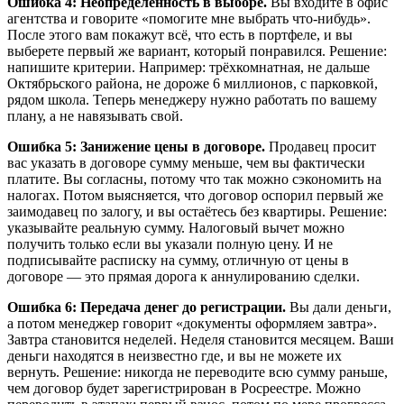
Ошибка 4: Неопределённость в выборе.
Вы входите в офис
агентства и говорите «помогите мне выбрать что-нибудь».
После этого вам покажут всё, что есть в портфеле, и вы
выберете первый же вариант, который понравился. Решение:
напишите критерии. Например: трёхкомнатная, не дальше
Октябрьского района, не дороже 6 миллионов, с парковкой,
рядом школа. Теперь менеджеру нужно работать по вашему
плану, а не навязывать свой.
Ошибка 5: Занижение цены в договоре.
Продавец просит
вас указать в договоре сумму меньше, чем вы фактически
платите. Вы согласны, потому что так можно сэкономить на
налогах. Потом выясняется, что договор оспорил первый же
заимодавец по залогу, и вы остаётесь без квартиры. Решение:
указывайте реальную сумму. Налоговый вычет можно
получить только если вы указали полную цену. И не
подписывайте расписку на сумму, отличную от цены в
договоре — это прямая дорога к аннулированию сделки.
Ошибка 6: Передача денег до регистрации.
Вы дали деньги,
а потом менеджер говорит «документы оформляем завтра».
Завтра становится неделей. Неделя становится месяцем. Ваши
деньги находятся в неизвестно где, и вы не можете их
вернуть. Решение: никогда не переводите всю сумму раньше,
чем договор будет зарегистрирован в Росреестре. Можно