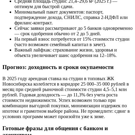
Средняя площадь студии: 21,4–29,6 м² (2025 г.) —
оптимум для быстрой сдачи.
Минимальный пакет документов: паспорт,
подтверждение дохода, СНИЛС, справка 2-НДФЛ или
фриланс-контракт.
Сейчас заявки рассматривают до 5 банков одновременно
— срок одобрения обычно от 2 до 5 дней.
На первый взнос потребуется от 15% стоимости студии
(часто возможен семейный капитал в зачет).
Важный лайфхак: страхование жизни, здоровья и
объекта увеличивает шанс одобрения на 12–18%.
Прогноз: доходность и сроки окупаемости
В 2025 году арендная ставка на студии в топовых ЖК
Новосибирска колеблется в коридоре 25 000–35 000 рублей в
месяц при средней рыночной стоимости студии 4,5–5,1 млн
рублей. Годовая доходность — до 11,3% без учета роста
стоимости недвижимости. Успех возможен только при
комбинации выгодной покупки, минимизации издержек по
ипотеке и грамотном выборе района. Не промедлите: сдвиг в
условиях программ может произойти уже к зиме.
Готовые фразы для общения с банком и
агентством