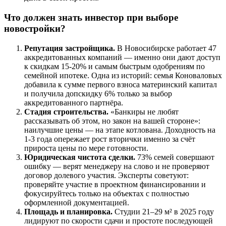
Что должен знать инвестор при выборе
новостройки?
Репутация застройщика.
В Новосибирске работает 47
аккредитованных компаний — именно они дают доступ
к скидкам 15-20% и самым быстрым одобрениям по
семейной ипотеке. Одна из историй: семья Коноваловых
добавила к сумме первого взноса материнский капитал
и получила допскидку 6% только за выбор
аккредитованного партнёра.
Стадия строительства.
«Банкиры не любят
рассказывать об этом, но закон на вашей стороне»:
наилучшие цены — на этапе котлована. Доходность на
1-3 года опережает рост вторички именно за счёт
прироста цены по мере готовности.
Юридическая чистота сделки.
73% семей совершают
ошибку — верят менеджеру на слово и не проверяют
договор долевого участия. Эксперты советуют:
проверяйте участие в проектном финансировании и
фокусируйтесь только на объектах с полностью
оформленной документацией.
Площадь и планировка.
Студии 21–29 м² в 2025 году
лидируют по скорости сдачи и простоте последующей