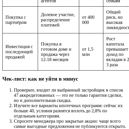
агентов
семьям
Общий
Долевое участие,
Покупка с
от 400
риск, но
распределение
партнёром
000
высокая
платежей
ликвиднос
Рост
Покупка в
капитала
Инвестиция с
готовом доме и
от 1,5
превышает
последующей
продажа через
млн
доход по
продажей
12-18 месяцев
вкладам в 
3 раза
Чек-лист: как не уйти в минус
Проверьте, входит ли выбранный застройщик в список
47 аккредитованных — это не только гарантия сделки,
но и дополнительная скидка.
Изучите все варианты ипотечных программ: сейчас их
больше 40, условия разнятся вплоть до 2,8% по
отдельным категориям.
Спросите менеджера про закрытые акции: чаще всего
самые выгодные предложения не публикуются открыто.