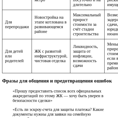
длительно
имущ
Максимальный
Возм
Новостройка на
прирост
задер
Для
этапе котлована в
стоимости за
сдачи
перепродажи
развивающемся
счёт стадии
юрид
районе
строительства
нюан
Мень
Ликвидность,
приро
Для детей
ЖК с развитой
защита от
стоим
или
инфраструктурой,
инфляции,
если 
родителей
чистовая отделка
возможность
прем
сдачи
район
Фразы для общения и предотвращения ошибок
«Прошу предоставить список всех официальных
аккредитаций по этому ЖК — хочу быть уверен в
безопасности сделки»
«Есть ли эскроу-счета для защиты платежа? Какие
документы нужны для заявки на семейную