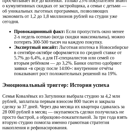
просчитывает всё до копейки. Только 23% покупателей знают
о кумулятивных скидках от застройщика, а семьи с детьми —
об уникальных льготных программах, позволяющих
экономить от 1,2 до 1,8 миллионов рублей на студии уже
сегодня.
Провокационный факт:
Если пропустить окно менее
2-х недель осенью (когда скидки максимальны), можно
потерять 300-500 тысяч на каждую покупку.
Экспертный инсайт:
Льготная ипотека в Новосибирске
в сентябре-октябре оформляется по средней ставке от
5,7% до 6,4%, а для IT-специалистов или семей со
вторым ребёнком — до 3,2%. Банки охотно одобряют
заявки «в среду после 14:00»: внутренние отчёты
показывают рост положительных решений на 19%.
Эмоциональный триггер: История успеха
Семья Ковалёвых из Затулинки выбрала студию за 4,2 млн
рублей, заплатила первым взносом 800 тысяч и закрыла
сделку за 37 дней. Через два месяца их квартира сдавалась за
28 000 рублей в месяц — окупаемость сделки получилась не
просто быстрой, а образцово-показательной. За три года взять
вторую студию помогла именно грамотная стратегия
накопления и рефинасирования.