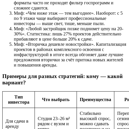
форматы часто не проходят фильтр госпрограмм и
сложнее сдаются.
Миф: «Чем ниже этаж — тем выгоднее». Наоборот: с 5
по 9 этажи чаще выбирают профессиональные
инвесторы — выше свет, тише, меньше пыли.
Миф: «Любой застройщик позже поднимет цену на 20-
30%». Статистика: лишь 27% проектов действительно
прибавляют в цене больше 20% к сдаче.
Миф: «Вторичка дешевле новостройки». Капитализация
проектов в районах комплексного освоения с
инфраструктурой в итоге всегда обгоняет даже лучшие
предложения вторички за счёт притока новых жителей
и повышения аренды.
Примеры для разных стратегий: кому — какой
вариант?
Тип
Что выбрать
Преимущества
Р
инвестора
Стабильно
Пере
Студия 23–26 м²
высокий спрос,
сезон
Для сдачи в
рядом с вузом и
можно сдавать
спрос
аренду
метро
посуточно и на
риски