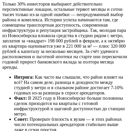
Только 30% инвесторов выбирают действительно
перспективные локации, остальные теряют месяцы и сотни
тысяч только из-за одной ошибки — непродуманный выбор
района и комплекса. Истории успеха начинаются там, где
совмещены транспортная доступность, современная
инфраструктура и репутация застройщика. Так, молодая пара
из Новосибирска вложила средства в студию рядом с метро,
заплатив за «квадрат» 198 000 рублей в феврале, а к октябрю
их квартира оценивается уже в 221 000 за м² — плюс 320 000
рублей к капиталу за несколько месяцев. За счёт удачного
расположения и льготной ипотеки на старте они перескочили
годовой прирост банковского вклада за полтора месяца
аренды.
Интрига:
Как часто вы слышали, что район влияет на
всё? На самом деле, разница в доходности между
студией у метро и в спальном районе достигает 7-10%
годовых из-за разницы в спросе арендаторов.
Факт:
В 2025 году в Новосибирске больше половины
сделок приходится на кварталы с готовой
инфраструктурой и шаговой доступностью до станции
метро.
Совет:
Проверьте близость к вузам — в этих районах
число потенциальных арендаторов стабильно выше
даже в сезон простоя.