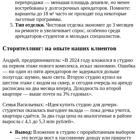
перепродажи — меньшая площадь дешевле, но менее
востребована у долгосрочных арендаторов. Помните:
варианты до 18 м² часто не проходят под некоторые
льготные программы.
Тип отделки.
Чистовая отделка экономит до 3 месяцев
на ремонте и увеличивает спрос, особенно среди
арендаторов-студентов и молодых специалистов.
Сторителлинг: на опыте наших клиентов
Андрей, предприниматель: «В 2024 году вложился в студию
на первом этаже нового комплекса, искал экономию. Ошибка
— ни один из пяти арендаторов не задержался дольше
полугода: шумно, мало света. Вторую студию купил на
шестом этаже с видом на сквер, и сегодня очередь на аренду
расписана на два месяца вперёд. Доходность по второй
квартире — выше почти на 3% годовых».
Семья Васильевых: «Идея купить студию для дочери-
студентки оказалась выгоднее вклада — пока дочка учится,
квартира сдаётся. За два года цена на аналогичные в районе
выросла с 4,1 до 5,3 млн рублей».
Вывод:
Вложение в студию с проработанным выбором
— это всегда мост к пассивному доходу или приросту