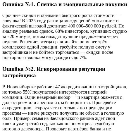
Ошибка №1. Спешка и эмоциональные покупки
Срочные скидки и обещания быстрого роста стоимости —
ловушка! В 2025 году разница между ценой «по акции» и
фактической выгодой достигает 400 000–500 000 рублей. По
анализу реальных сделок, 68% инвесторов, купивших студию
за «20 минут», потом находят лучшие предложения через
неделю. Решение: всегда сравнивайте не менее трёх
комплексов одной локации, требуйте полную смету у
застройщика и не бойтесь торговаться — скидки после
повторного звонка могут доходить до 7%.
Ошибка №2. Игнорирование репутации
застройщика
В Новосибирске работает 47 аккредитованных застройщиков,
но только 55% покупателей интересуются историей
компании. Один неверный выбор — и квартира окажется с
долгостроем или арестом из-за банкротства. Проверяйте
аккредитацию, эскроу-счета и отзывы по предыдущим
проектам — иначе рискуете получить не объект, а головную
боль. Пример: семья из Заельцовского района ждёт свои
ключи уже третий год, так как не посмотрела судебную
историю девелопера. Проверьте партнёров банка и не