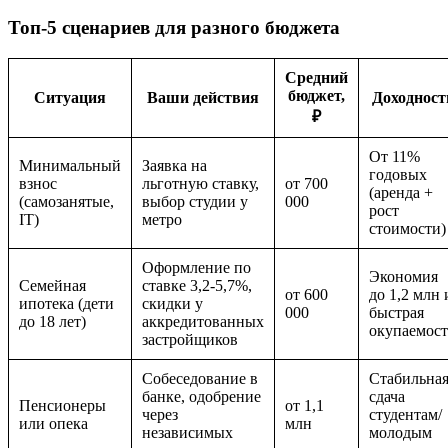
Топ-5 сценариев для разного бюджета
Средний
бюджет,
Ситуация
Ваши действия
Доходност
₽
От 11%
Минимальный
Заявка на
годовых
взнос
льготную ставку,
от 700
(аренда +
(самозанятые,
выбор студии у
000
рост
IT)
метро
стоимости)
Оформление по
Экономия
Семейная
ставке 3,2-5,7%,
от 600
до 1,2 млн 
ипотека (дети
скидки у
000
быстрая
до 18 лет)
аккредитованных
окупаемост
застройщиков
Собеседование в
Стабильна
банке, одобрение
сдача
Пенсионеры
от 1,1
через
студентам/
или опека
млн
независимых
молодым