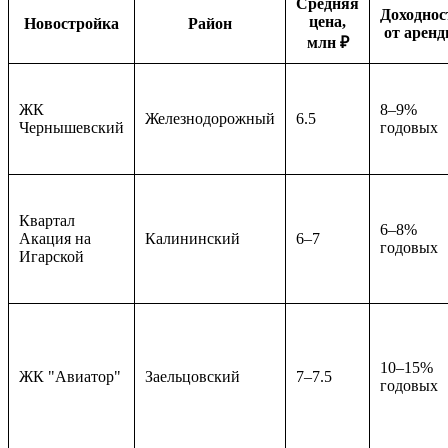
Средняя
Доходнос
цена,
Новостройка
Район
от арен
млн ₽
ЖК
8–9%
Железнодорожный
6.5
Чернышевский
годовых
Квартал
6–8%
Акация на
Калининский
6–7
годовых
Игарской
10–15%
ЖК "Авиатор"
Заельцовский
7–7.5
годовых