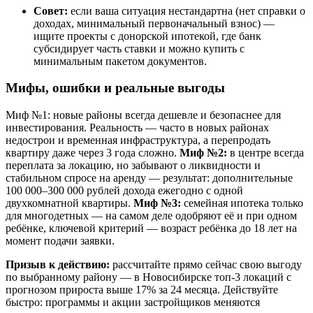
Совет:
если ваша ситуация нестандартна (нет справки о
доходах, минимальный первоначальный взнос) —
ищите проекты с донорской ипотекой, где банк
субсидирует часть ставки и можно купить с
минимальным пакетом документов.
Мифы, ошибки и реальные выгоды
Миф №1: новые районы всегда дешевле и безопаснее для
инвестирования. Реальность — часто в новых районах
недострои и временная инфраструктура, а перепродать
квартиру даже через 3 года сложно.
Миф №2:
в центре всегда
переплата за локацию, но забывают о ликвидности и
стабильном спросе на аренду — результат: дополнительные
100 000–300 000 рублей дохода ежегодно с одной
двухкомнатной квартиры.
Миф №3:
семейная ипотека только
для многодетных — на самом деле одобряют её и при одном
ребёнке, ключевой критерий — возраст ребёнка до 18 лет на
момент подачи заявки.
Призыв к действию:
рассчитайте прямо сейчас свою выгоду
по выбранному району — в Новосибирске топ-3 локаций с
прогнозом прироста выше 17% за 24 месяца. Действуйте
быстро: программы и акции застройщиков меняются