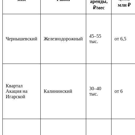
аренды,
млн ₽
₽/мес
45–55
Чернышевский
Железнодорожный
от 6,5
тыс.
Квартал
30–40
Акация на
Калининский
от 6
тыс.
Игарской