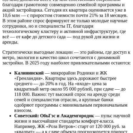
благодаря грамотному совмещению семейной программы и
акций застройщика. Сегодня их квартира оценивается уже в
10,6 млн — с приростом стоимости почти 21% за 18 месяцев.
В этом районе спрос формируют не только молодые научные
сотрудники, но и специалисты IT, благодаря
технологическому кластеру и активной инфраструктуре, где
всё — от кафе до детского сада — под рукой для жизни и
аренды.
Стратегически выгодные локации — это районы, где доступ к
метро, экология и качество школ сочетаются с динамикой
застройки. В 2025 году наиболее привлекательными остаются:
Калининский
— микрорайон Родники и ЖК
«Гренландия». Квартиры здесь дорожают быстрее
среднего — до 20% в год. На «входе» цена за
квадратный метр около 95 000 рублей, при сдаче — до
118 000. Важно: тут высокий спрос на аренду среди
семей и специалистов отрасли, а крупные банки
одобряют программы с минимальным первоначальным
взносом.
Советский: ОбьГэс и Академгородок
— пульс научной
жизни и высочайшие стандарты комфорт-класса.
Например, ЖК «Роза Ветров»: старт от 120 000 руб. за
«квадрат» — а к сдаче объекта прогнозируется прирост