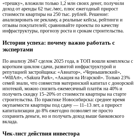
«трешку», вложили только 1,2 млн своих денег, получили
доход от аренды 62 тыс./мес, плюс ежегодный прирост
стоимости квартиры на 250 тыс. рублей. Решение:
анализировать не рекламу, а реальные кейсы, рейтинги и
отзывы покупателей; сравнивайте проекты по качеству
инфраструктуры, прогнозу роста и срокам строительства.
Истории успеха: почему важно работать с
экспертами
По анализу 2847 сделок 2025 года, в ТОП вошли комплексы с
коротким циклом сдачи, развитой инфраструктурой и
репутацией застройщика: «Авиатор», «Чернышевский»,
«WillArt», «Sakura Park», «Акация на Игарской». Только 23%
семей знали, что совместив материнский капитал с донорской
ипотекой, можно снизить ежемесячный платёж на 40% и
получить скидку 15–20% от стоимости квартиры на старте
строительства. По практике Новосибирска: среднее время
окупаемости квартиры под сдачу — 11–13 лет, а прирост
капитализации до 8% ежегодно позволяет не просто
сохранить деньги, но и получать доход выше банковского
вклада.
Чек-лист действия инвестора