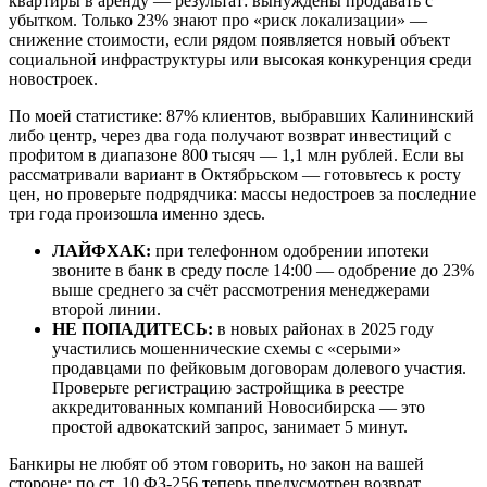
квартиры в аренду — результат: вынуждены продавать с
убытком. Только 23% знают про «риск локализации» —
снижение стоимости, если рядом появляется новый объект
социальной инфраструктуры или высокая конкуренция среди
новостроек.
По моей статистике: 87% клиентов, выбравших Калининский
либо центр, через два года получают возврат инвестиций с
профитом в диапазоне 800 тысяч — 1,1 млн рублей. Если вы
рассматривали вариант в Октябрьском — готовьтесь к росту
цен, но проверьте подрядчика: массы недостроев за последние
три года произошла именно здесь.
ЛАЙФХАК:
при телефонном одобрении ипотеки
звоните в банк в среду после 14:00 — одобрение до 23%
выше среднего за счёт рассмотрения менеджерами
второй линии.
НЕ ПОПАДИТЕСЬ:
в новых районах в 2025 году
участились мошеннические схемы с «серыми»
продавцами по фейковым договорам долевого участия.
Проверьте регистрацию застройщика в реестре
аккредитованных компаний Новосибирска — это
простой адвокатский запрос, занимает 5 минут.
Банкиры не любят об этом говорить, но закон на вашей
стороне: по ст. 10 ФЗ-256 теперь предусмотрен возврат