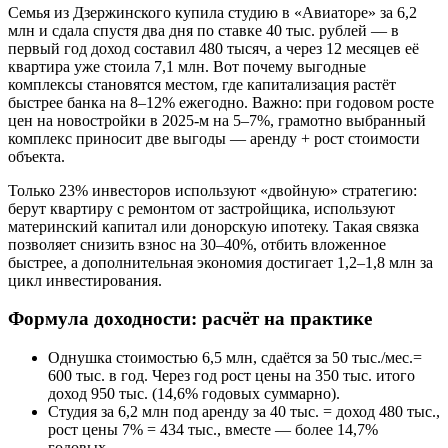
Семья из Дзержинского купила студию в «Авиаторе» за 6,2
млн и сдала спустя два дня по ставке 40 тыс. рублей — в
первый год доход составил 480 тысяч, а через 12 месяцев её
квартира уже стоила 7,1 млн. Вот почему выгодные
комплексы становятся местом, где капитализация растёт
быстрее банка на 8–12% ежегодно. Важно: при годовом росте
цен на новостройки в 2025-м на 5–7%, грамотно выбранный
комплекс приносит две выгоды — аренду + рост стоимости
объекта.
Только 23% инвесторов используют «двойную» стратегию:
берут квартиру с ремонтом от застройщика, используют
материнский капитал или донорскую ипотеку. Такая связка
позволяет снизить взнос на 30–40%, отбить вложенное
быстрее, а дополнительная экономия достигает 1,2–1,8 млн за
цикл инвестирования.
Формула доходности: расчёт на практике
Однушка стоимостью 6,5 млн, сдаётся за 50 тыс./мес.=
600 тыс. в год. Через год рост цены на 350 тыс. итого
доход 950 тыс. (14,6% годовых суммарно).
Студия за 6,2 млн под аренду за 40 тыс. = доход 480 тыс.,
рост цены 7% = 434 тыс., вместе — более 14,7%
годовых.