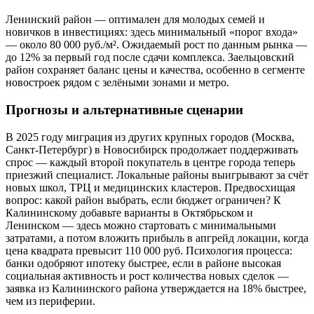
Ленинский район — оптимален для молодых семей и
новичков в инвестициях: здесь минимальный «порог входа»
— около 80 000 руб./м². Ожидаемый рост по данным рынка —
до 12% за первый год после сдачи комплекса. Заельцовский
район сохраняет баланс цены и качества, особенно в сегменте
новостроек рядом с зелёными зонами и метро.
Прогнозы и альтернативные сценарии
В 2025 году миграция из других крупных городов (Москва,
Санкт-Петербург) в Новосибирск продолжает поддерживать
спрос — каждый второй покупатель в центре города теперь
приезжий специалист. Локальные районы выигрывают за счёт
новых школ, ТРЦ и медицинских кластеров. Предвосхищая
вопрос: какой район выбрать, если бюджет ограничен? К
Калининскому добавьте варианты в Октябрьском и
Ленинском — здесь можно стартовать с минимальными
затратами, а потом вложить прибыль в апгрейд локации, когда
цена квадрата превысит 110 000 руб. Психология процесса:
банки одобряют ипотеку быстрее, если в районе высокая
социальная активность и рост количества новых сделок —
заявка из Калининского района утверждается на 18% быстрее,
чем из периферии.