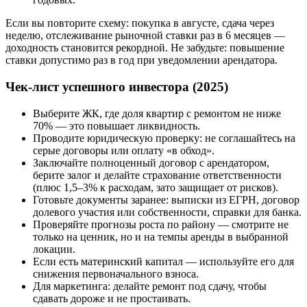
Если вы повторите схему: покупка в августе, сдача через
неделю, отслеживание рыночной ставки раз в 6 месяцев —
доходность становится рекордной. Не забудьте: повышение
ставки допустимо раз в год при уведомлении арендатора.
Чек-лист успешного инвестора (2025)
Выберите ЖК, где доля квартир с ремонтом не ниже
70% — это повышает ликвидность.
Проводите юридическую проверку: не соглашайтесь на
серые договоры или оплату «в обход».
Заключайте полноценный договор с арендатором,
берите залог и делайте страхование ответственности
(плюс 1,5–3% к расходам, зато защищает от рисков).
Готовьте документы заранее: выписки из ЕГРН, договор
долевого участия или собственности, справки для банка.
Проверяйте прогнозы роста по району — смотрите не
только на ценник, но и на темпы аренды в выбранной
локации.
Если есть материнский капитал — используйте его для
снижения первоначального взноса.
Для маркетинга: делайте ремонт под сдачу, чтобы
сдавать дороже и не простаивать.