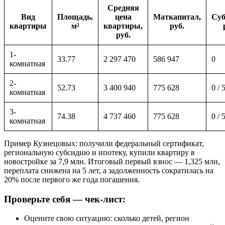
Средняя
Вид
Площадь,
цена
Маткапитал,
Суб
квартиры
м²
квартиры,
руб.
руб.
1-
33.77
2 297 470
586 947
0
комнатная
2-
52.73
3 400 940
775 628
0 / 
комнатная
3-
74.38
4 737 460
775 628
0 / 
комнатная
Пример Кузнецовых: получили федеральный сертификат,
региональную субсидию и ипотеку, купили квартиру в
новостройке за 7,9 млн. Итоговый первый взнос — 1,325 млн,
переплата снижена на 5 лет, а задолженность сократилась на
20% после первого же года погашения.
Проверьте себя — чек-лист:
Оцените свою ситуацию: сколько детей, регион