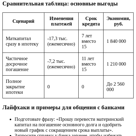
Сравнительная таблица: основные выгоды
Изменения
Срок
Экономия,
Сценарий
платежей
кредита
руб.
7 лет
Маткапитал
-17,3 тыс.
вместо
1 840 000
сразу в ипотеку
(ежемесячно)
15
Частичное
11 лет
-7,2 тыс.
досрочное
вместо
1 210 000
(ежемесячно)
погашение
15
Полное
До 2 560
закрытие
0
0
000
ипотеки
Лайфхаки и примеры для общения с банками
Подготовьте фразу: «Прошу перевести материнский
капитал на погашение основного долга и одобрить
новый график с сокращением срока выплаты».
Запросите справку у банка заранее, чтобы избежать