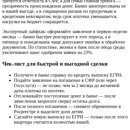
требуется отчётность в СФР, а для семьи главная тревога —
прозрачность происхождения денег. Банки заинтересованы не
в вашей выгоде, а в сокращении рисков по просрочкам и
кредитным невозвратам, ведь срок ипотеки уменьшается,
нагрузка на бюджет сокращается.
Экспертный лайфхак: оформляйте заявление в первую неделю
месяца — банки быстрее реагируют в этот период, а в
пятницу и понедельник чаще допускают ошибки в обработке
документов. По статистике, звонки в банк после обеда среды
увеличивают шанс одобрения заявки на 23%.
Чек-лист для быстрой и выгодной сделки
Получите в банке справку по кредиту, выписку ЕГРН.
Подайте заявление на погашение в СФР (или через
Госуслуги) — не позже, чем за 2 месяца до желаемой
даты платежа по ипотеке.
Отслеживайте поступление денег в банке — после
зачисления запросите сверку остатка долга.
После полного погашения — снимите обременение в
Росреестре и выделите доли детям.
Сделайте новую выписку из ЕГРН — только после этого
квартира считается полностью вашей.