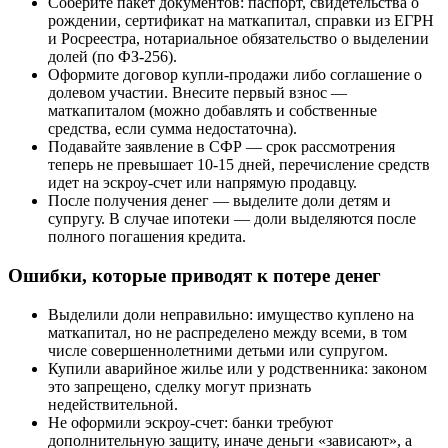
Соберите пакет документов: паспорт, свидетельства о
рождении, сертификат на маткапитал, справки из ЕГРН
и Росреестра, нотариальное обязательство о выделении
долей (по ФЗ-256).
Оформите договор купли-продажи либо соглашение о
долевом участии. Внесите первый взнос —
маткапиталом (можно добавлять и собственные
средства, если сумма недостаточна).
Подавайте заявление в СФР — срок рассмотрения
теперь не превышает 10-15 дней, перечисление средств
идет на эскроу-счет или напрямую продавцу.
После получения денег — выделите доли детям и
супругу. В случае ипотеки — доли выделяются после
полного погашения кредита.
Ошибки, которые приводят к потере денег
Выделили доли неправильно: имущество куплено на
маткапитал, но не распределено между всеми, в том
числе совершеннолетними детьми или супругом.
Купили аварийное жилье или у родственника: законом
это запрещено, сделку могут признать
недействительной.
Не оформили эскроу-счет: банки требуют
дополнительную защиту, иначе деньги «зависают», а