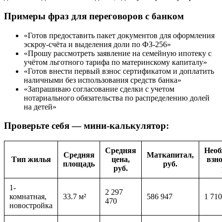
Примеры фраз для переговоров с банком
«Готов предоставить пакет документов для оформления
эскроу-счёта и выделения доли по ФЗ-256»
«Прошу рассмотреть заявление на семейную ипотеку с
учётом льготного тарифа по материнскому капиталу»
«Готов внести первый взнос сертификатом и доплатить
наличными без использования средств банка»
«Запрашиваю согласование сделки с учетом
нотариального обязательства по распределению долей
на детей»
Проверьте себя — мини-калькулятор:
Средняя
Необ
Средняя
Маткапитал,
Тип жилья
цена,
взно
площадь
руб.
руб.
1-
2 297
комнатная,
33.7 м²
586 947
1 710
470
новостройка