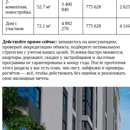
2-
3 400
комнатная,
52.7 м²
775 628
2 625
940
новостройка
Дом с
4 892
72.1 м²
775 628
4 116
участком
270
Действуйте прямо сейчас:
запишитесь на консультацию,
проверьте аккредитацию объекта, подберите оптимальную
стратегию с учетом ваших целей. Условия быстро меняются,
квартиры дорожают, скидки у застройщиков и льготные
программы не гарантированы к концу года. После прочтения
этого раздела у вас есть план, чек-лист, лайфхаки и примеры
расчётов — всё, чтобы действовать без ошибок и реализовать
свои жилищные мечты.