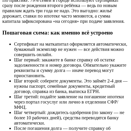
По практике: 79% семей в городе используют сертификат
сразу после рождения второго ребёнка — ведь по новым
правилам ждать три года не надо. Это выгодно: жильё
дорожает, ставки по ипотеке часто меняются, а сумма
капитала зафиксирована «на сегодня» при подаче заявления.
Пошаговая схема: как именно всё устроено
Сертификат на маткапитал оформляется автоматически,
бумажный экземпляр не нужен — все действия можно
совершить онлайн.
Шаг первый: закажите в банке справку об остатке
задолженности и номер договора. Обязательно укажите
реквизиты и сумму долга — иначе перевод могут
приостановить.
Шаг второй: соберите документы. Это займёт 2-4 дня —
нужны паспорт, семейные документы, кредитный
договор, справка из банка, выписка ЕГРН.
Шаг третий: подайте заявление на погашение ипотеки
через портал госуслуг или лично в отделении СФР/
МФЦ.
Шаг четвертый: дождитесь одобрения (по закону — не
более 10 рабочих дней), средства переводятся банку
автоматически.
После погашения долга — получите справку об