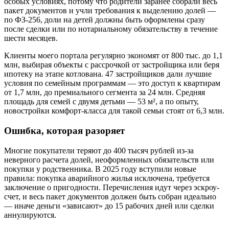
особых условиях, потому что родители заранее собрали весь
пакет документов и учли требования к выделению долей —
по ФЗ-256, доли на детей должны быть оформлены сразу
после сделки или по нотариальному обязательству в течение
шести месяцев.
Клиенты моего портала регулярно экономят от 800 тыс. до 1,1
млн, выбирая объекты с рассрочкой от застройщика или беря
ипотеку на этапе котлована. 47 застройщиков дали лучшие
условия по семейным программам — это доступ к квартирам
от 1,7 млн, до премиального сегмента за 24 млн. Средняя
площадь для семей с двумя детьми — 53 м², а по опыту,
новостройки комфорт-класса для такой семьи стоят от 6,3 млн.
Ошибка, которая разоряет
Многие покупатели теряют до 400 тысяч рублей из-за
неверного расчета долей, неоформленных обязательств или
покупки у родственника. В 2025 году вступили новые
правила: покупка аварийного жилья исключена, требуется
заключение о пригодности. Перечисления идут через эскроу-
счет, и весь пакет документов должен быть собран идеально
— иначе деньги «зависают» до 15 рабочих дней или сделки
аннулируются.