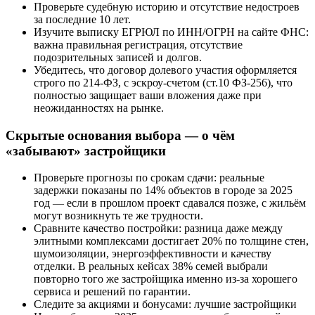
Проверьте судебную историю и отсутствие недостроев
за последние 10 лет.
Изучите выписку ЕГРЮЛ по ИНН/ОГРН на сайте ФНС:
важна правильная регистрация, отсутствие
подозрительных записей и долгов.
Убедитесь, что договор долевого участия оформляется
строго по 214-ФЗ, с эскроу-счетом (ст.10 ФЗ-256), что
полностью защищает ваши вложения даже при
неожиданностях на рынке.
Скрытые основания выбора — о чём
«забывают» застройщики
Проверьте прогнозы по срокам сдачи: реальные
задержки показаны по 14% объектов в городе за 2025
год — если в прошлом проект сдавался позже, с жильём
могут возникнуть те же трудности.
Сравните качество постройки: разница даже между
элитными комплексами достигает 20% по толщине стен,
шумоизоляции, энергоэффективности и качеству
отделки. В реальных кейсах 38% семей выбрали
повторно того же застройщика именно из-за хорошего
сервиса и решений по гарантии.
Следите за акциями и бонусами: лучшие застройщики