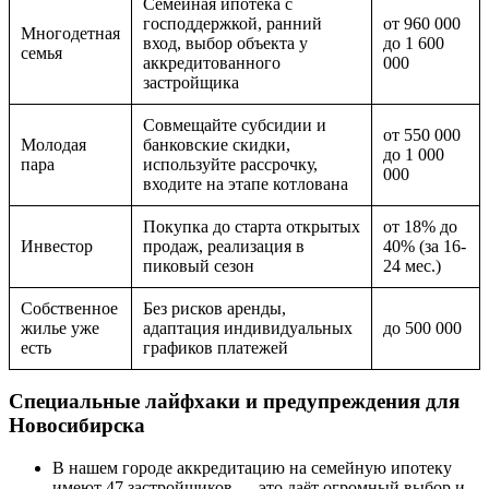
Семейная ипотека с
господдержкой, ранний
от 960 000
Многодетная
вход, выбор объекта у
до 1 600
семья
аккредитованного
000
застройщика
Совмещайте субсидии и
от 550 000
Молодая
банковские скидки,
до 1 000
пара
используйте рассрочку,
000
входите на этапе котлована
Покупка до старта открытых
от 18% до
Инвестор
продаж, реализация в
40% (за 16-
пиковый сезон
24 мес.)
Собственное
Без рисков аренды,
жилье уже
адаптация индивидуальных
до 500 000
есть
графиков платежей
Специальные лайфхаки и предупреждения для
Новосибирска
В нашем городе аккредитацию на семейную ипотеку
имеют 47 застройщиков — это даёт огромный выбор и