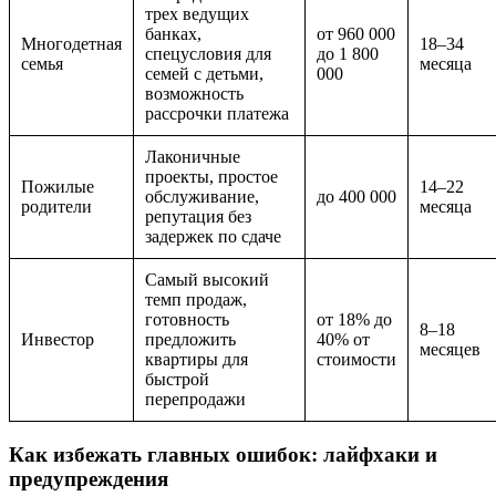
трех ведущих
банках,
от 960 000
Многодетная
18–34
спецусловия для
до 1 800
семья
месяца
семей с детьми,
000
возможность
рассрочки платежа
Лаконичные
проекты, простое
Пожилые
14–22
обслуживание,
до 400 000
родители
месяца
репутация без
задержек по сдаче
Самый высокий
темп продаж,
готовность
от 18% до
8–18
Инвестор
предложить
40% от
месяцев
квартиры для
стоимости
быстрой
перепродажи
Как избежать главных ошибок: лайфхаки и
предупреждения