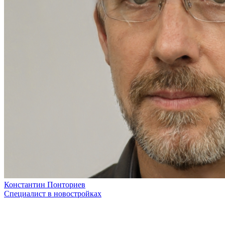
Константин Понториев
Специалист в новостройках