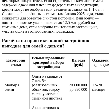
некоторых покупателей. Если строительная компания имела
задержки сдачи или у неё нет федеральных аккредитаций,
кредит могут не одобрить или увеличить ставку на 1–1,6 п.п.
Согласно обновлённым регламентам банков 2025 года, ставка
снижается для объектов с чистой историей. Ваш бонус —
лимит по ипотеке увеличивается до 12,5 млн рублей на
семейные дома, если выбраны три топовых застройщика,
участвующие в госпрограммах поддержки.
Расчёты на практике: какой застройщик
выгоднее для семей с детьми?
Рекомендованный
Категория
Выгода
Ожидае
критерий выбора
семьи
(руб.)
срок сда
застройщика
Опыт на рынке от
7 лет, 5+
Молодая
реализованных
от 600 000
12–20
семья
объектов, эскроу-
до 990 000
месяцев
счета, участие в
семейной ипотеке
Аккредитован в