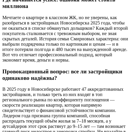
миллиона
Мечтаете о квартире в классном ЖК, но не уверены, как
разобраться в застройщиках Новосибирска 2025 года, чтобы
не оказаться в списке обманутых дольщиков? Каждый второй
покупатель сталкивается с тревожным выбором, не зная
скрытых деталей. История семьи Смирновых характерна: они
выбрали подрядчика только по картинкам и ценам — и в
итоге потеряли полгода и 480 тысяч на вынужденной аренде.
Вот что отличает профессиональный подход, который
экономит время, деньги и нервы.
Провокационный вопрос: все ли застройщики
одинаково надёжны?
В 2025 году в Новосибирске работают 47 аккредитованных
застройщиков, и только треть из них входят в топ
регионального рынка по коэффициенту поглощения —
скорости реализации квартир, которая напрямую
свидетельствует о финансовой устойчивости компании.
Лидером года признана группа компаний, способная
распродать текущий объём жилья за 7–18 месяцев, а у
аутсайдеров этот срок растянут до 9–15 лет — там возникает
главный риск недостроя и заморозки стройки. Не впадайте в