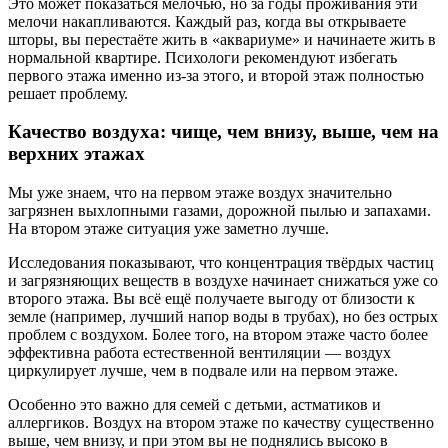
Это может показаться мелочью, но за годы проживания эти
мелочи накапливаются. Каждый раз, когда вы открываете
шторы, вы перестаёте жить в «аквариуме» и начинаете жить в
нормальной квартире. Психологи рекомендуют избегать
первого этажа именно из-за этого, и второй этаж полностью
решает проблему.
Качество воздуха: чище, чем внизу, выше, чем на
верхних этажах
Мы уже знаем, что на первом этаже воздух значительно
загрязнен выхлопными газами, дорожной пылью и запахами.
На втором этаже ситуация уже заметно лучше.
Исследования показывают, что концентрация твёрдых частиц
и загрязняющих веществ в воздухе начинает снижаться уже со
второго этажа. Вы всё ещё получаете выгоду от близости к
земле (например, лучший напор воды в трубах), но без острых
проблем с воздухом. Более того, на втором этаже часто более
эффективна работа естественной вентиляции — воздух
циркулирует лучше, чем в подвале или на первом этаже.
Особенно это важно для семей с детьми, астматиков и
аллергиков. Воздух на втором этаже по качеству существенно
выше, чем внизу, и при этом вы не поднялись высоко в