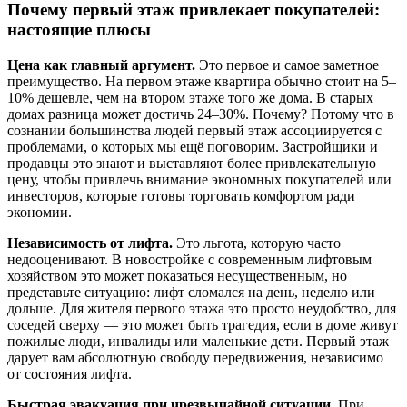
Почему первый этаж привлекает покупателей:
настоящие плюсы
Цена как главный аргумент.
Это первое и самое заметное
преимущество. На первом этаже квартира обычно стоит на 5–
10% дешевле, чем на втором этаже того же дома. В старых
домах разница может достичь 24–30%. Почему? Потому что в
сознании большинства людей первый этаж ассоциируется с
проблемами, о которых мы ещё поговорим. Застройщики и
продавцы это знают и выставляют более привлекательную
цену, чтобы привлечь внимание экономных покупателей или
инвесторов, которые готовы торговать комфортом ради
экономии.
Независимость от лифта.
Это льгота, которую часто
недооценивают. В новостройке с современным лифтовым
хозяйством это может показаться несущественным, но
представьте ситуацию: лифт сломался на день, неделю или
дольше. Для жителя первого этажа это просто неудобство, для
соседей сверху — это может быть трагедия, если в доме живут
пожилые люди, инвалиды или маленькие дети. Первый этаж
дарует вам абсолютную свободу передвижения, независимо
от состояния лифта.
Быстрая эвакуация при чрезвычайной ситуации.
При