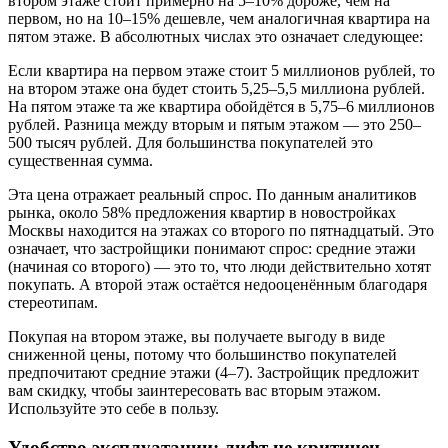
втором этаже стоит примерно на 5–10% дороже, чем на
первом, но на 10–15% дешевле, чем аналогичная квартира на
пятом этаже. В абсолютных числах это означает следующее:
Если квартира на первом этаже стоит 5 миллионов рублей, то
на втором этаже она будет стоить 5,25–5,5 миллиона рублей.
На пятом этаже та же квартира обойдётся в 5,75–6 миллионов
рублей. Разница между вторым и пятым этажом — это 250–
500 тысяч рублей. Для большинства покупателей это
существенная сумма.
Эта цена отражает реальный спрос. По данным аналитиков
рынка, около 58% предложения квартир в новостройках
Москвы находится на этажах со второго по пятнадцатый. Это
означает, что застройщики понимают спрос: средние этажи
(начиная со второго) — это то, что люди действительно хотят
покупать. А второй этаж остаётся недооценённым благодаря
стереотипам.
Покупая на втором этаже, вы получаете выгоду в виде
сниженной цены, потому что большинство покупателей
предпочитают средние этажи (4–7). Застройщик предложит
вам скидку, чтобы заинтересовать вас вторым этажом.
Используйте это себе в пользу.
Удобство эксплуатации: лифт не критичен,