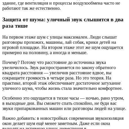
здание, где вентиляция и процессы воздухообмена часто не
работают так же естественно.
Защита от шума: уличный звук слышится в два
раза тише
На первом этаже шум с улицы максимален. Люди слышат
разговоры прохожих, машины, лай собак, крики детей на
игровой площадке. На втором этаже этот же шум ощущается
примерно на половину, а иногда и меньше.
Почему? Потому что расстояние до источника звука
увеличилось. Звук распространяется по закону обратного
квадрата расстояния — увеличив расстояние вдвое, вы
сокращаете громкость в четыре раза. Но это теория. На
практике, второй этаж обеспечивает достаточное затухание
уличного шума, чтобы жизнь стала значительно комфортнее.
Особенно это ощущается в тихие часы — ночью, рано утром,
в выходные дни. Вы сможете спать спокойно, не буди вас
звуки припаркованных машин или разговоры людей на улице.
Важно добавить: в новостройках современная звукоизоляция
окон делает шум ещё менее заметным. Даже если окна
выходят на активную улицу, инвестиция в