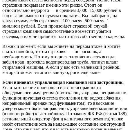
страховки покрывает именно эти риски. Стоит он
относительно недорого — в среднем 3,000–15,000 рублей в
год в зависимости от суммы покрытия. Вы выбираете, на
какую сумму себя страховать: 100 тысяч, 500 тысяч, 1
миллион рублей. Если произойдёт страховой случай,
страховая компания самостоятельно возместит убытки
соседям, и вам не придётся платить из собственного кармана.
Важный момент: если вы живёте на первом этаже и хотите
спать спокойно, то эта страховка — не роскошь, а
необходимость. Потому что риск затопления есть всегда:
забыл кран, протекла водопроводная труба, лопнул шланг
стиральной машины. А если у вас есть маленький ребёнок,
который может затопить ванную, риск ещё выше.
Если виновата управляющая компания или застройщик.
Если затопление произошло из-за неисправности
общедомового имущества (протекающая крыша, неправильно
функционирующая система отопления или водоснабжения,
неправильный дренаж под фундаментом), то взыскание
ущерба может быть направлено к управляющей компании или
(в новостройке) к застройщику. По закону ЖК РФ (статья 188),
региональный оператор (фонд капитального ремонта) также
несёт ответственность за надлежащее состояние конструкций
дома. Это означает, что у вас есть несколько потенциальных