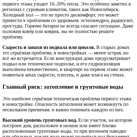
первого этажа уходит 10–20% тепла. Это особенно заметно в
регионах с суровым климатом, таких как Новосибирск.
Холодный пол — это не просто дискомфорт, это может
привести к проблемам со здоровьем: остеохондроз, радикулит,
простуды. Горячие батареи не всегда спасают ситуацию. Даже
положив ковёр или коврик, вы не полностью решите
проблему.
Сырость и запахи из подвала или цоколя.
В старых домах
это серьёзная проблема, в новостройках — менее острая, но
всё же встречается. Если конструкция дома предусматривает
подвал или техническое подполье, и его гидроизоляция
выполнена некачественно, в квартире на первом этаже может
появиться запах сырости, плесень, и даже влага на стенах.
Главный риск: затопление и грунтовые воды
Это наиболее серьёзная техническая проблема первого этажа
в новостройке. Опасность затопления может возникнуть по
нескольким причинам, и важно понимать каждую из них.
Высокий уровень грунтовых вод.
Если участок, на котором
построен дом, расположен в низине или имеет близко
расположенные грунтовые воды, то при весеннем паводке
или обильных дождях вода может подняться под фундамент