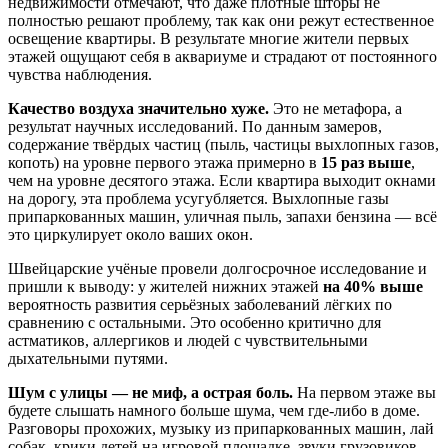
недвижимости отмечают, что даже плотные шторы не
полностью решают проблему, так как они режут естественное
освещение квартиры. В результате многие жители первых
этажей ощущают себя в аквариуме и страдают от постоянного
чувства наблюдения.
Качество воздуха значительно хуже.
Это не метафора, а
результат научных исследований. По данным замеров,
содержание твёрдых частиц (пыль, частицы выхлопных газов,
копоть) на уровне первого этажа примерно в
15 раз выше
,
чем на уровне десятого этажа. Если квартира выходит окнами
на дорогу, эта проблема усугубляется. Выхлопные газы
припаркованных машин, уличная пыль, запахи бензина — всё
это циркулирует около ваших окон.
Швейцарские учёные провели долгосрочное исследование и
пришли к выводу: у жителей нижних этажей
на 40% выше
вероятность развития серьёзных заболеваний лёгких по
сравнению с остальными. Это особенно критично для
астматиков, аллергиков и людей с чувствительными
дыхательными путями.
Шум с улицы — не миф, а острая боль.
На первом этаже вы
будете слышать намного больше шума, чем где-либо в доме.
Разговоры прохожих, музыку из припаркованных машин, лай
собак, крики детей на игровой площадке, звуки грузовиков