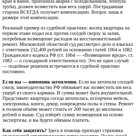
кран в ванне, произошла авария с холодильником, лопнула
труба), должен возместить вам весь ущерб. Пострадавшая
сторона ВСЕГДА получает компенсацию. Вопрос лишь в
размере этой компенсации.
Реальный пример из судебной практики: жилец квартиры на
первом этаже подал иск против соседей сверху за залив,
потребовав возмещение расходов на восстановительный
ремонт. Московский областной суд рассмотрел дело и взыскал
с ответчиков 232,400 рублей на основании статей 1064 и 1082
Гражданского кодекса РФ (ст. 1064 — «Возмещение вреда», ст.
1082 — о солидарной ответственности). Это не один случай
— подобные решения встречаются в судебной практике
постоянно.
Если вы — виновник затопления.
Если вы затопили соседей
снизу, законодательство РФ обязывает вас возместить им весь
ущерб из своего кармана. И сумма может быть внушительной.
Представьте: квартира соседа затопилась, испорчена мебель,
электроника, книги, декор, повреждены полы и стены. Ремонт
в полном объёме может стоить от 200 тысяч до миллиона
рублей и выше. Суд изберёт сумму возмещения на основе
экспертизы, и вы будете обязаны платить.
Как себя защитить?
Здесь в помощь приходит страховка
гражданской ответственности перед соседями. Полис такой