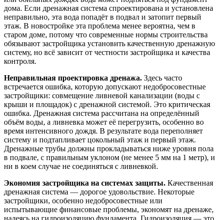
дома. Если дренажная система спроектирована и установлена
неправильно, эта вода попадёт в подвал и затопит первый
этаж. В новостройке эта проблема менее вероятна, чем в
старом доме, потому что современные нормы строительства
обязывают застройщика установить качественную дренажную
систему, но всё зависит от честности застройщика и качества
контроля.
Неправильная проектировка дренажа.
Здесь часто
встречается ошибка, которую допускают недобросовестные
застройщики: совмещение ливневой канализации (воды с
крыши и площадок) с дренажной системой. Это критическая
ошибка. Дренажная система рассчитана на определённый
объём воды, а ливневка может её перегрузить, особенно во
время интенсивного дождя. В результате вода переполняет
систему и подтапливает цокольный этаж и первый этаж.
Дренажные трубы должны прокладываться ниже уровня пола
в подвале, с правильным уклоном (не менее 5 мм на 1 метр), и
ни в коем случае не соединяться с ливневкой.
Экономия застройщика на системах защиты.
Качественная
дренажная система — дорогое удовольствие. Некоторые
застройщики, особенно недобросовестные или
испытывающие финансовые проблемы, экономят на дренаже,
надеясь на гидроизоляцию фундамента. Гидроизоляция — это