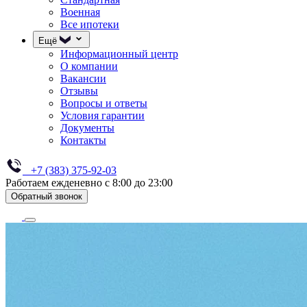
Военная
Все ипотеки
Ещё
Информационный центр
О компании
Вакансии
Отзывы
Вопросы и ответы
Условия гарантии
Документы
Контакты
+7 (383) 375-92-03
Работаем ежденевно с 8:00 до 23:00
Обратный звонок