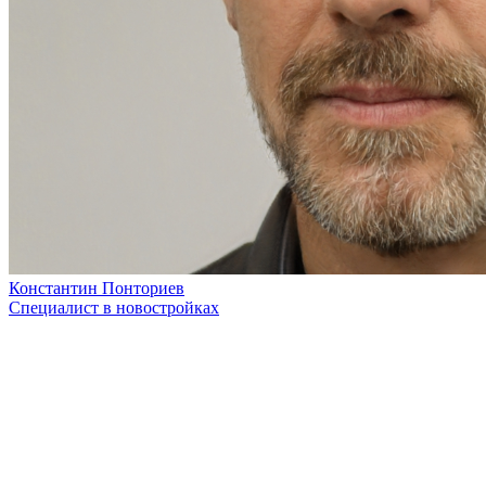
Константин Понториев
Специалист в новостройках