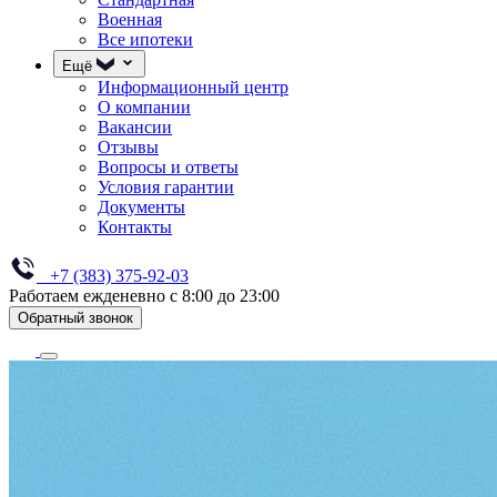
Военная
Все ипотеки
Ещё
Информационный центр
О компании
Вакансии
Отзывы
Вопросы и ответы
Условия гарантии
Документы
Контакты
+7 (383) 375-92-03
Работаем ежденевно с 8:00 до 23:00
Обратный звонок