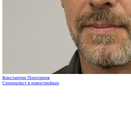
Константин Понториев
Специалист в новостройках