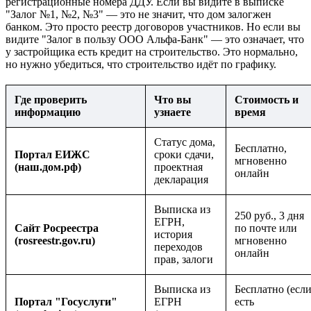
регистрационные номера ДДУ. Если вы видите в выписке
"Залог №1, №2, №3" — это не значит, что дом залогжен
банком. Это просто реестр договоров участников. Но если вы
видите "Залог в пользу ООО Альфа-Банк" — это означает, что
у застройщика есть кредит на строительство. Это нормально,
но нужно убедиться, что строительство идёт по графику.
Где проверить
Что вы
Стоимость и
информацию
узнаете
время
Статус дома,
Бесплатно,
Портал ЕИЖС
сроки сдачи,
мгновенно
(наш.дом.рф)
проектная
онлайн
декларация
Выписка из
250 руб., 3 дня
ЕГРН,
Сайт Росреестра
по почте или
история
(rosreestr.gov.ru)
мгновенно
переходов
онлайн
прав, залоги
Выписка из
Бесплатно (есл
Портал "Госуслуги"
ЕГРН
есть