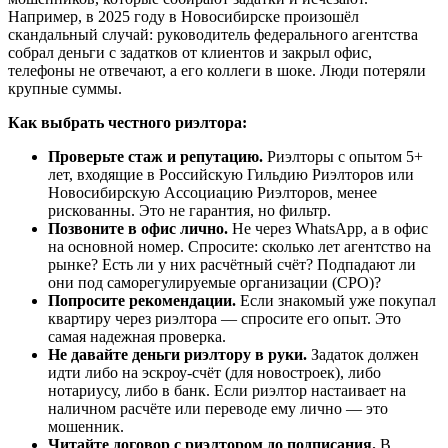
Например, в 2025 году в Новосибирске произошёл
скандальный случай: руководитель федерального агентства
собрал деньги с задатков от клиентов и закрыл офис,
телефоны не отвечают, а его коллеги в шоке. Люди потеряли
крупные суммы.
Как выбрать честного риэлтора:
Проверьте стаж и репутацию.
Риэлторы с опытом 5+
лет, входящие в Российскую Гильдию Риэлторов или
Новосибирскую Ассоциацию Риэлторов, менее
рискованны. Это не гарантия, но фильтр.
Позвоните в офис лично.
Не через WhatsApp, а в офис
на основной номер. Спросите: сколько лет агентство на
рынке? Есть ли у них расчётный счёт? Подпадают ли
они под саморегулируемые организации (СРО)?
Попросите рекомендации.
Если знакомый уже покупал
квартиру через риэлтора — спросите его опыт. Это
самая надежная проверка.
Не давайте деньги риэлтору в руки.
Задаток должен
идти либо на эскроу-счёт (для новостроек), либо
нотариусу, либо в банк. Если риэлтор настаивает на
наличном расчёте или переводе ему лично — это
мошенник.
Читайте договор с риэлтором до подписания.
В