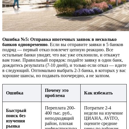
Ошибка №5: Отправка ипотечных заявок в несколько
банков одновременно
. Если вы отправите заявки в 5 банков
подряд — первый отказ повлечет цепную реакцию. Все
остальные банки увидят, что вас уже отклонили, и откажут
вам тоже. Правильный порядок: подайте заявку в один банк,
дождитесь результата (7-10 дней), и только если отказ — идите
в следующий. Оптимально выбрать 2-3 банка, в которых у вас
хорошие шансы, но подавать поочередно, а не залпом.
Почему это
Ошибка
Как избежать
проблема
Переплата 200-
Потратьте 2-4
Быстрый
400 тыс. руб.,
недели на изучение
поиск без
неподходящий
ЦИАНА, AVITO,
изучения
район, плохая
оцените средние
рынка
инфраструктура
цены по районам