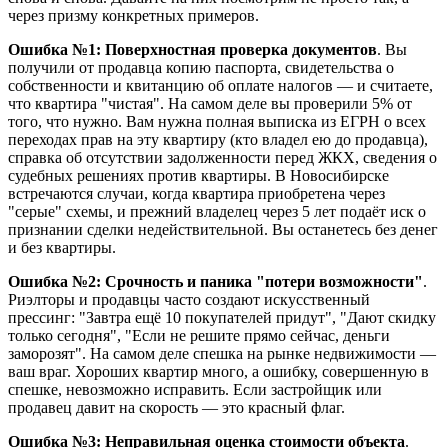
через призму конкретных примеров.
Ошибка №1: Поверхностная проверка документов
. Вы
получили от продавца копию паспорта, свидетельства о
собственности и квитанцию об оплате налогов — и считаете,
что квартира "чистая". На самом деле вы проверили 5% от
того, что нужно. Вам нужна полная выписка из ЕГРН о всех
переходах прав на эту квартиру (кто владел ею до продавца),
справка об отсутствии задолженности перед ЖКХ, сведения о
судебных решениях против квартиры. В Новосибирске
встречаются случаи, когда квартира приобретена через
"серые" схемы, и прежний владелец через 5 лет подаёт иск о
признании сделки недействительной. Вы останетесь без денег
и без квартиры.
Ошибка №2: Срочность и паника "потери возможности"
.
Риэлторы и продавцы часто создают искусственный
прессинг: "Завтра ещё 10 покупателей придут", "Дают скидку
только сегодня", "Если не решите прямо сейчас, деньги
заморозят". На самом деле спешка на рынке недвижимости —
ваш враг. Хороших квартир много, а ошибку, совершенную в
спешке, невозможно исправить. Если застройщик или
продавец давит на скорость — это красный флаг.
Ошибка №3: Неправильная оценка стоимости объекта
.