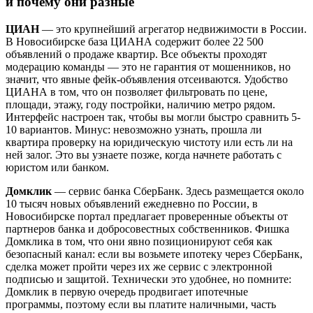
и почему они разные
ЦИАН
— это крупнейший агрегатор недвижимости в России.
В Новосибирске база ЦИАНА содержит более 22 500
объявлений о продаже квартир. Все объекты проходят
модерацию команды — это не гарантия от мошенников, но
значит, что явные фейк-объявления отсеиваются. Удобство
ЦИАНА в том, что он позволяет фильтровать по цене,
площади, этажу, году постройки, наличию метро рядом.
Интерфейс настроен так, чтобы вы могли быстро сравнить 5-
10 вариантов. Минус: невозможно узнать, прошла ли
квартира проверку на юридическую чистоту или есть ли на
ней залог. Это вы узнаете позже, когда начнете работать с
юристом или банком.
Домклик
— сервис банка СберБанк. Здесь размещается около
10 тысяч новых объявлений ежедневно по России, в
Новосибирске портал предлагает проверенные объекты от
партнеров банка и добросовестных собственников. Фишка
Домклика в том, что они явно позиционируют себя как
безопасный канал: если вы возьмете ипотеку через СберБанк,
сделка может пройти через их же сервис с электронной
подписью и защитой. Технически это удобнее, но помните:
Домклик в первую очередь продвигает ипотечные
программы, поэтому если вы платите наличными, часть