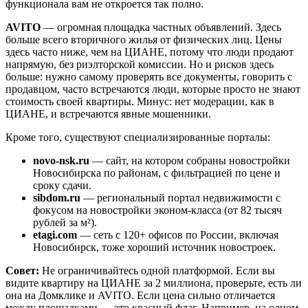
функционала вам не откроется так полно.
AVITO
— огромная площадка частных объявлений. Здесь
больше всего вторичного жилья от физических лиц. Цены
здесь часто ниже, чем на ЦИАНЕ, потому что люди продают
напрямую, без риэлторской комиссии. Но и рисков здесь
больше: нужно самому проверять все документы, говорить с
продавцом, часто встречаются люди, которые просто не знают
стоимость своей квартиры. Минус: нет модерации, как в
ЦИАНЕ, и встречаются явные мошенники.
Кроме того, существуют специализированные порталы:
novo-nsk.ru
— сайт, на котором собраны новостройки
Новосибирска по районам, с фильтрацией по цене и
сроку сдачи.
sibdom.ru
— региональный портал недвижимости с
фокусом на новостройки эконом-класса (от 82 тысяч
рублей за м²).
etagi.com
— сеть с 120+ офисов по России, включая
Новосибирск, тоже хороший источник новостроек.
Совет:
Не ограничивайтесь одной платформой. Если вы
видите квартиру на ЦИАНЕ за 2 миллиона, проверьте, есть ли
она на Домклике и AVITO. Если цена сильно отличается
между площадками — это красный флаг. Например, на одном