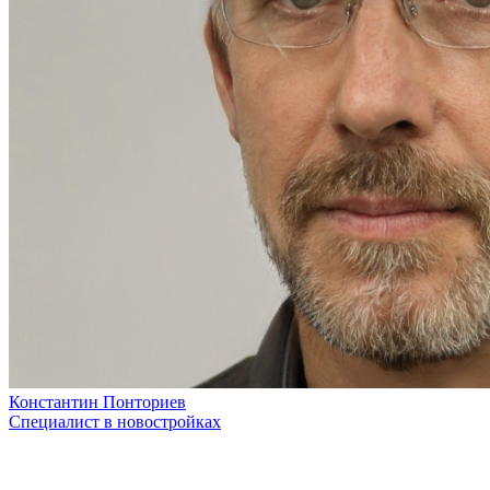
Константин Понториев
Специалист в новостройках