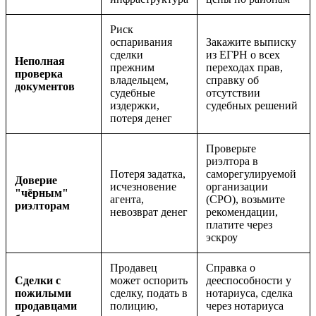
Риск
оспаривания
Закажите выписку
сделки
из ЕГРН о всех
Неполная
прежним
переходах прав,
проверка
владельцем,
справку об
документов
судебные
отсутствии
издержки,
судебных решений
потеря денег
Проверьте
риэлтора в
Потеря задатка,
саморегулируемой
Доверие
исчезновение
организации
"чёрным"
агента,
(СРО), возьмите
риэлторам
невозврат денег
рекомендации,
платите через
эскроу
Продавец
Справка о
Сделки с
может оспорить
дееспособности у
пожилыми
сделку, подать в
нотариуса, сделка
продавцами
полицию,
через нотариуса