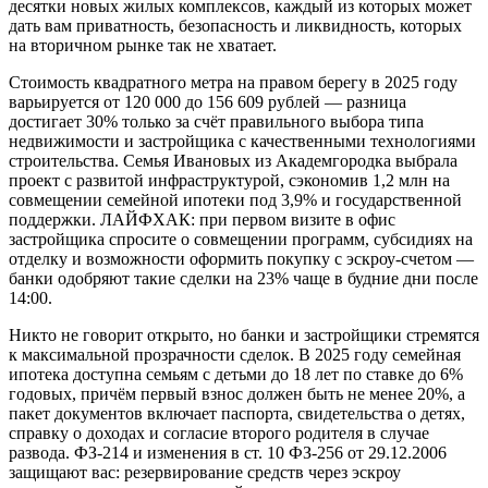
десятки новых жилых комплексов, каждый из которых может
дать вам приватность, безопасность и ликвидность, которых
на вторичном рынке так не хватает.
Стоимость квадратного метра на правом берегу в 2025 году
варьируется от 120 000 до 156 609 рублей — разница
достигает 30% только за счёт правильного выбора типа
недвижимости и застройщика с качественными технологиями
строительства. Семья Ивановых из Академгородка выбрала
проект с развитой инфраструктурой, сэкономив 1,2 млн на
совмещении семейной ипотеки под 3,9% и государственной
поддержки. ЛАЙФХАК: при первом визите в офис
застройщика спросите о совмещении программ, субсидиях на
отделку и возможности оформить покупку с эскроу-счетом —
банки одобряют такие сделки на 23% чаще в будние дни после
14:00.
Никто не говорит открыто, но банки и застройщики стремятся
к максимальной прозрачности сделок. В 2025 году семейная
ипотека доступна семьям с детьми до 18 лет по ставке до 6%
годовых, причём первый взнос должен быть не менее 20%, а
пакет документов включает паспорта, свидетельства о детях,
справку о доходах и согласие второго родителя в случае
развода. ФЗ-214 и изменения в ст. 10 ФЗ-256 от 29.12.2006
защищают вас: резервирование средств через эскроу