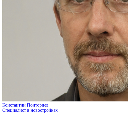
Константин Понториев
Специалист в новостройках