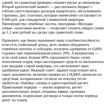
сдачей, но грамотная проверка снижает риски до минимума.
Второй критический момент — рассчитывать бюджет с
учётом сопутствующих расходов (квартплата, обслуживание,
страховка, доп. платежи), которые ежемесячно составляют от
8 600 руб. для стандартной 2-комнатной квартиры.
Преимущества: семейные льготы, программа «Молодая
семья», налоговые вычеты — позволяет снизить общую сумму
до 1,1 млн рублей на сделку при грамотной схеме.
Проверьте, как банки оценивают вашу платёжеспособность:
если есть стабильный доход, дети, можно объединить
семейную ипотеку и субсидии, получить одобрение от 6,00%
годовых при первоначальном взносе 20%. Альтернатива —
если свой взнос больше 40%, предложите банку схему
пополнения эскроу через акселерацию средств из маткапитала
или продажи старой квартиры, это увеличивает шанс
одобрения вдвое. Важный совет: заранее подготовьте весь
пакет документов, включая справки по 2-НДФЛ, выписки по
средствам, нотариальное согласие на покупку (если
требуется). Ошибка: спешка и односторонний расчет.
Правильный порядок — анализ варианты, расчет
дополнительных затрат, отправка заявки, проверка
документов, подписание договора и только потом перевод
денег на эскроу.