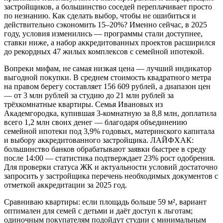
застройщиков, а большинство соседей переплачивает просто
по незнанию. Как сделать выбор, чтобы не ошибиться и
действительно сэкономить 15–20%? Именно сейчас, в 2025
году, условия изменились — программы стали доступнее,
ставки ниже, а набор аккредитованных проектов расширился
до рекордных 47 жилых комплексов с семейной ипотекой.
Вопреки мифам, не самая низкая цена — лучший индикатор
выгодной покупки. В среднем стоимость квадратного метра
на правом берегу составляет 156 609 рублей, а диапазон цен
— от 3 млн рублей за студию до 21 млн рублей за
трёхкомнатные квартиры. Семья Ивановых из
Академгородка, купившая 3-комнатную за 8,8 млн, доплатила
всего 1,2 млн своих денег — благодаря объединению
семейной ипотеки под 3,9% годовых, материнского капитала
и выбору аккредитованного застройщика. ЛАЙФХАК:
большинство банков обрабатывают заявки быстрее в среду
после 14:00 — статистика подтверждает 23% рост одобрения.
Для проверки статуса ЖК и актуальности условий достаточно
запросить у застройщика перечень необходимых документов с
отметкой аккредитации за 2025 год.
Сравниваю квартиры: если площадь больше 59 м², вариант
оптимален для семей с детьми и даёт доступ к льготам;
одиночным покупателям подойдут студии с минимальным