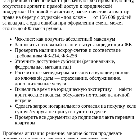
застройщика обеспечивает прозрачную фиксированную цену,
отсутствие доплат и прямой доступ к юридической
поддержке. По новой статистике, расчетная ставка квартир
права на берегу с отделкой «под ключ» — от 156 609 рублей
за квадрат, а одна ошибка при оформлении сметы может
стоить до 400 тысяч рублей.
Чек-лист: как получить абсолютный максимум
Запросить поэтажный план и статус аккредитации ЖК
Проверить наличие эскроу-счетов и соответствие
требованиям ФЗ-214, ФЗ-256
Уточнить доступные субсидии (региональные,
федеральные, маткапитал)
Рассчитать с менеджером все сопутствующие расходы
до ключевой даты — страхование, обслуживание,
дополнительные услуги
Выделить время на юридическую экспертизу — найти
критические нюансы, обсуждать их только на личной
встрече
Сделать запрос нотариального согласия на покупку, если
супруг/супруга не присутствуют на сделке
Проверить все документы до подписания акта передачи
квартиры
Проблема-агитация-решение: многие боятся продлевать
ипотеку и рисковать сроками сдачи строительства —