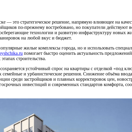
ске — это стратегическое решение, напрямую влияющее на каче
ройщиков по-прежнему востребовано, но покупатели действуют 
госберегающие технологии и развитую инфраструктуру новых ж
ланировок на любой вкус и бюджет.
популярные жилые комплексы города, но и использовать специа
oyshchika.ru
помогает быстро оценить актуальность предложений,
 этапах строительства.
 сохраняется устойчивый спрос на квартиры с отделкой «под к
их семейные и урбанистические решения. Снижение объёма ввод
нции среди застройщиков и плавных корректировок цен, новост
госрочных инвестиций и современных стандартов комфорта, соо