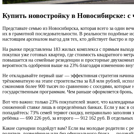
Купить новостройку в Новосибирске: с 
Представьте семью из Новосибирска, которая всего за один ве
их в грамотной последовательности. В реальности подобные ис
настоящим арсеналом выгод для тех, кто действует быстро и п
На рынке представлены 183 жилых комплекса с прямым выходом
покупки уже готовых квартир, где стоимость квадратного метра
повышается на семейные резиденции и просторные двухкомнат
вероятность одобрения выше на 23% благодаря изменению вну
Не откладывайте первый шаг — эффективная стратегия начинае
трёхкомнатную на этапе строительства за 8,8 млн рублей, исп
сэкономив более 900 тысяч по сравнению с соседями, которые 
государственным программам. Чем раньше оформляется бронь, 
Вот что важно: только 23% покупателей знают, что календарны
сниженной ставке лишь в определённых банках. Еcли у вас в 
попадайтесь: 73% семей теряют скидку, неправильно заполняя з
ребёнка — 690 226 руб, за второго — 912 162 руб. В отдельны
Какие сценарии подойдут вам? Если вы молодые родители с р
родитель, разведённые или без официального брака — подавайт