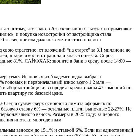
олько потому, что знают об эксклюзивных льготах и применяют
нились, и покупка новостройки от застройщика стала
0 тысяч, притом даже не заметив этого подвоха.
свою стратегию: от вложений “на старте” за 3,1 миллиона до
лей, в зависимости от района и класса объекта. Спрос
ордные 81%. ЛАЙФХАК: звоните в банк в среду после 14:00 —
мер, семья Ивановых из Академгородка выбрала
 6% годовых и первоначальный взнос всего 1,2 млн —
ий выбор застройщика: в городе аккредитованы 47 компаний по
ть квартиру по базовой цене.
30 лет, а сумму сверх основного лимита оформить по
од базовую ставку 6% — остальные платят рыночные 22-27%. Не
ервоначального взноса. Размеры в 2025 году: за первого
гашения ипотеки многодетным.
альным взносом до 15,1% и ставкой 6%. Если вы единственный
людении условий законодательства ФЗ-256. Если у вас нет