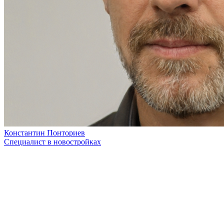
Константин Понториев
Специалист в новостройках