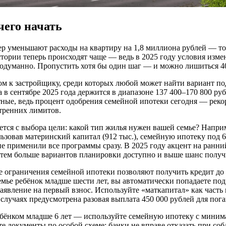
чего начать
чер уменьшают расходы на квартиру на 1,8 миллиона рублей — т
тории теперь происходят чаще — ведь в 2025 году условия изме
родуманно. Пропустить хотя бы один шаг — и можно лишиться 40
 к застройщику, среди которых любой может найти вариант под 
 в сентябре 2025 года держится в диапазоне 137 400–170 800 руб
ные, ведь процент одобрения семейной ипотеки сегодня — рек
тренних лимитов.
тся с выбора цели: какой тип жилья нужен вашей семье? Напри
ользовав материнский капитал (912 тыс.), семейную ипотеку под
не применили все программы сразу. В 2025 году акцент на ранн
тем больше вариантов планировки доступно и выше шанс получи
е ограничения семейной ипотеки позволяют получить кредит до 
семье ребёнок младше шести лет, вы автоматически попадаете п
аявление на первый взнос. Используйте «маткапитал» как часть п
х случаях предусмотрена разовая выплата 450 000 рублей для по
ебёнком младше 6 лет — используйте семейную ипотеку с миним
е документы по особой схеме: банки не вправе отказать при соб