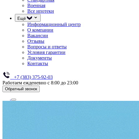
Военная
Все ипотеки
Ещё
Информационный центр
О компании
Вакансии
Отзывы
Вопросы и ответы
Условия гарантии
Документы
Контакты
+7 (383) 375-92-03
Работаем ежденевно с 8:00 до 23:00
Обратный звонок