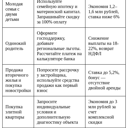
Используйте
Молодая
семейную ипотеку и
Экономия 1,2–
семья с
материнский капитал.
1,6 млн рублей,
двумя
Запрашивайте скидку
ставка ниже 6%
детьми
за 100% оплату
Оформите
господдержку,
Снижение
Одинокий
добавьте
выплаты на 18-
родитель
региональные льготы.
22%, возврат
Рассчитайте платеж на
НДФЛ
калькуляторе банка
Продажа
Попросите рассрочку
Ставка до 5,2%,
вторичного
у застройщика,
бонус —
жилья и
используйте средства
отсутствие
покупка
продажи как первый
двойной аренды
новостройки
взнос
Запросите
Экономия до 3
Покупка
индивидуальные
млн рублей за
элитной
условия и
счет
квартиры
дополнительную
комплексной
диагностику объекта
скидки