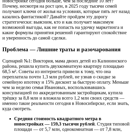
новостройке сегодня больше, чем за последние 10 лет?
Почему, несмотря на рост цен, в 2025 году тысячи семей
получают ключи от жилья на условиях, которые пять лет назад
казались фантастикой? Давайте пройдем эту дорогу
стратегически: выясним, кто и как получает максимум
возможной выгоды, как не попасть на удочку маркетинга и
какие формулы принятия решений гарантируют спокойствие
и уверенность до самой сделки.
Проблема — Лишние траты и разочарования
Сценарий №1: Виктория, мама двоих детей из Калининского
района, решила купить двухкомнатную квартиру площадью
68,5 м². Советы из интернета привели к тому, что она
переплатила почти 1,3 млн рублей, не узнав о скидке за
семейную ипотеку и 15% дисконт за быструю оплату. Меньше
чем за неделю семья Ивановых, воспользовавшись
консультацией по аккредитованным застройщикам, купила
трёшку за 8,8 млн и вложила всего 1,2 млн своих средств —
именно такие реальности сегодня в Новосибирске, если знать,
куда смотреть.
Средняя стоимость квадратного метра в
новостройках — 159,3 тысячи рублей
. Студия типовой
площади — от 5,7 млн, однокомнатная — от 7,8 млн,