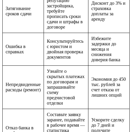
репутацию
Дисконт до 3% и
застройщика,
Затягивание
страховка
требуйте
сроков сдачи
доплаты за
прописать сроки
аренду
сдачи и штрафы в
договоре
Избежите
Консультируйтесь
задержки до
Ошибка в
с юристом и
месяца и
справках
двойная проверка
снижения
документов
доверия банка
Узнайте о
скрытых платежах
Экономия до 450
по договорам и
Непредвиденные
тыс. рублей за
запрашивайте
расходы (ремонт)
счет отказа от
схему
лишних опций
предчистовой
отделки
Составьте заявку
заранее, подавайте
Ускорите сделку
в рабочее время —
до 7 дней и
Отказ банка в
статистика
получите