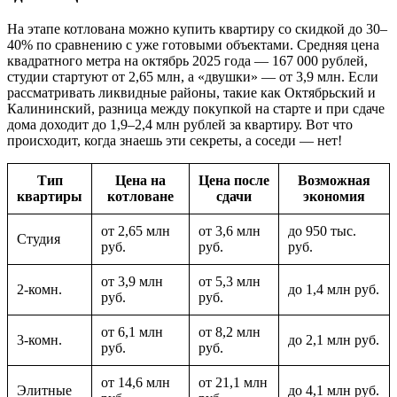
На этапе котлована можно купить квартиру со скидкой до 30–
40% по сравнению с уже готовыми объектами. Средняя цена
квадратного метра на октябрь 2025 года — 167 000 рублей,
студии стартуют от 2,65 млн, а «двушки» — от 3,9 млн. Если
рассматривать ликвидные районы, такие как Октябрьский и
Калининский, разница между покупкой на старте и при сдаче
дома доходит до 1,9–2,4 млн рублей за квартиру. Вот что
происходит, когда знаешь эти секреты, а соседи — нет!
Тип
Цена на
Цена после
Возможная
квартиры
котловане
сдачи
экономия
от 2,65 млн
от 3,6 млн
до 950 тыс.
Студия
руб.
руб.
руб.
от 3,9 млн
от 5,3 млн
2-комн.
до 1,4 млн руб.
руб.
руб.
от 6,1 млн
от 8,2 млн
3-комн.
до 2,1 млн руб.
руб.
руб.
от 14,6 млн
от 21,1 млн
Элитные
до 4,1 млн руб.