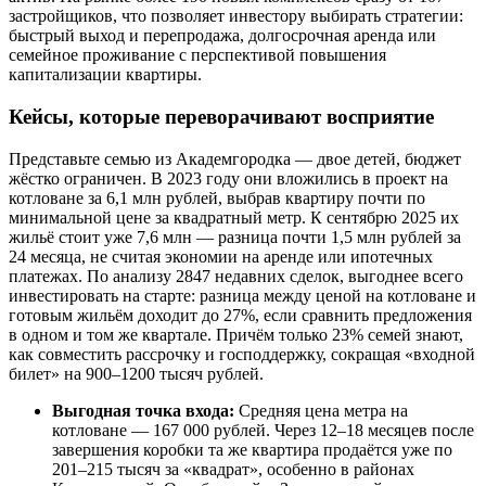
застройщиков, что позволяет инвестору выбирать стратегии:
быстрый выход и перепродажа, долгосрочная аренда или
семейное проживание с перспективой повышения
капитализации квартиры.
Кейсы, которые переворачивают восприятие
Представьте семью из Академгородка — двое детей, бюджет
жёстко ограничен. В 2023 году они вложились в проект на
котловане за 6,1 млн рублей, выбрав квартиру почти по
минимальной цене за квадратный метр. К сентябрю 2025 их
жильё стоит уже 7,6 млн — разница почти 1,5 млн рублей за
24 месяца, не считая экономии на аренде или ипотечных
платежах. По анализу 2847 недавних сделок, выгоднее всего
инвестировать на старте: разница между ценой на котловане и
готовым жильём доходит до 27%, если сравнить предложения
в одном и том же квартале. Причём только 23% семей знают,
как совместить рассрочку и господдержку, сокращая «входной
билет» на 900–1200 тысяч рублей.
Выгодная точка входа:
Средняя цена метра на
котловане — 167 000 рублей. Через 12–18 месяцев после
завершения коробки та же квартира продаётся уже по
201–215 тысяч за «квадрат», особенно в районах