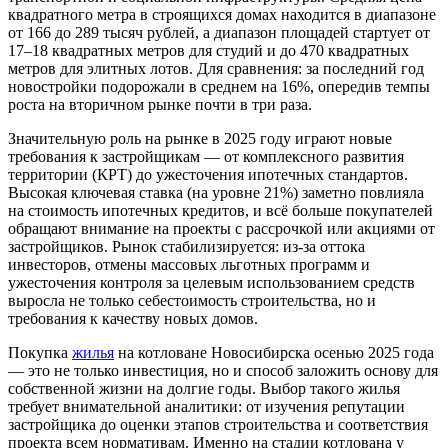
квадратного метра в строящихся домах находится в диапазоне
от 166 до 289 тысяч рублей, а диапазон площадей стартует от
17–18 квадратных метров для студий и до 470 квадратных
метров для элитных лотов. Для сравнения: за последний год
новостройки подорожали в среднем на 16%, опередив темпы
роста на вторичном рынке почти в три раза.
Значительную роль на рынке в 2025 году играют новые
требования к застройщикам — от комплексного развития
территории (КРТ) до ужесточения ипотечных стандартов.
Высокая ключевая ставка (на уровне 21%) заметно повлияла
на стоимость ипотечных кредитов, и всё больше покупателей
обращают внимание на проекты с рассрочкой или акциями от
застройщиков. Рынок стабилизируется: из-за оттока
инвесторов, отмены массовых льготных программ и
ужесточения контроля за целевым использованием средств
выросла не только себестоимость строительства, но и
требования к качеству новых домов.
Покупка
жилья
на котловане Новосибирска осенью 2025 года
— это не только инвестиция, но и способ заложить основу для
собственной жизни на долгие годы. Выбор такого жилья
требует внимательной аналитики: от изучения репутации
застройщика до оценки этапов строительства и соответствия
проекта всем нормативам. Именно на стадии котлована у