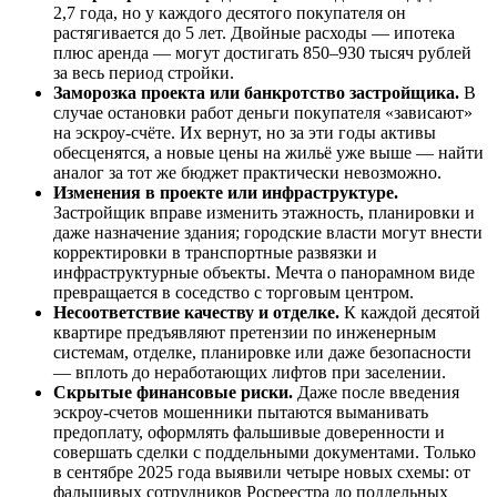
2,7 года, но у каждого десятого покупателя он
растягивается до 5 лет. Двойные расходы — ипотека
плюс аренда — могут достигать 850–930 тысяч рублей
за весь период стройки.
Заморозка проекта или банкротство застройщика.
В
случае остановки работ деньги покупателя «зависают»
на эскроу-счёте. Их вернут, но за эти годы активы
обесценятся, а новые цены на жильё уже выше — найти
аналог за тот же бюджет практически невозможно.
Изменения в проекте или инфраструктуре.
Застройщик вправе изменить этажность, планировки и
даже назначение здания; городские власти могут внести
корректировки в транспортные развязки и
инфраструктурные объекты. Мечта о панорамном виде
превращается в соседство с торговым центром.
Несоответствие качеству и отделке.
К каждой десятой
квартире предъявляют претензии по инженерным
системам, отделке, планировке или даже безопасности
— вплоть до неработающих лифтов при заселении.
Скрытые финансовые риски.
Даже после введения
эскроу-счетов мошенники пытаются выманивать
предоплату, оформлять фальшивые доверенности и
совершать сделки с поддельными документами. Только
в сентябре 2025 года выявили четыре новых схемы: от
фальшивых сотрудников Росреестра до поддельных