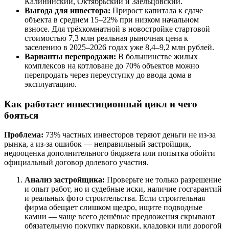
Калининский, Октябрьский и Заельцовский.
Выгода для инвестора:
Прирост капитала к сдаче
объекта в среднем 15–22% при низком начальном
взносе. Для трёхкомнатной в новостройке стартовой
стоимостью 7,3 млн реальная рыночная цена к
заселению в 2025–2026 годах уже 8,4–9,2 млн рублей.
Варианты перепродажи:
В большинстве жилых
комплексов на котловане до 70% объектов можно
перепродать через переуступку до ввода дома в
эксплуатацию.
Как работает инвестиционный цикл и чего
бояться
Проблема:
73% частных инвесторов теряют деньги не из-за
рынка, а из-за ошибок — неправильный застройщик,
недооценка дополнительного бюджета или попытка обойти
официальный договор долевого участия.
Анализ застройщика:
Проверьте не только разрешение
и опыт работ, но и судебные иски, наличие госгарантий
и реальных фото строительства. Если строительная
фирма обещает слишком щедро, ищите подводные
камни — чаще всего дешёвые предложения скрывают
обязательную покупку парковки, кладовки или дорогой