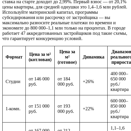
ставка на старте доходит до 2,99%. Первый взнос — от 20,1%
цены квартиры, для средней однушки это 1,4–1,6 млн рублей.
Используйте материнский капитал, программы
субсидирования или рассрочку от застройщика — вы
максимально разносите реальные платежи по времени и
экономите до 800 000–1,1 млн только на процентах. В городе
работает 47 аккредитованных застройщиков под такие схемы,
что гарантирует конкуренцию условий.
Цена за
Диапазо
Цена за м²
Формат
м²
Динамика
реальног
(котлован)
(готовое)
прироста
400 000–
от 146 000
от 184
650 000
Студии
+26%
руб.
000 руб.
руб./
квартира
600 000–
от 151 000
от 193
850 000
1-комн.
+22%
руб.
000 руб.
руб./
квартира
1,1–1,6
от 167 000
от 212