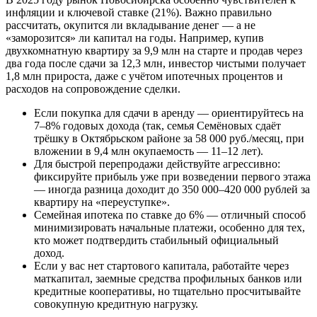
инфляции и ключевой ставке (21%). Важно правильно
рассчитать, окупится ли вкладывание денег — а не
«заморозится» ли капитал на годы. Например, купив
двухкомнатную квартиру за 9,9 млн на старте и продав через
два года после сдачи за 12,3 млн, инвестор чистыми получает
1,8 млн прироста, даже с учётом ипотечных процентов и
расходов на сопровождение сделки.
Если покупка для сдачи в аренду — ориентируйтесь на
7–8% годовых дохода (так, семья Семёновых сдаёт
трёшку в Октябрьском районе за 58 000 руб./месяц, при
вложении в 9,4 млн окупаемость — 11–12 лет).
Для быстрой перепродажи действуйте агрессивно:
фиксируйте прибыль уже при возведении первого этажа
— иногда разница доходит до 350 000–420 000 рублей за
квартиру на «переуступке».
Семейная ипотека по ставке до 6% — отличный способ
минимизировать начальные платежи, особенно для тех,
кто может подтвердить стабильный официальный
доход.
Если у вас нет стартового капитала, работайте через
маткапитал, заемные средства профильных банков или
кредитные кооперативы, но тщательно просчитывайте
совокупную кредитную нагрузку.