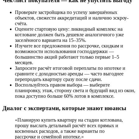
Чек-лист покупателя — как не упустить выгоду
Проверьте застройщика по успеху завершённых
объектов, свежести аккредитаций и наличию эскроу-
счёта.
Оцените стартовую цену: ликвидный комплекс на
котловане должен быть дешевле аналогичного уже
заселённого варианта на 15–35%.
Изучите все предложения по рассрочке, скидкам и
возможности использования господдержки —
большинство акций работают только первые 1–5
месяцев.
Запросите расчёт итоговой переплаты по ипотеке и
сравните с доходностью аренды — часто выгоднее
перепродать квартиру сразу после сдачи.
Воспользуйтесь правом выбора — выберите
планировку, этаж, сторону света и будущий вид из окон,
пока доступно больше 60% лотов в комплексе.
Диалог с экспертами, которые знают нюансы
«Планирую купить квартиру на стадии котлована,
прошу выслать детальный расчёт всех прямых и
косвенных расходов, а также варианты по
рассрочке и семейной ипотеке.»