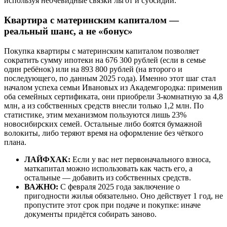
используя неочевидные связки льгот и субсидий.
Квартира с материнским капиталом —
реальный шанс, а не «бонус»
Покупка квартиры с материнским капиталом позволяет
сократить сумму ипотеки на 676 300 рублей (если в семье
один ребёнок) или на 893 800 рублей (на второго и
последующего, по данным 2025 года). Именно этот шаг стал
началом успеха семьи Ивановых из Академгородка: применив
оба семейных сертификата, они приобрели 3-комнатную за 4,8
млн, а из собственных средств внесли только 1,2 млн. По
статистике, этим механизмом пользуются лишь 23%
новосибирских семей. Остальные либо боятся бумажной
волокиты, либо теряют время на оформление без чёткого
плана.
ЛАЙФХАК:
Если у вас нет первоначального взноса,
маткапитал можно использовать как часть его, а
остальные — добавить из собственных средств.
ВАЖНО:
С февраля 2025 года заключение о
пригодности жилья обязательно. Оно действует 1 год, не
пропустите этот срок при подаче и покупке: иначе
документы придётся собирать заново.