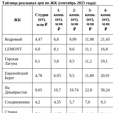
Таблица реальных цен по ЖК (сентябрь 2025 года):
1-
2-
3-
4-
Студия
комн.
комн.
комн.
комн.
(от),
(от),
(от),
(от),
(от),
ЖК
млн
млн
млн
млн
млн ₽
₽
₽
₽
₽
Кедровый
4,47
6,8
9,09
11,98
21,43
LEMONT
6,0
8,1
9,6
11,1
16,8
Горская
6,1
5,8
9,5
11,2
19,1
Лагуна
Европейский
4,78
6,93
9,5
11,89
20,91
Берег
На
9,65
10,7
19,74
22,8
58,24
Декабристов
Сподвижники
4,2
4,55
5,7
7,0
9,3
Страна