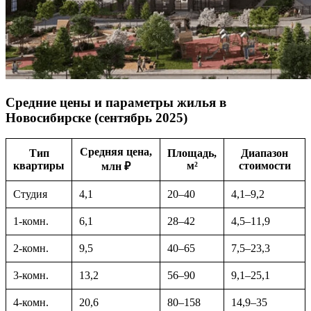
Средние цены и параметры жилья в
Новосибирске (сентябрь 2025)
Средняя цена,
Тип
Площадь,
Диапазон
квартиры
м²
стоимости
млн ₽
Студия
4,1
20–40
4,1–9,2
1-комн.
6,1
28–42
4,5–11,9
2-комн.
9,5
40–65
7,5–23,3
3-комн.
13,2
56–90
9,1–25,1
4-комн.
20,6
80–158
14,9–35