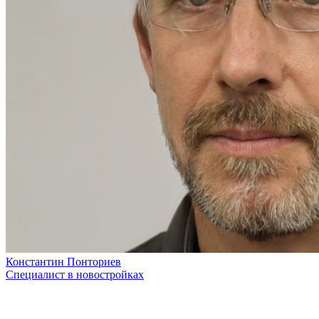
Константин Понториев
Специалист в новостройках