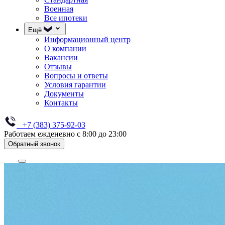
Военная
Все ипотеки
Ещё
Информационный центр
О компании
Вакансии
Отзывы
Вопросы и ответы
Условия гарантии
Документы
Контакты
+7 (383) 375-92-03
Работаем ежденевно с 8:00 до 23:00
Обратный звонок