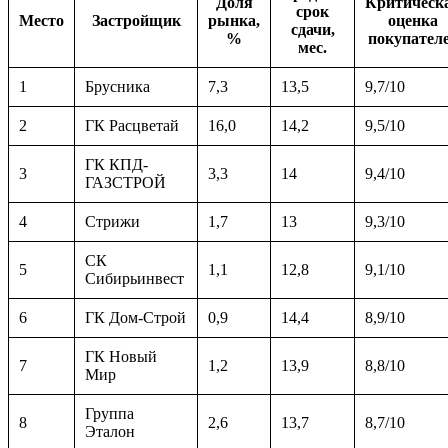
Доля
Критическ
срок
Место
Застройщик
рынка,
оценка
сдачи,
%
покупател
мес.
1
Брусника
7,3
13,5
9,7/10
2
ГК Расцветай
16,0
14,2
9,5/10
ГК КПД-
3
3,3
14
9,4/10
ГАЗСТРОЙ
4
Стрижи
1,7
13
9,3/10
СК
5
1,1
12,8
9,1/10
Сибирьинвест
6
ГК Дом-Строй
0,9
14,4
8,9/10
ГК Новый
7
1,2
13,9
8,8/10
Мир
Группа
8
2,6
13,7
8,7/10
Эталон