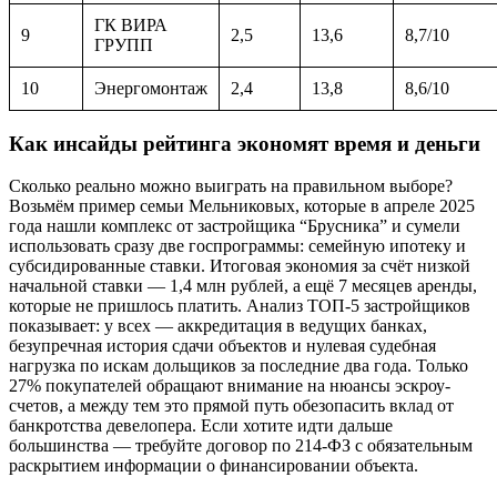
ГК ВИРА
9
2,5
13,6
8,7/10
ГРУПП
10
Энергомонтаж
2,4
13,8
8,6/10
Как инсайды рейтинга экономят время и деньги
Сколько реально можно выиграть на правильном выборе?
Возьмём пример семьи Мельниковых, которые в апреле 2025
года нашли комплекс от застройщика “Брусника” и сумели
использовать сразу две госпрограммы: семейную ипотеку и
субсидированные ставки. Итоговая экономия за счёт низкой
начальной ставки — 1,4 млн рублей, а ещё 7 месяцев аренды,
которые не пришлось платить. Анализ ТОП-5 застройщиков
показывает: у всех — аккредитация в ведущих банках,
безупречная история сдачи объектов и нулевая судебная
нагрузка по искам дольщиков за последние два года. Только
27% покупателей обращают внимание на нюансы эскроу-
счетов, а между тем это прямой путь обезопасить вклад от
банкротства девелопера. Если хотите идти дальше
большинства — требуйте договор по 214-ФЗ с обязательным
раскрытием информации о финансировании объекта.