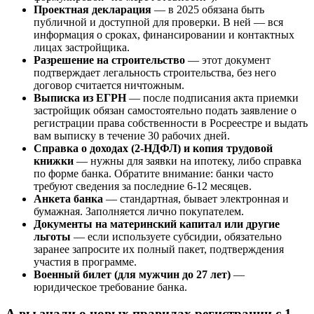
Проектная декларация
— в 2025 обязана быть
публичной и доступной для проверки. В ней — вся
информация о сроках, финансировании и контактных
лицах застройщика.
Разрешение на строительство
— этот документ
подтверждает легальность строительства, без него
договор считается ничтожным.
Выписка из ЕГРН
— после подписания акта приемки
застройщик обязан самостоятельно подать заявление о
регистрации права собственности в Росреестре и выдать
вам выписку в течение 30 рабочих дней.
Справка о доходах (2-НДФЛ) и копия трудовой
книжки
— нужны для заявки на ипотеку, либо справка
по форме банка. Обратите внимание: банки часто
требуют сведения за последние 6-12 месяцев.
Анкета банка
— стандартная, бывает электронная и
бумажная. Заполняется лично покупателем.
Документы на материнский капитал или другие
льготы
— если используете субсидии, обязательно
заранее запросите их полный пакет, подтверждения
участия в программе.
Военный билет (для мужчин до 27 лет)
—
юридическое требование банка.
А вы знали о новых правилах регистрации с 1