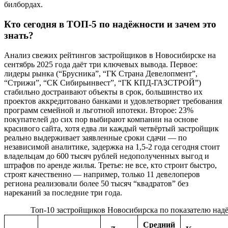
билбордах.
Кто сегодня в ТОП-5 по надёжности и зачем это
знать?
Анализ свежих рейтингов застройщиков в Новосибирске на
сентябрь 2025 года даёт три ключевых вывода. Первое:
лидеры рынка (“Брусника”, “ГК Страна Девелопмент”,
“Стрижи”, “СК Сибирьинвест”, “ГК КПД-ГАЗСТРОЙ”)
стабильно достраивают объекты в срок, большинство их
проектов аккредитовано банками и удовлетворяет требования
программ семейной и льготной ипотеки. Второе: 23%
покупателей до сих пор выбирают компании на основе
красивого сайта, хотя едва ли каждый четвёртый застройщик
реально выдерживает заявленные сроки сдачи — по
независимой аналитике, задержка на 1,5-2 года сегодня стоит
владельцам до 600 тысяч рублей недополученных выгод и
штрафов по аренде жилья. Третье: не все, кто строит быстро,
строят качественно — например, только 11 девелоперов
региона реализовали более 50 тысяч “квадратов” без
нареканий за последние три года.
Топ-10 застройщиков Новосибирска по показателю надё
Средний