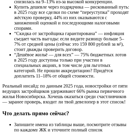
снизилась на 9–13% из-за высокой конкуренции.
Купить дешевле через подрядчика — рискованный путь:
в 2025 году все сделки по схеме “переуступка” проходят
жёсткую проверку, 44% из них оказываются с
заниженной оценкой и последующими налоговыми
спорами.
“Скидка от застройщика гарантирована” — инфляция
съедает часть выгоды: если видите разницу больше 5–
7% от средней цены (сейчас это 159 800 рублей за м²),
стоит дважды проверить договор.
“Дешёвое жильё — для всех” — 75% бюджетных лотов
в 2025 году доступны только при участии в
специальных акциях, в том числе для льготных
категорий. Не прошли аккредитацию? Придётся
доплатить 11–18% от общей стоимости.
Реальный инсайд: по данным 2025 года, новостройки от пяти
ведущих застройщиков удерживают 66% рынка первичного
жилья Новосибирска. Хочешь оказаться среди счастливчиков
— заранее проверь, входит ли твой девелопер в этот список!
Что делать прямо сейчас?
Запишите имена из таблицы выше, посмотрите отзывы
по каждому ЖК и уточните полный список