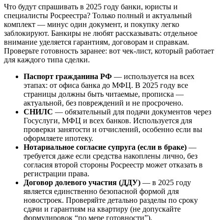
Что будут спрашивать в 2025 году банки, юристы и
специалисты Росреестра? Только полный и актуальный
комплект — минус один документ, и покупку легко
заблокируют. Банкиры не любят рассказывать: отдельное
внимание уделяется гарантиям, договорам и справкам.
Проверьте готовность заранее: вот чек-лист, который работает
для каждого типа сделки.
Паспорт гражданина РФ
— используется на всех
этапах: от офиса банка до МФЦ. В 2025 году все
страницы должны быть читаемые, прописка —
актуальной, без повреждений и не просрочено.
СНИЛС
— обязательный для подачи документов через
Госуслуги, МФЦ и всех банков. Используется для
проверки занятости и отчислений, особенно если вы
оформляете ипотеку.
Нотариальное согласие супруга (если в браке)
—
требуется даже если средства накоплены лично, без
согласия второй стороны Росреестр может отказать в
регистрации права.
Договор долевого участия (ДДУ)
— в 2025 году
является единственно безопасной формой для
новостроек. Проверяйте детально разделы по сроку
сдачи и гарантиям на квартиру (не допускайте
формулировок “по мере готовности”).