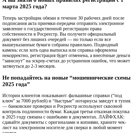
марта 2025 года?
Теперь застройщик обязан в течение 30 рабочих дней после
подписания акта приемки-передачи отправить электронное
заявление о государственной регистрации права
собственности в Росреестр. Вы получите официальный
документ без лишних очередей — но только если все
вышеуказанные бумаги собраны правильно. Подводный
камень: если хоть одна выписка или справка оформлена
некорректно, регистрация будет отменена, а внесённые деньги
“зависнут” на эскроу-счетах до устранения ошибок, что может
затянуться до 2-3 месяцев.
Не попадайтесь на новые “мошеннические схемы
2025 года”
Истории клиентов показывают: фальшивые справки (“под
ключ” за 7000 рублей) и “быстрые” нотариусы заведут в тупик
— банковские проверки и Росреестр используют сквозной
контроль подлинности бумаг. Каждая третья отказная покупка
в 2025 году связана с ошибками в документах. ЛАЙФХАК:
сдавайте документы с оригиналами и копиями, храните чек-
лист на электронном носителе для сверки в любой момент
сделки.