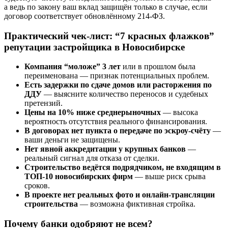
а ведь по закону ваш вклад защищён только в случае, если
договор соответствует обновлённому 214-ФЗ.
Практический чек-лист: “7 красных флажков”
репутации застройщика в Новосибирске
Компания “моложе” 3 лет
или в прошлом была
переименована — признак потенциальных проблем.
Есть задержки по сдаче домов или расторжения по
ДДУ
— выясните количество переносов и судебных
претензий.
Цены на 10% ниже среднерыночных
— высока
вероятность отсутствия реального финансирования.
В договорах нет пункта о передаче по эскроу-счёту
—
ваши деньги не защищены.
Нет явной аккредитации у крупных банков
—
реальный сигнал для отказа от сделки.
Строительство ведётся подрядчиком, не входящим в
ТОП-10 новосибирских фирм
— выше риск срыва
сроков.
В проекте нет реальных фото и онлайн-трансляции
строительства
— возможна фиктивная стройка.
Почему банки одобряют не всем?