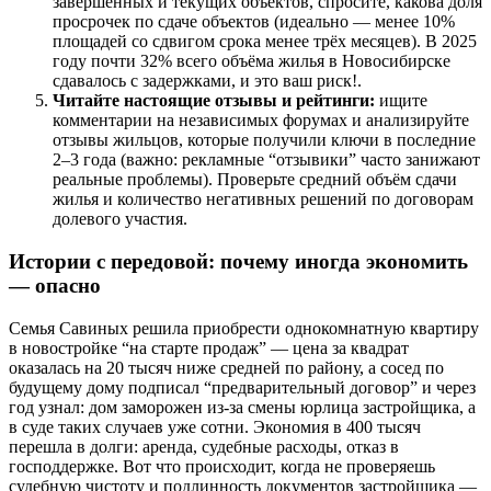
завершённых и текущих объектов, спросите, какова доля
просрочек по сдаче объектов (идеально — менее 10%
площадей со сдвигом срока менее трёх месяцев). В 2025
году почти 32% всего объёма жилья в Новосибирске
сдавалось с задержками, и это ваш риск!.
Читайте настоящие отзывы и рейтинги:
ищите
комментарии на независимых форумах и анализируйте
отзывы жильцов, которые получили ключи в последние
2–3 года (важно: рекламные “отзывики” часто занижают
реальные проблемы). Проверьте средний объём сдачи
жилья и количество негативных решений по договорам
долевого участия.
Истории с передовой: почему иногда экономить
— опасно
Семья Савиных решила приобрести однокомнатную квартиру
в новостройке “на старте продаж” — цена за квадрат
оказалась на 20 тысяч ниже средней по району, а сосед по
будущему дому подписал “предварительный договор” и через
год узнал: дом заморожен из-за смены юрлица застройщика, а
в суде таких случаев уже сотни. Экономия в 400 тысяч
перешла в долги: аренда, судебные расходы, отказ в
господдержке. Вот что происходит, когда не проверяешь
судебную чистоту и подлинность документов застройщика —