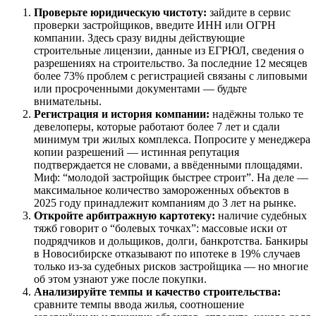
Проверьте юридическую чистоту:
зайдите в сервис
проверки застройщиков, введите ИНН или ОГРН
компании. Здесь сразу видны действующие
строительные лицензии, данные из ЕГРЮЛ, сведения о
разрешениях на строительство. За последние 12 месяцев
более 73% проблем с регистрацией связаны с липовыми
или просроченными документами — будьте
внимательны.
Регистрация и история компании:
надёжны только те
девелоперы, которые работают более 7 лет и сдали
минимум три жилых комплекса. Попросите у менеджера
копии разрешений — истинная репутация
подтверждается не словами, а ввёденными площадями.
Миф: “молодой застройщик быстрее строит”. На деле —
максимальное количество замороженных объектов в
2025 году принадлежит компаниям до 3 лет на рынке.
Откройте арбитражную картотеку:
наличие судебных
тяжб говорит о “болевых точках”: массовые иски от
подрядчиков и дольщиков, долги, банкротства. Банкиры
в Новосибирске отказывают по ипотеке в 19% случаев
только из-за судебных рисков застройщика — но многие
об этом узнают уже после покупки.
Анализируйте темпы и качество строительства:
сравните темпы ввода жилья, соотношение