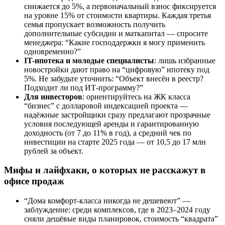
снижается до 5%, а первоначальный взнос фиксируется
на уровне 15% от стоимости квартиры. Каждая третья
семья пропускает возможность получить
дополнительные субсидии и маткапитал — спросите
менеджера: “Какие господдержки я могу применить
одновременно?”
IT-ипотека и молодые специалисты
: лишь избранные
новостройки дают право на “цифровую” ипотеку под
5%. Не забудьте уточнить: “Объект внесён в реестр?
Подходит ли под ИТ-программу?”
Для инвесторов
: ориентируйтесь на ЖК класса
“бизнес” с долларовой индексацией проекта —
надёжные застройщики сразу предлагают прозрачные
условия последующей аренды и гарантированную
доходность (от 7 до 11% в год), а средний чек по
инвестиции на старте 2025 года — от 10,5 до 17 млн
рублей за объект.
Мифы и лайфхаки, о которых не расскажут в
офисе продаж
“Дома комфорт-класса никогда не дешевеют” —
заблуждение: среди комплексов, где в 2023–2024 году
сняли дешёвые виды планировок, стоимость “квадрата”