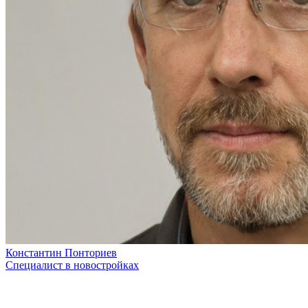
Константин Понториев
Специалист в новостройках