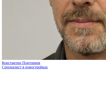
Константин Понториев
Специалист в новостройках