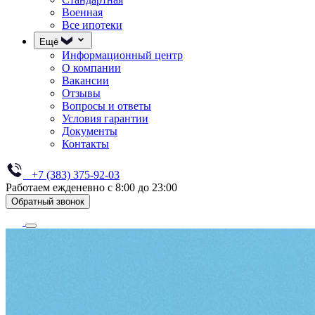
Военная
Все ипотеки
Ещё
Информационный центр
О компании
Вакансии
Отзывы
Вопросы и ответы
Условия гарантии
Документы
Контакты
+7 (383) 375-92-03
Работаем ежденевно с 8:00 до 23:00
Обратный звонок