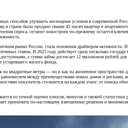
рных способов улучшить жилищные условия в современной Росс
сяц в стране было продано свыше 45 тысяч квартир и апартамент
нения спроса, сегмент новостроек по-прежнему остается ключев
вижимость.
рвичном рынке России, стала основным драйвером активности. 
нчивых ставок. В 2025 году действует сразу несколько государ
 доступными, а сумма займа достигает 12 миллионов рублей для
е устаревшего жилого фонда.
к на квадратные метры — но и как на жизненное пространство д
 с равновесием между преимуществами новых домов и рисками, 
бенностями покупатель столкнется на каждом этапе: от поиска об
ается из точной оценки плюсов, минусов и свежей статистики 
воляет принимать по-настоящему взвешенные решения и минимиз