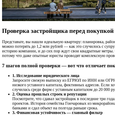
Проверка застройщика перед покупкой
Представьте, вы нашли идеальную квартиру: планировка, район
можно потерять до 1,2 млн рублей — как это случилось с суп
историю компании, и до сих пор ждут свои квадратные метры.
потому что даже опытные юристы проводят комплексную прове
7 шагов полной проверки — вот что отличает по
1. Исследование юридического лица
Запросите свежую выписку из ЕГРЮЛ по ИНН или ОГРН ко
низкого уставного капитала, фиктивных адресов. Если хо
случилась среди фирм с уставным капиталом до 20 000 ру
2. Оценка прошлых строек и репутации
Посмотрите, что сдавал застройщик в последние три год
проектов. История семейства Гончаровых из микрорайон
банками и сдал объект на полгода раньше срока.
3. Финансовая устойчивость — главный фильтр