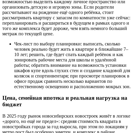
возможностью выделить каждому личное пространство или
организовать детскую и игровую зоны. Если родители
рассчитывают на рождение ещё одного ребёнка, стоит
рассматривать квартиру с запасом по комнатности уже сейчас:
перепланировать и расшириться в будущем в рамках одного и
того же комплекса будет дороже, чем взять немного больший
метраж по текущей цене.
Чек-лист по выбору планировки: выписать, сколько
человек реально будет жить в квартире в ближайшие 7–
10 лет; решить, где будет спать каждый ребёнок и как
зонировать рабочие места для школы и удалённой
работы; обратить внимание на возможность установки
шкафов купе вдоль глухих стен и создание кладовой для
колясок и спортинвентаря; при просмотре планировок в
офисе продаж сравнить несколько вариантов по
естественному освещению и расположению мокрых зон.
Цена, семейная ипотека и реальная нагрузка на
бюджет
В 2025 году рынок новосибирских новостроек живёт в логике
«дорого, но ещё не предел»: средняя стоимость квадрата в
новостройках города за год выросла, при этом по локациям у
метро рост был особенно заметен, и комплекс в районе