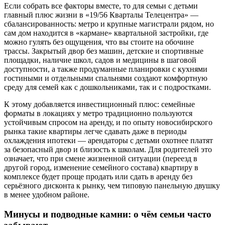
Если собрать все факторы вместе, то для семьи с детьми
главный плюс жизни в «19/56 Кварталы Телецентра» —
сбалансированность: метро и крупные магистрали рядом, но
сам дом находится в «кармане» квартальной застройки, где
можно гулять без ощущения, что вы стоите на обочине
трассы. Закрытый двор без машин, детские и спортивные
площадки, наличие школ, садов и медицины в шаговой
доступности, а также продуманные планировки с кухнями
гостиными и отдельными спальнями создают комфортную
среду для семей как с дошкольниками, так и с подростками.
К этому добавляется инвестиционный плюс: семейные
форматы в локациях у метро традиционно пользуются
устойчивым спросом на аренду, и по опыту новосибирского
рынка такие квартиры легче сдавать даже в периоды
охлаждения ипотеки — арендаторы с детьми охотнее платят
за безопасный двор и близость к школам. Для родителей это
означает, что при смене жизненной ситуации (переезд в
другой город, изменение семейного состава) квартиру в
комплексе будет проще продать или сдать в аренду без
серьёзного дисконта к рынку, чем типовую панельную двушку
в менее удобном районе.
Минусы и подводные камни: о чём семьи часто