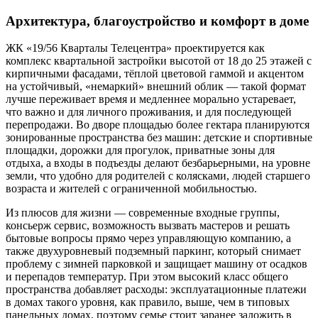
Архитектура, благоустройство и комфорт в доме
ЖК «19/56 Кварталы Телецентра» проектируется как
комплекс квартальной застройки высотой от 18 до 25 этажей с
кирпичными фасадами, тёплой цветовой гаммой и акцентом
на устойчивый, «немаркий» внешний облик — такой формат
лучше переживает время и медленнее морально устаревает,
что важно и для личного проживания, и для последующей
перепродажи. Во дворе площадью более гектара планируются
зонированные пространства без машин: детские и спортивные
площадки, дорожки для прогулок, приватные зоны для
отдыха, а входы в подъезды делают безбарьерными, на уровне
земли, что удобно для родителей с колясками, людей старшего
возраста и жителей с ограниченной мобильностью.
Из плюсов для жизни — современные входные группы,
консьерж сервис, возможность вызвать мастеров и решать
бытовые вопросы прямо через управляющую компанию, а
также двухуровневый подземный паркинг, который снимает
проблему с зимней парковкой и защищает машину от осадков
и перепадов температур. При этом высокий класс общего
пространства добавляет расходы: эксплуатационные платежи
в домах такого уровня, как правило, выше, чем в типовых
панельных домах, поэтому семье стоит заранее заложить в