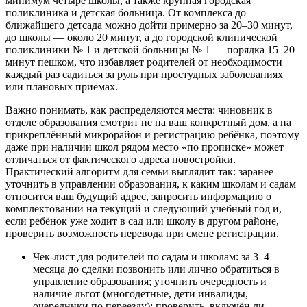
минимум четыре школы, а также крупная городская
поликлиника и детская больница. От комплекса до
ближайшего детсада можно дойти примерно за 20–30 минут,
до школы — около 20 минут, а до городской клинической
поликлиники № 1 и детской больницы № 1 — порядка 15–20
минут пешком, что избавляет родителей от необходимости
каждый раз садиться за руль при простудных заболеваниях
или плановых приёмах.
Важно понимать, как распределяются места: чиновник в
отделе образования смотрит не на ваш конкретный дом, а на
прикреплённый микрорайон и регистрацию ребёнка, поэтому
даже при наличии школ рядом место «по прописке» может
отличаться от фактического адреса новостройки.
Практический алгоритм для семьи выглядит так: заранее
уточнить в управлении образования, к каким школам и садам
относится ваш будущий адрес, запросить информацию о
комплектовании на текущий и следующий учебный год и,
если ребёнок уже ходит в сад или школу в другом районе,
проверить возможность перевода при смене регистрации.
Чек-лист для родителей по садам и школам: за 3–4
месяца до сделки позвонить или лично обратиться в
управление образования; уточнить очередность и
наличие льгот (многодетные, дети инвалиды,
очередники по переезду); проверить, включён ли