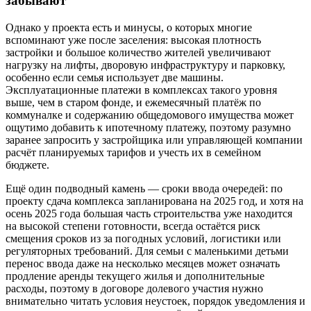
забывают
Однако у проекта есть и минусы, о которых многие
вспоминают уже после заселения: высокая плотность
застройки и большое количество жителей увеличивают
нагрузку на лифты, дворовую инфраструктуру и парковку,
особенно если семья использует две машины.
Эксплуатационные платежи в комплексах такого уровня
выше, чем в старом фонде, и ежемесячный платёж по
коммуналке и содержанию общедомового имущества может
ощутимо добавить к ипотечному платежу, поэтому разумно
заранее запросить у застройщика или управляющей компании
расчёт планируемых тарифов и учесть их в семейном
бюджете.
Ещё один подводный камень — сроки ввода очередей: по
проекту сдача комплекса запланирована на 2025 год, и хотя на
осень 2025 года большая часть строительства уже находится
на высокой степени готовности, всегда остаётся риск
смещения сроков из за погодных условий, логистики или
регуляторных требований. Для семьи с маленькими детьми
перенос ввода даже на несколько месяцев может означать
продление аренды текущего жилья и дополнительные
расходы, поэтому в договоре долевого участия нужно
внимательно читать условия неустоек, порядок уведомления и