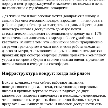
дорогу в центр предсказуемой и экономит по полчаса в день
по сравнению с удалёнными локациями.
Для жизни это плюс: ребёнок может добираться в школу и
секции без многочасовых поездок, взрослые — планировать
рабочий график без страха «застрять на правый берег», а для
инвестора шаговая доступность до метро почти
автоматически поднимает потенциальную аренду на 8–15%
относительно аналогичных квартир в более удалённых
кварталах. Минус в том, что Ленинский район традиционно
загружен транспортом в часы пик, и если работа находится
далеко от метро, часть экономии времени может «съедаться»
пробками; при осмотре квартиры лучше приехать к комплексу
утром и вечером в будни и своими глазами оценить реальные
потоки машин и очереди на светофорах.
Инфраструктура вокруг: когда всё рядом
Вокруг комплекса уже сейчас работают магазины
повседневного спроса, аптеки, стоматология, спортивные
школы и крупные торговые точки в радиусе до двух
километров, включая гипермаркет и несколько супермаркетов,
что позволяет семье решить большинство бытовых задач в
пределах 15–20 минут пешком. В шаговой доступности есть