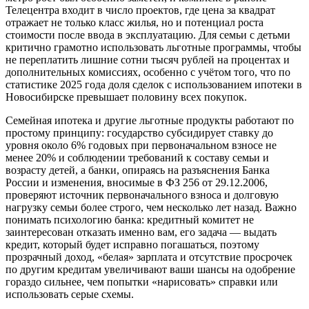
Телецентра входит в число проектов, где цена за квадрат
отражает не только класс жилья, но и потенциал роста
стоимости после ввода в эксплуатацию. Для семьи с детьми
критично грамотно использовать льготные программы, чтобы
не переплатить лишние сотни тысяч рублей на процентах и
дополнительных комиссиях, особенно с учётом того, что по
статистике 2025 года доля сделок с использованием ипотеки в
Новосибирске превышает половину всех покупок.
Семейная ипотека и другие льготные продукты работают по
простому принципу: государство субсидирует ставку до
уровня около 6% годовых при первоначальном взносе не
менее 20% и соблюдении требований к составу семьи и
возрасту детей, а банки, опираясь на разъяснения Банка
России и изменения, вносимые в ФЗ 256 от 29.12.2006,
проверяют источник первоначального взноса и долговую
нагрузку семьи более строго, чем несколько лет назад. Важно
понимать психологию банка: кредитный комитет не
заинтересован отказать именно вам, его задача — выдать
кредит, который будет исправно погашаться, поэтому
прозрачный доход, «белая» зарплата и отсутствие просрочек
по другим кредитам увеличивают ваши шансы на одобрение
гораздо сильнее, чем попытки «нарисовать» справки или
использовать серые схемы.