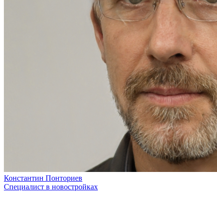
Константин Понториев
Специалист в новостройках