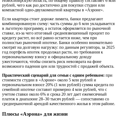
Новосибирскую область, по общему правилу составляет 6 млн
рублей, чего как раз достаточно для покупки студии или
компактной одно-двухкомнатной квартиры в «Аэроне».
Если квартира стоит дороже лимита, банки предлагают
комбинированную схему: часть суммы до 6 млн укладывается
в льготную программу, а остаток оформляется по рыночной
ставке, из-за чего итоговый средневзвешенный процент по
кредиту растет, но всё равно остается ниже, чем при
полностью рыночной ипотеке. Банки особенно внимательно
смотрят на долговую нагрузку: по данным регулятора, за 2025
год портфель ипотек продолжал расти, но требования к
первоначальному взносу и официальному доходу
ужесточаются, чтобы снизить риск невозврата на фоне
возможного падения цен или трудностей с продажей объекта.
Практический сценарий для семьи с одним ребенком:
при
стоимости студии в «Аэроне» около 5 млн рублей и
первоначальном взносе 20% (1 млн рублей) сумма кредита по
семейной ипотеке составит примерно 4 млн рублей, что с
учетом ставки около 6% и срока 20 лет дает ежемесячный
платеж в диапазоне 28–30 тысяч рублей — сопоставимо со
среднерыночной арендой качественного жилья в этом районе.
Плюсы «Аэрона» для жизни