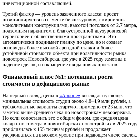
инвестиционной составляющей.
Третий фактор — уровень заявленного класса: проект
позиционируется в сегменте бизнес-уровня, с кирпично-
монолитными конструкциями, высотой потолков от 2,7 метра,
подземным паркингом и благоустроенной двухуровневой
территорией с общественными пространствами. Это
автоматически поднимает планку по цене, но и создает
основу для более высокой арендной ставки и более
устойчивой стоимости объекта при волатильности рынка
новостроек Новосибирска, где уже в 2025 году заметны и
падение сделок, и сокращение ввода новых проектов.
Финансовый плюс №1: потенциал роста
стоимости в дефицитном рынке
На первый взгляд, цены в
«Аэроне»
выглядят пугающе:
минимальная стоимость студии около 4,8–4,9 млн рублей, а
трёхкомнатные варианты стартуют примерно от 23 млн, что
заметно выше среднего чека по новостройкам левобережья.
Но если сопоставить это с общим фоном, где средняя цена
квадратного метра в новосибирских новостройках в 2025 году
приблизилась к 155 тысячам рублей и продолжает
удерживаться на высоком уровне при падающем числе сделок,