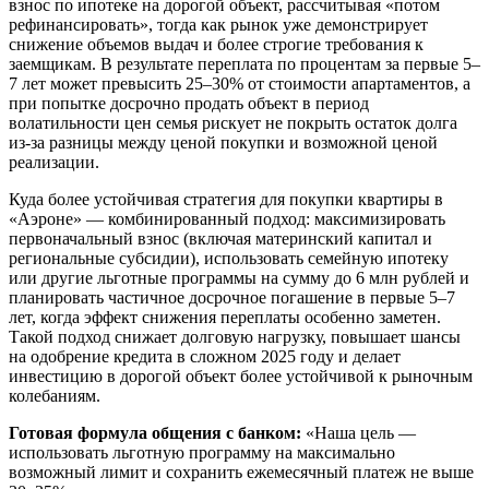
взнос по ипотеке на дорогой объект, рассчитывая «потом
рефинансировать», тогда как рынок уже демонстрирует
снижение объемов выдач и более строгие требования к
заемщикам. В результате переплата по процентам за первые 5–
7 лет может превысить 25–30% от стоимости апартаментов, а
при попытке досрочно продать объект в период
волатильности цен семья рискует не покрыть остаток долга
из-за разницы между ценой покупки и возможной ценой
реализации.
Куда более устойчивая стратегия для покупки квартиры в
«Аэроне» — комбинированный подход: максимизировать
первоначальный взнос (включая материнский капитал и
региональные субсидии), использовать семейную ипотеку
или другие льготные программы на сумму до 6 млн рублей и
планировать частичное досрочное погашение в первые 5–7
лет, когда эффект снижения переплаты особенно заметен.
Такой подход снижает долговую нагрузку, повышает шансы
на одобрение кредита в сложном 2025 году и делает
инвестицию в дорогой объект более устойчивой к рыночным
колебаниям.
Готовая формула общения с банком:
«Наша цель —
использовать льготную программу на максимально
возможный лимит и сохранить ежемесячный платеж не выше