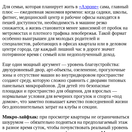
Для семьи, которая планирует жить в
«Аэроне»
сама, главный
плюс — ежедневная экономия времени: когда садики, школы,
фитнес, медицинский центр и рабочие офисы находятся в
пешей доступности, необходимость в машине резко
снижается, а жизнь становится менее зависимой от пробок на
метромостах и плотного трафика левобережья. Такой формат
особенно выигрышен для молодых родителей и
специалистов, работающих в офисах квартала или в деловом
центре города, где каждый лишний час в дороге значит
потерянное время с семьей или недополученный доход.
Еще один мощный аргумент — уровень благоустройства:
двухуровневый двор, арт-объекты, озеленение, прогулочные
зоны и отсутствие машин во внутридворовом пространстве
создают среду, которую сложно сравнить с дворами типовых
панельных микрорайонов. Для детей это безопасные
площадки и пространство для общения, для взрослых —
нормальные условия для вечерних прогулок и спорта «под
домом», что заметно повышает качество повседневной жизни
без дополнительных затрат на клубы и секции.
Микро-лайфхак:
при просмотре квартиры не ограничиваться
шоурумом — обязательно подняться на предполагаемый этаж
в разное время суток, чтобы почувствовать реальный уровень