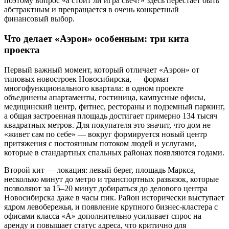
поэтому вопрос «а стоит ли игра свеч?» здесь перестает быть
абстрактным и превращается в очень конкретный
финансовый выбор.
Что делает «Аэрон» особенным: три кита
проекта
Первый важный момент, который отличает «Аэрон» от
типовых новостроек Новосибирска, — формат
многофункционального квартала: в одном проекте
объединены апартаменты, гостиница, кампусные офисы,
медицинский центр, фитнес, рестораны и подземный паркинг,
а общая застроенная площадь достигает примерно 134 тысяч
квадратных метров. Для покупателя это значит, что дом не
«живет сам по себе» — вокруг формируется новый центр
притяжения с постоянным потоком людей и услугами,
которые в стандартных спальных районах появляются годами.
Второй кит — локация: левый берег, площадь Маркса,
несколько минут до метро и транспортных развязок, которые
позволяют за 15–20 минут добираться до делового центра
Новосибирска даже в часы пик. Район исторически выступает
ядром левобережья, и появление крупного бизнес-кластера с
офисами класса «А» дополнительно усиливает спрос на
аренду и повышает статус адреса, что критично для