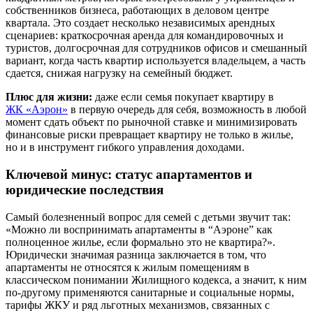
собственников бизнеса, работающих в деловом центре
квартала. Это создает несколько независимых арендных
сценариев: краткосрочная аренда для командировочных и
туристов, долгосрочная для сотрудников офисов и смешанный
вариант, когда часть квартир используется владельцем, а часть
сдается, снижая нагрузку на семейный бюджет.
Плюс для жизни:
даже если семья покупает квартиру в
ЖК
«Аэрон
»
в первую очередь для себя, возможность в любой
момент сдать объект по рыночной ставке и минимизировать
финансовые риски превращает квартиру не только в жилье,
но и в инструмент гибкого управления доходами.
Ключевой минус: статус апартаментов и
юридические последствия
Самый болезненный вопрос для семей с детьми звучит так:
«Можно ли воспринимать апартаменты в “Аэроне” как
полноценное жилье, если формально это не квартира?».
Юридически значимая разница заключается в том, что
апартаменты не относятся к жилым помещениям в
классическом понимании Жилищного кодекса, а значит, к ним
по-другому применяются санитарные и социальные нормы,
тарифы ЖКУ и ряд льготных механизмов, связанных с