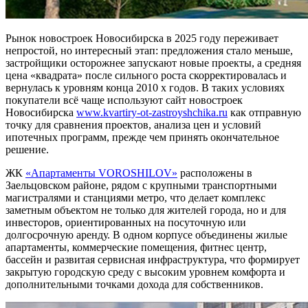
Рынок новостроек Новосибирска в 2025 году переживает
непростой, но интересный этап: предложения стало меньше,
застройщики осторожнее запускают новые проекты, а средняя
цена «квадрата» после сильного роста скорректировалась и
вернулась к уровням конца 2010 х годов. В таких условиях
покупатели всё чаще используют сайт новостроек
Новосибирска
www.kvartiry-ot-zastroyshchika.ru
как отправную
точку для сравнения проектов, анализа цен и условий
ипотечных программ, прежде чем принять окончательное
решение.
ЖК
«Апартаменты VOROSHILOV»
расположены в
Заельцовском районе, рядом с крупными транспортными
магистралями и станциями метро, что делает комплекс
заметным объектом не только для жителей города, но и для
инвесторов, ориентированных на посуточную или
долгосрочную аренду. В одном корпусе объединены жилые
апартаменты, коммерческие помещения, фитнес центр,
бассейн и развитая сервисная инфраструктура, что формирует
закрытую городскую среду с высоким уровнем комфорта и
дополнительными точками дохода для собственников.