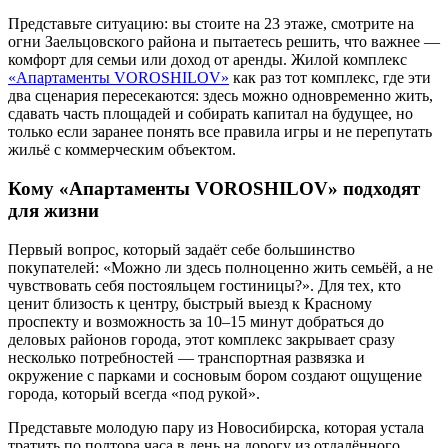
Представьте ситуацию: вы стоите на 23 этаже, смотрите на
огни Заельцовского района и пытаетесь решить, что важнее —
комфорт для семьи или доход от аренды. Жилой комплекс
«Апартаменты VOROSHILOV»
как раз тот комплекс, где эти
два сценария пересекаются: здесь можно одновременно жить,
сдавать часть площадей и собирать капитал на будущее, но
только если заранее понять все правила игры и не перепутать
жильё с коммерческим объектом.
Кому «Апартаменты VOROSHILOV» подходят
для жизни
Первый вопрос, который задаёт себе большинство
покупателей: «Можно ли здесь полноценно жить семьёй, а не
чувствовать себя постояльцем гостиницы?». Для тех, кто
ценит близость к центру, быстрый выезд к Красному
проспекту и возможность за 10–15 минут добраться до
деловых районов города, этот комплекс закрывает сразу
несколько потребностей — транспортная развязка и
окружение с парками и сосновым бором создают ощущение
города, который всегда «под рукой».
Представьте молодую пару из Новосибирска, которая устала
тратить по полтора часа в день на дорогу из отдалённого