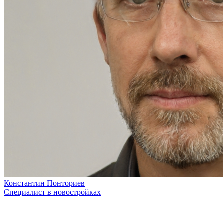
Константин Понториев
Специалист в новостройках