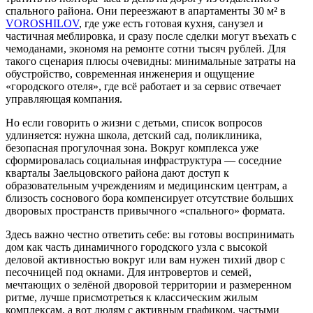
спального района. Они переезжают в апартаменты 30 м² в
VOROSHILOV
, где уже есть готовая кухня, санузел и
частичная меблировка, и сразу после сделки могут въехать с
чемоданами, экономя на ремонте сотни тысяч рублей. Для
такого сценария плюсы очевидны: минимальные затраты на
обустройство, современная инженерия и ощущение
«городского отеля», где всё работает и за сервис отвечает
управляющая компания.
Но если говорить о жизни с детьми, список вопросов
удлиняется: нужна школа, детский сад, поликлиника,
безопасная прогулочная зона. Вокруг комплекса уже
сформировалась социальная инфраструктура — соседние
кварталы Заельцовского района дают доступ к
образовательным учреждениям и медицинским центрам, а
близость соснового бора компенсирует отсутствие больших
дворовых пространств привычного «спального» формата.
Здесь важно честно ответить себе: вы готовы воспринимать
дом как часть динамичного городского узла с высокой
деловой активностью вокруг или вам нужен тихий двор с
песочницей под окнами. Для интровертов и семей,
мечтающих о зелёной дворовой территории и размеренном
ритме, лучше присмотреться к классическим жилым
комплексам, а вот людям с активным графиком, частыми