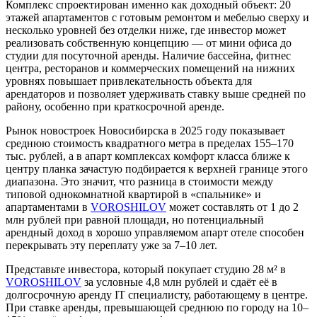
Комплекс спроектирован именно как доходный объект: 20
этажей апартаментов с готовым ремонтом и мебелью сверху и
несколько уровней без отделки ниже, где инвестор может
реализовать собственную концепцию — от мини офиса до
студии для посуточной аренды. Наличие бассейна, фитнес
центра, ресторанов и коммерческих помещений на нижних
уровнях повышает привлекательность объекта для
арендаторов и позволяет удерживать ставку выше средней по
району, особенно при краткосрочной аренде.
Рынок новостроек Новосибирска в 2025 году показывает
среднюю стоимость квадратного метра в пределах 155–170
тыс. рублей, а в апарт комплексах комфорт класса ближе к
центру планка зачастую подбирается к верхней границе этого
диапазона. Это значит, что разница в стоимости между
типовой однокомнатной квартирой в «спальнике» и
апартаментами в
VOROSHILOV
может составлять от 1 до 2
млн рублей при равной площади, но потенциальный
арендный доход в хорошо управляемом апарт отеле способен
перекрывать эту переплату уже за 7–10 лет.
Представьте инвестора, который покупает студию 28 м² в
VOROSHILOV
за условные 4,8 млн рублей и сдаёт её в
долгосрочную аренду IT специалисту, работающему в центре.
При ставке аренды, превышающей среднюю по городу на 10–