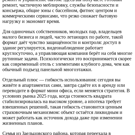
ремонт, частичную меблировку, службы безопасности и
консьержа, общие зоны с бассейном, фитнес центром и
коммерческими сервисами, что резко снижает бытовую
нагрузку и экономит время.
Для одиночных собственников, молодых пар, владельцев
малого бизнеса и людей, часто летающих по работе, такой
формат даёт чувство защищённости и контроля: доступ в
здание регулируется, видеонаблюдение работает
круглосуточно, а управляющая компания берёт на себя многие
рутинные задачи. Психологически это воспринимается скорее
как современный отель с элементами клубного дома, чем как
обычный подъезд панельной многоэтажки.
Отдельный плюс — гибкость использования: сегодня вы
живёте в апартаментах сами, завтра сдаёте их в аренду или
переводите в формат мини офиса, если меняется стратегия. В
условиях рынка 2025 года, когда стоимость квадрата
стабилизировалась на высоком уровне, а ипотека требует
взвешенных решений, такая гибкость становится ценным
страховочным механизмом: объект остаётся ликвидным и
может работать как источник дохода даже при изменении
жизненных планов.
Семья из Заельцовского района, которая переехала в