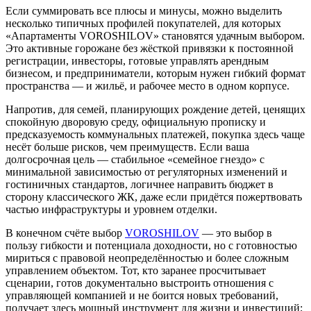
Если суммировать все плюсы и минусы, можно выделить
несколько типичных профилей покупателей, для которых
«Апартаменты VOROSHILOV» становятся удачным выбором.
Это активные горожане без жёсткой привязки к постоянной
регистрации, инвесторы, готовые управлять арендным
бизнесом, и предприниматели, которым нужен гибкий формат
пространства — и жильё, и рабочее место в одном корпусе.
Напротив, для семей, планирующих рождение детей, ценящих
спокойную дворовую среду, официальную прописку и
предсказуемость коммунальных платежей, покупка здесь чаще
несёт больше рисков, чем преимуществ. Если ваша
долгосрочная цель — стабильное «семейное гнездо» с
минимальной зависимостью от регуляторных изменений и
гостиничных стандартов, логичнее направить бюджет в
сторону классического ЖК, даже если придётся пожертвовать
частью инфраструктуры и уровнем отделки.
В конечном счёте выбор
VOROSHILOV
— это выбор в
пользу гибкости и потенциала доходности, но с готовностью
мириться с правовой неопределённостью и более сложным
управлением объектом. Тот, кто заранее просчитывает
сценарии, готов документально выстроить отношения с
управляющей компанией и не боится новых требований,
получает здесь мощный инструмент для жизни и инвестиций;