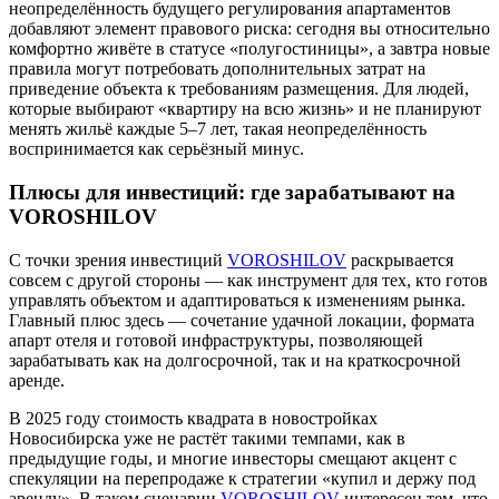
неопределённость будущего регулирования апартаментов
добавляют элемент правового риска: сегодня вы относительно
комфортно живёте в статусе «полугостиницы», а завтра новые
правила могут потребовать дополнительных затрат на
приведение объекта к требованиям размещения. Для людей,
которые выбирают «квартиру на всю жизнь» и не планируют
менять жильё каждые 5–7 лет, такая неопределённость
воспринимается как серьёзный минус.
Плюсы для инвестиций: где зарабатывают на
VOROSHILOV
С точки зрения инвестиций
VOROSHILOV
раскрывается
совсем с другой стороны — как инструмент для тех, кто готов
управлять объектом и адаптироваться к изменениям рынка.
Главный плюс здесь — сочетание удачной локации, формата
апарт отеля и готовой инфраструктуры, позволяющей
зарабатывать как на долгосрочной, так и на краткосрочной
аренде.
В 2025 году стоимость квадрата в новостройках
Новосибирска уже не растёт такими темпами, как в
предыдущие годы, и многие инвесторы смещают акцент с
спекуляции на перепродаже к стратегии «купил и держу под
аренду». В таком сценарии
VOROSHILOV
интересен тем, что