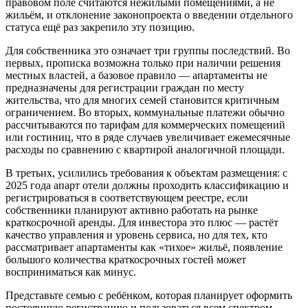
правовом поле считаются нежилыми помещениями, а не
жильём, и отклонение законопроекта о введении отдельного
статуса ещё раз закрепило эту позицию.
Для собственника это означает три группы последствий. Во
первых, прописка возможна только при наличии решения
местных властей, а базовое правило — апартаменты не
предназначены для регистрации граждан по месту
жительства, что для многих семей становится критичным
ограничением. Во вторых, коммунальные платежи обычно
рассчитываются по тарифам для коммерческих помещений
или гостиниц, что в ряде случаев увеличивает ежемесячные
расходы по сравнению с квартирой аналогичной площади.
В третьих, усилились требования к объектам размещения: с
2025 года апарт отели должны проходить классификацию и
регистрироваться в соответствующем реестре, если
собственники планируют активно работать на рынке
краткосрочной аренды. Для инвестора это плюс — растёт
качество управления и уровень сервиса, но для тех, кто
рассматривает апартаменты как «тихое» жильё, появление
большого количества краткосрочных гостей может
восприниматься как минус.
Представьте семью с ребёнком, которая планирует оформить
постоянную регистрацию и пользоваться всем спектром