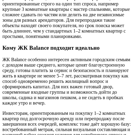
ориентированные строго на один тип спроса, например
крупные 3 комнатные квартиры с мастер спальнями, которые
сложнее сдавать по частям или делить на две независимые
зоны для разных арендаторов. Для перепродажи такие
объекты находят своего покупателя, но срок поиска может
быть длиннее, чем у стандартных 1–2 комнатных квартир с
простыми, понятными планировками.
Кому ЖК Balance подходит идеально
ЖК Balance особенно интересен активным городским семьям
с доходом выше среднего, которые ценят благоустроенную
среду, готовы платить за сервис и безопасность и планируют
жить в квартире не менее 5–7 лет, рассматривая покупку как
способ одновременно решить жилищный вопрос и
сформировать капитал. Для них важен готовый двор,
современные входные группы и возможность дойти до
школы, садика и магазинов пешком, а не сидеть в пробках
каждое утро и вечер.
Инвесторам, ориентированным на покупку 1–2 комнатных
квартир под долгосрочную аренду или перепродажу после
завершения всех очередей, комплекс тоже даёт хорошую базу:
востребованный метраж, сильная визуальная составляющая и
растущий район создают условия для устойчивого спроса и