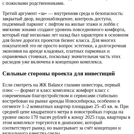
с пожилыми родственниками.
Третий аргумент «за» — внутренняя среда и безопасность:
закрытый двор, видеонаблюдение, контроль доступа,
подземный паркинг с лифтом на жилые этажи и лобби с
мягкими зонами создают уровень повседневного комфорта,
который ещё несколько лет назад был характерен в основном
для более дорогих проектов бизнес класса. Для многих
покупателей это не просто вопрос эстетики, а долгосрочная
экономия на аренде кладовых, платных парковках и
охраняемых стоянках, поскольку значительная часть этих
расходов уже включена в концепцию комплекса.
Сильные стороны проекта для инвестиций
Если смотреть на ЖК Balance глазами инвестора, первый
плюс — формат и класс комплекса: комфорт класс с
современным благоустройством и сервисами стабильно
востребован на рынке аренды Новосибирска, особенно в
сегменте 1–2 комнатных квартир площадью 25–45 кв. м. При
средней цене квадратного метра в новостройках города на
уровне около 170 тысяч рублей к концу 2025 года, квартиры в
этом комплексе торгуются в диапазоне, который
соответствует рынку, но выигрывает за счёт концепции и
визуального качества среды.