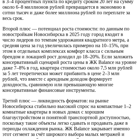
в 3–4 процентных пункта по кредиту сроком 20 лет на сумму
около 6–8 миллионов рублей превращается в экономию в
сотни тысяч и даже более миллиона рублей по переплате за
весь срок.
Второй плюс — потенциал роста стоимости: по данным по
новостройкам Новосибирска в 2025 году город входит в
число лидеров по темпам удорожания квадратного метра, а
средняя цена за год увеличилась примерно на 10–15%, при
этом в отдельных комплексах комфорт класса с сильным
брендом и локацией рост доходил до 18–20%. Если заложить
консервативный сценарий роста цены в ЖК Balance на уровне
даже 7–8% в год, квартира стоимостью около 7,5 млн рублей
за 5 лет теоретически может прибавить в цене 2–3 млн
рублей, что вместе с арендным доходом формирует
доходность, сравнимую или превышающую многие
консервативные финансовые инструменты.
Третий плюс — ликвидность форматов: на рынке
Новосибирска стабильно высокий спрос на компактные 1–2
комнатные квартиры в новых домах с хорошим
благоустройством и понятной транспортной доступностью,
поскольку такие объекты легко сдавать и продавать даже в
периоды охлаждения рынка. ЖК Balance закрывает именно
этот сегмент за счёт широкого выбора малых метражей и