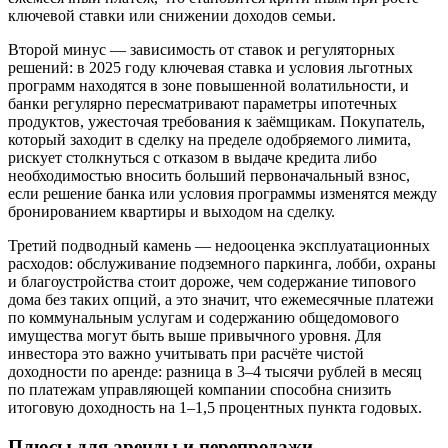
ключевой ставки или снижении доходов семьи.
Второй минус — зависимость от ставок и регуляторных
решений: в 2025 году ключевая ставка и условия льготных
программ находятся в зоне повышенной волатильности, и
банки регулярно пересматривают параметры ипотечных
продуктов, ужесточая требования к заёмщикам. Покупатель,
который заходит в сделку на пределе одобряемого лимита,
рискует столкнуться с отказом в выдаче кредита либо
необходимостью вносить больший первоначальный взнос,
если решение банка или условия программы изменятся между
бронированием квартиры и выходом на сделку.
Третий подводный камень — недооценка эксплуатационных
расходов: обслуживание подземного паркинга, лобби, охраны
и благоустройства стоит дороже, чем содержание типового
дома без таких опций, а это значит, что ежемесячные платежи
по коммунальным услугам и содержанию общедомового
имущества могут быть выше привычного уровня. Для
инвестора это важно учитывать при расчёте чистой
доходности по аренде: разница в 3–4 тысячи рублей в месяц
по платежам управляющей компании способна снизить
итоговую доходность на 1–1,5 процентных пункта годовых.
Плюсы для аренды и перепродажи