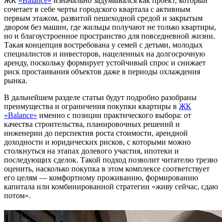
ЖК
«Balance»
изначально задумывался как проект, который
сочетает в себе черты городского квартала с активным
первым этажом, развитой пешеходной средой и закрытым
двором без машин, где жильцы получают не только квартиры,
но и благоустроенное пространство для повседневной жизни.
Такая концепция востребована у семей с детьми, молодых
специалистов и инвесторов, нацеленных на долгосрочную
аренду, поскольку формирует устойчивый спрос и снижает
риск простаивания объектов даже в периоды охлаждения
рынка.
В дальнейшем разделе статьи будут подробно разобраны
преимущества и ограничения покупки квартиры в
ЖК
«Balance»
именно с позиции практического выбора: от
качества строительства, планировочных решений и
инженерии до перспектив роста стоимости, арендной
доходности и юридических рисков, с которыми можно
столкнуться на этапах долевого участия, ипотеки и
последующих сделок. Такой подход позволит читателю трезво
оценить, насколько покупка в этом комплексе соответствует
его целям — комфортному проживанию, формированию
капитала или комбинированной стратегии «живу сейчас, сдаю
потом».