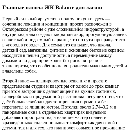
Главные плюсы ЖК Balance для жизни
Первый сильный аргумент в пользу покупки здесь —
сочетание локации и концепции: проект расположен в
Октябрьском районе с уже сложившейся инфраструктурой, а
внутри квартала создают закрытый двор, прогулочную аллею,
сервис хаб и подземный паркинг, что по сути превращает его
в «город в городе». Для семьи это означает, что школа,
детский сад, магазины, фитнес и основные бытовые сервисы
находятся в пешей доступности, а перемещение между
домами и во двор происходит без риска встречи с
транспортом, что особенно ценят родители маленьких детей и
владельцы собак.
Второй плюс — планировочные решения: в проекте
представлены студии и квартиры от одной до трёх комнат,
при этом застройщик делает акцент на кухнях гостиных,
гардеробных и продуманной расстановке несущих стен, что
даёт больше свободы для зонирования и ремонта без
переплаты за лишние метры. Потолки около 2,74–3,2 м и
панорамные окна в отдельных квартирах визуально
добавляют пространства, а наличие мастер спален и
«разведённых» спален повышает комфорт как для семей с
детьми, так и для тех, кто планирует совместное проживание