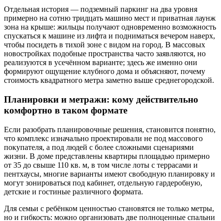
Отдельная история — подземный паркинг на два уровня
примерно на сотню тридцать машино мест и приватная лаунж
зона на крыше: жильцы получают одновременно возможность
спускаться к машине из лифта и подниматься вечером наверх,
чтобы посидеть в тихой зоне с видом на город. В массовых
новостройках подобные пространства часто заявляются, но
реализуются в усечённом варианте; здесь же именно они
формируют ощущение клубного дома и объясняют, почему
стоимость квадратного метра заметно выше среднегородской.
Планировки и метражи: кому действительно
комфортно в таком формате
Если разобрать планировочные решения, становится понятно,
что комплекс изначально проектировали не под массового
покупателя, а под людей с более сложными сценариями
жизни. В доме представлены квартиры площадью примерно
от 35 до свыше 110 кв. м, в том числе лоты с террасами и
пентхаусы, многие варианты имеют свободную планировку и
могут зонироваться под кабинет, отдельную гардеробную,
детские и гостиные различного формата.
Для семьи с ребёнком ценностью становятся не только метры,
но и гибкость: можно организовать две полноценные спальни