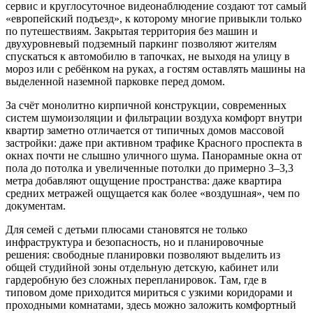
сервис и круглосуточное видеонаблюдение создают тот самый
«европейский подъезд», к которому многие привыкли только
по путешествиям. Закрытая территория без машин и
двухуровневый подземный паркинг позволяют жителям
спускаться к автомобилю в тапочках, не выходя на улицу в
мороз или с ребёнком на руках, а гостям оставлять машины на
выделенной наземной парковке перед домом.
За счёт монолитно кирпичной конструкции, современных
систем шумоизоляции и фильтрации воздуха комфорт внутри
квартир заметно отличается от типичных домов массовой
застройки: даже при активном трафике Красного проспекта в
окнах почти не слышно уличного шума. Панорамные окна от
пола до потолка и увеличенные потолки до примерно 3–3,3
метра добавляют ощущение пространства: даже квартира
средних метражей ощущается как более «воздушная», чем по
документам.
Для семей с детьми плюсами становятся не только
инфраструктура и безопасность, но и планировочные
решения: свободные планировки позволяют выделить из
общей студийной зоны отдельную детскую, кабинет или
гардеробную без сложных перепланировок. Там, где в
типовом доме приходится мириться с узкими коридорами и
проходными комнатами, здесь можно заложить комфортный