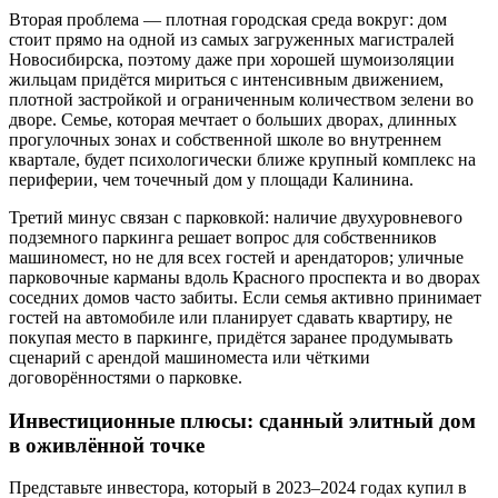
Вторая проблема — плотная городская среда вокруг: дом
стоит прямо на одной из самых загруженных магистралей
Новосибирска, поэтому даже при хорошей шумоизоляции
жильцам придётся мириться с интенсивным движением,
плотной застройкой и ограниченным количеством зелени во
дворе. Семье, которая мечтает о больших дворах, длинных
прогулочных зонах и собственной школе во внутреннем
квартале, будет психологически ближе крупный комплекс на
периферии, чем точечный дом у площади Калинина.
Третий минус связан с парковкой: наличие двухуровневого
подземного паркинга решает вопрос для собственников
машиномест, но не для всех гостей и арендаторов; уличные
парковочные карманы вдоль Красного проспекта и во дворах
соседних домов часто забиты. Если семья активно принимает
гостей на автомобиле или планирует сдавать квартиру, не
покупая место в паркинге, придётся заранее продумывать
сценарий с арендой машиноместа или чёткими
договорённостями о парковке.
Инвестиционные плюсы: сданный элитный дом
в оживлённой точке
Представьте инвестора, который в 2023–2024 годах купил в