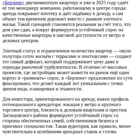
«Берлине»
двухкомнатную квартиру и уже в 2025 году сдаёт
её топ менеджеру компании, работающему в центре города:
аренда покрывает ипотеку и даёт надбавку к доходу, а сам
объект тем временем дорожает вместе с рынком элитного
жилья. Такой сценарий становится реальным за счёт того, что
дом уже сдан, а вокруг формируется устойчивый спрос на
качественные квартиры в шаговой доступности от метро и
деловых центров.
Элитный статус и ограниченное количество квартир — около
полутора сотен жильём с террасами и пентхаусами — создают
тот самый дефицит, который поддерживает цену даже в
периоды рыночной турбулентности. В отличие от массовых
проектов, где застройщик может вывести на рынок ещё один
корпус и «размазать» спрос, в «Берлине» предложение по сути
фиксировано, что делает каждый лот уникальным с точки
зрения вида, планировки и этажности.
Для инвестора, ориентированного на аренду, важен профиль
потенциального арендатора: локация у метро и крупного
торгового центра, близость к деловым кварталам и престиж
Заельцовского района формируют устойчивый спрос со
стороны обеспеченных семей, собственников бизнеса и
приезжих специалистов. Такая аудитория, как правило, менее
чувствительна к колебаниям арендных ставок и готова