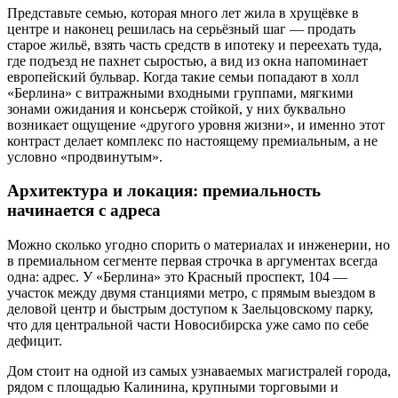
Представьте семью, которая много лет жила в хрущёвке в
центре и наконец решилась на серьёзный шаг — продать
старое жильё, взять часть средств в ипотеку и переехать туда,
где подъезд не пахнет сыростью, а вид из окна напоминает
европейский бульвар. Когда такие семьи попадают в холл
«Берлина» с витражными входными группами, мягкими
зонами ожидания и консьерж стойкой, у них буквально
возникает ощущение «другого уровня жизни», и именно этот
контраст делает комплекс по настоящему премиальным, а не
условно «продвинутым».
Архитектура и локация: премиальность
начинается с адреса
Можно сколько угодно спорить о материалах и инженерии, но
в премиальном сегменте первая строчка в аргументах всегда
одна: адрес. У «Берлина» это Красный проспект, 104 —
участок между двумя станциями метро, с прямым выездом в
деловой центр и быстрым доступом к Заельцовскому парку,
что для центральной части Новосибирска уже само по себе
дефицит.
Дом стоит на одной из самых узнаваемых магистралей города,
рядом с площадью Калинина, крупными торговыми и