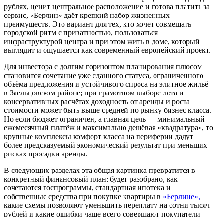
рублях, ценит центральное расположение и готова платить за
сервис, «Берлин» даёт крепкий набор жизненных
преимуществ. Это вариант для тех, кто хочет совмещать
городской ритм с приватностью, пользоваться
инфраструктурой центра и при этом жить в доме, который
выглядит и ощущается как современный европейский проект.
Для инвестора с долгим горизонтом планирования плюсом
становится сочетание уже сданного статуса, ограниченного
объёма предложения и устойчивого спроса на элитное жильё
в Заельцовском районе; при грамотном выборе лота и
консервативных расчётах доходность от аренды и роста
стоимости может быть выше средней по рынку бизнес класса.
Но если бюджет ограничен, а главная цель — минимальный
ежемесячный платёж и максимально дешёвая «квадратура», то
крупные комплексы комфорт класса на периферии дадут
более предсказуемый экономический результат при меньших
рисках просадки аренды.
В следующих разделах эта общая картинка превратится в
конкретный финансовый план: будет разобрано, как
сочетаются госпрограммы, стандартная ипотека и
собственные средства при покупке квартиры в
«Берлине»,
какие схемы позволяют уменьшить переплату на сотни тысяч
рублей и какие ошибки чаще всего совершают покупатели,