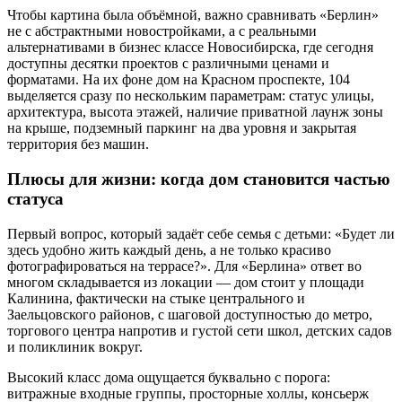
Чтобы картина была объёмной, важно сравнивать «Берлин»
не с абстрактными новостройками, а с реальными
альтернативами в бизнес классе Новосибирска, где сегодня
доступны десятки проектов с различными ценами и
форматами. На их фоне дом на Красном проспекте, 104
выделяется сразу по нескольким параметрам: статус улицы,
архитектура, высота этажей, наличие приватной лаунж зоны
на крыше, подземный паркинг на два уровня и закрытая
территория без машин.
Плюсы для жизни: когда дом становится частью
статуса
Первый вопрос, который задаёт себе семья с детьми: «Будет ли
здесь удобно жить каждый день, а не только красиво
фотографироваться на террасе?». Для «Берлина» ответ во
многом складывается из локации — дом стоит у площади
Калинина, фактически на стыке центрального и
Заельцовского районов, с шаговой доступностью до метро,
торгового центра напротив и густой сети школ, детских садов
и поликлиник вокруг.
Высокий класс дома ощущается буквально с порога:
витражные входные группы, просторные холлы, консьерж