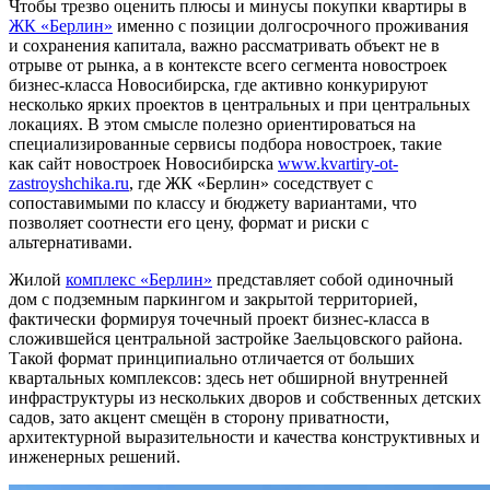
Чтобы трезво оценить плюсы и минусы покупки квартиры в
ЖК «Берлин»
именно с позиции долгосрочного проживания
и сохранения капитала, важно рассматривать объект не в
отрыве от рынка, а в контексте всего сегмента новостроек
бизнес-класса Новосибирска, где активно конкурируют
несколько ярких проектов в центральных и при центральных
локациях. В этом смысле полезно ориентироваться на
специализированные сервисы подбора новостроек, такие
как сайт новостроек Новосибирска
www.kvartiry-ot-
zastroyshchika.ru
, где ЖК «Берлин» соседствует с
сопоставимыми по классу и бюджету вариантами, что
позволяет соотнести его цену, формат и риски с
альтернативами.
Жилой
комплекс «Берлин»
представляет собой одиночный
дом с подземным паркингом и закрытой территорией,
фактически формируя точечный проект бизнес-класса в
сложившейся центральной застройке Заельцовского района.
Такой формат принципиально отличается от больших
квартальных комплексов: здесь нет обширной внутренней
инфраструктуры из нескольких дворов и собственных детских
садов, зато акцент смещён в сторону приватности,
архитектурной выразительности и качества конструктивных и
инженерных решений.