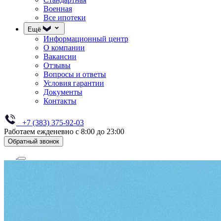
Военная
Все ипотеки
Ещё
Информационный центр
О компании
Вакансии
Отзывы
Вопросы и ответы
Условия гарантии
Документы
Контакты
+7 (383) 375-92-03
Работаем ежденевно с 8:00 до 23:00
Обратный звонок