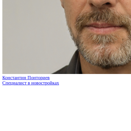
Константин Понториев
Специалист в новостройках