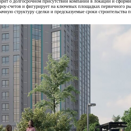
орит о долгосрочном присутствии компании в локации и сформ
скроу-счетов и фигурирует на ключевых площадках первичного р
озрачную структуру сделки и предсказуемые сроки строительств