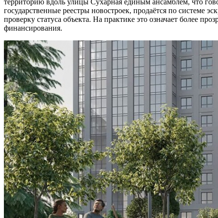
территорию вдоль улицы Сухарная единым ансамблем, что гов
государственные реестры новостроек, продаётся по системе э
проверку статуса объекта. На практике это означает более пр
финансирования.