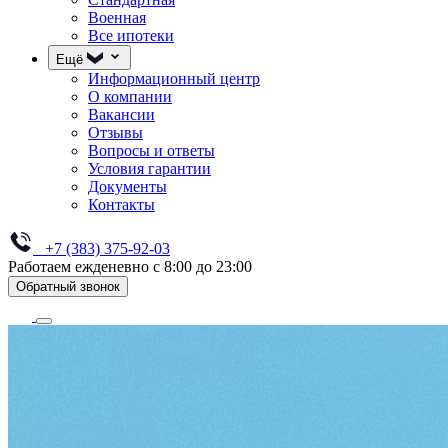
Военная
Все ипотеки
Ещё
Информационный центр
О компании
Вакансии
Отзывы
Вопросы и ответы
Условия гарантии
Документы
Контакты
+7 (383) 375-92-03
Работаем ежденевно с 8:00 до 23:00
Обратный звонок