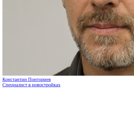
Константин Понториев
Специалист в новостройках