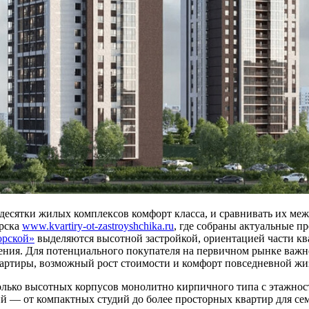
 десятки жилых комплексов комфорт класса, и сравнивать их ме
ирска
www.kvartiry-ot-zastroyshchika.ru
, где собраны актуальные 
орской»
выделяются высотной застройкой, ориентацией части ква
ния. Для потенциального покупателя на первичном рынке важно 
вартиры, возможный рост стоимости и комфорт повседневной жи
колько высотных корпусов монолитно кирпичного типа с этажнос
 — от компактных студий до более просторных квартир для сем