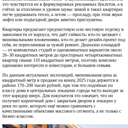
это чувствуется не в формулировках рекламных буклетов, а в
счётах за отопление и уровне шума: зимой в таких квартирах
легче удерживать тепло, а летом — прохладу, при этом звуки
лифта или подъездной двери заметно приглушены.
Квартиры предлагают предчистовую или чистовую отделку в
зависимости от корпуса, что даёт гибкость: кто-то заезжает с
минимальными вложениями, кто-то делает дизайн-проект под
себя, не переплачивая за чужой ремонт. Диапазон площадей
— от компактных студий и однокомнатных вариантов около
26–30 квадратных метров до просторных четырёхкомнатных
квартир свыше 110 квадратных метров, поэтому комплекс
одинаково интересен и инвесторам, и большим семьям.
По данным актуальных экспозиций, минимальная цена за
квадратный метр в продаже на конец 2025 года держится в
районе 170–200 тысяч рублей, при том что подобные по
классу дома в центральных локациях города часто выходят за
этот коридор вверх. Для покупателя это означает, что он
получает кирпичный дом с закрытым двором в локации у
реки по цене, которую ещё можно сравнивать с
качественными объектами массового сегмента, а не только с
бизнес-классом.