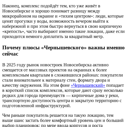
Наконец, комплекс подойдёт тем, кто уже живёт в
Новосибирске и хорошо понимает разницу между
микрорайоном на окраине и «тихим центром»: люди, которые
ценят прогулки у воды, возможность вечером выйти к
набережной и при этом быстро вернуться в свою кирпичную
«крепость», часто выбирают именно такие локации, даже если
приходится немного доплатить за квадратный метр.
Почему плюсы «Чернышевского» важны именно
сейчас
В 2025 году рынок новостроек Новосибирска активно
смещается от массовых проектов на окраинах к более
комплексным кварталам в сложившихся районах: покупатели
стали внимательнее к материалу стен, формату двора и
качеству окружения. На этом фоне
«Чернышевский»
попадает
в короткий список комплексов, которые дают сразу несколько
редких для города преимуществ — кирпичные дома у реки,
транспортную доступность центра и закрытую территорию с
подготовленной инфраструктурой.
Чем раньше покупатель решается на такую локацию, тем
выше шанс застать более комфортный уровень цен и больший
выбор планировок: по мере ввода корпусов и роста