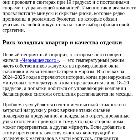
они проводят в свитерах при 19 градусах и с постоянными
спорами с управляющей компанией. Именно так в реальности
проявляются те минусы и скрытые риски, которые редко
прописаны в рекламных буклетах, но которые обязан
учитывать любой покупатель на этапе выбора финансовой
стратегии.
Риск холодных квартир и качества отделки
Первый неприятный сюрприз, о котором часто говорят
жители
«Чернышевского»
, — это температурный режим:
часть собственников жалуется на промерзающие окна,
сквозняки и едва тёплые батареи в морозы. В отзывах за
2024–2025 годы встречаются истории, когда при наружных
минусовых температурах в квартире держится лишь 18–20
градусов, а попытки добиться от управляющей компании
балансировки системы отопления растягиваются на месяцы.
Проблема усугубляется сочетанием высокой этажности и
ветровой нагрузки у реки: верхние этажи сильнее
подвержены продуванию, а неидеально отрегулированные
узлы отопления приводят к тому, что одна сторона дома
может перегреваться, а другая мёрзнуть. Если добавить к
этому претензии к качеству оконных конструкций и
отделочных материалов в части корпусов, становится