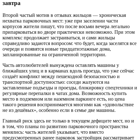
завтра
Второй частый мотив в отзывах жильцов — хроническая
нехватка парковочных мест: уже при заселении части
корпусов жители пишут, что после восьми вечера легально
припарковаться во дворе практически невозможно. При этом
комплекс продолжает застраиваться, и сами жильцы
справедливо задаются вопросом: что будет, когда заселятся все
очереди и появятся новые тридцатиэтажные дома,
запланированные на ограниченной территории.
Часть автолюбителей вынуждена оставлять машины у
ближайших улиц и в карманах вдоль проезда, что уже сейчас
создаёт конфликт между пешеходной безопасностью и
транспортной доступностью: соседи жалуются на
заставленные подъезды и проезды, блокировку спецтехники и
регулярные перепалки в чатах дома. Возможность купить
место в подземном или наземном паркинге есть, но цена
такого решения воспринимается многими как «удовольствие
не из дешёвых», особенно если в семье две машины.
Главный риск здесь не только в текущем дефиците мест, но и
в том, что планы по развитию парковочного пространства
менялись: часть жителей указывает, что вместо
предусмотренных ранее парковок застройщик рассматривает