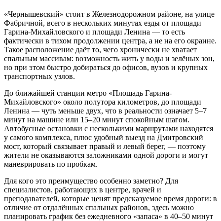
«Чернышевский» стоит в Железнодорожном районе, на улице
Фабричной, всего в нескольких минутах езды от площади
Гарина-Михайловского и площади Ленина — то есть
фактически в тихом продолжении центра, а не на его окраине.
Такое расположение даёт то, чего хронически не хватает
спальным массивам: возможность жить у воды и зелёных зон,
но при этом быстро добираться до офисов, вузов и крупных
транспортных узлов.
До ближайшей станции метро «Площадь Гарина-
Михайловского» около полутора километров, до площади
Ленина — чуть меньше двух, что в реальности означает 5–7
минут на машине или 15–20 минут спокойным шагом.
Автобусные остановки с несколькими маршрутами находятся
у самого комплекса, плюс удобный выезд на Дмитровский
мост, который связывает правый и левый берег, — поэтому
жители не оказываются заложниками одной дороги и могут
маневрировать по пробкам.
Для кого это преимущество особенно заметно? Для
специалистов, работающих в центре, врачей и
преподавателей, которые ценят предсказуемое время дороги: в
отличие от отдалённых спальных районов, здесь можно
планировать график без ежедневного «запаса» в 40–50 минут