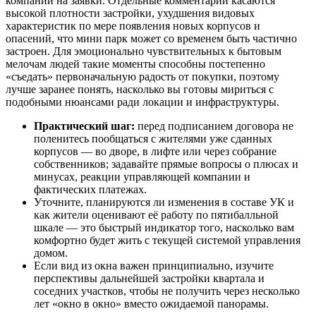
компании на заявки. Отдельные комментарии касаются
высокой плотности застройки, ухудшения видовых
характеристик по мере появления новых корпусов и
опасений, что мини парк может со временем быть частично
застроен. Для эмоционально чувствительных к бытовым
мелочам людей такие моменты способны постепенно
«съедать» первоначальную радость от покупки, поэтому
лучше заранее понять, насколько вы готовы мириться с
подобными нюансами ради локации и инфраструктуры.
Практический шаг:
перед подписанием договора не
поленитесь пообщаться с жителями уже сданных
корпусов — во дворе, в лифте или через собрание
собственников; задавайте прямые вопросы о плюсах и
минусах, реакции управляющей компании и
фактических платежах.
Уточните, планируются ли изменения в составе УК и
как жители оценивают её работу по пятибалльной
шкале — это быстрый индикатор того, насколько вам
комфортно будет жить с текущей системой управления
домом.
Если вид из окна важен принципиально, изучите
перспективы дальнейшей застройки квартала и
соседних участков, чтобы не получить через несколько
лет «окно в окно» вместо ожидаемой панорамы.