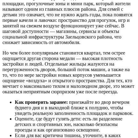
площадки, прогулочные зоны и мини парк, который жители
называют одним из главных плюсов района. Для семей с
детьми это означает, что не нужно ждать годы, пока появятся
первые качели и лавочки: пространство для прогулок, игр и
занятий на свежем воздухе функционирует уже сейчас. В
шаговой доступности — магазины, сервисы и объекты
социальной инфраструктуры Заельцовского района, что
снижает зависимость от автомобиля.
Но чем более популярным становится квартал, тем острее
ощущается другая сторона медали — высокая плотность
застройки и людей. Отдельные жильцы жалуются на
перегруженность дворов, большой поток машин, а также на
то, что по мере застройки новых корпусов уменьшается
ощущение «воздуха» и открытого пространства. Для тех, кто
мечтает о максимально тихом и малолюдном дворе, это может
оказаться неприятным сюрпризом уже после переезда.
Как проверить заранее:
приезжайте во двор вечером
буднего дня и в выходной ближе к полудню, чтобы
увидеть реальную заполненность площадок и парковок.
Оцените, где будут гулять дети: есть ли разделение
детских и спортивных зон, насколько безопасны
проезды и как организовано освещение.
Если для вас критична тишина, уточните, в каких