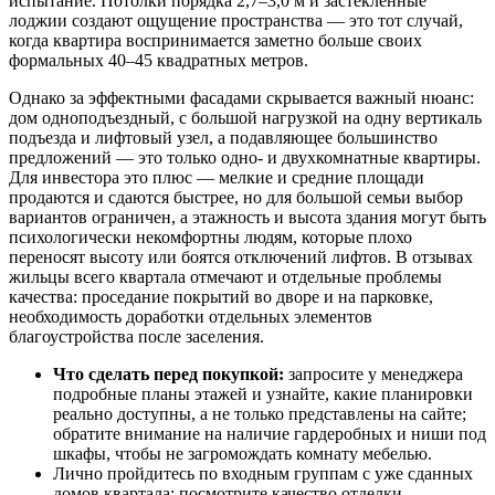
испытание. Потолки порядка 2,7–3,0 м и застеклённые
лоджии создают ощущение пространства — это тот случай,
когда квартира воспринимается заметно больше своих
формальных 40–45 квадратных метров.
Однако за эффектными фасадами скрывается важный нюанс:
дом одноподъездный, с большой нагрузкой на одну вертикаль
подъезда и лифтовый узел, а подавляющее большинство
предложений — это только одно- и двухкомнатные квартиры.
Для инвестора это плюс — мелкие и средние площади
продаются и сдаются быстрее, но для большой семьи выбор
вариантов ограничен, а этажность и высота здания могут быть
психологически некомфортны людям, которые плохо
переносят высоту или боятся отключений лифтов. В отзывах
жильцы всего квартала отмечают и отдельные проблемы
качества: проседание покрытий во дворе и на парковке,
необходимость доработки отдельных элементов
благоустройства после заселения.
Что сделать перед покупкой:
запросите у менеджера
подробные планы этажей и узнайте, какие планировки
реально доступны, а не только представлены на сайте;
обратите внимание на наличие гардеробных и ниши под
шкафы, чтобы не загромождать комнату мебелью.
Лично пройдитесь по входным группам с уже сданных
домов квартала: посмотрите качество отделки,