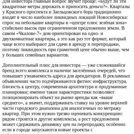
Для инвестора главный вопрос звучит проще: «Будут ли эти
квадратные метры дорожать и приносить деньги?». Кварталы
у Красного проспекта и Заельцовского бора традиционно
входят в число наиболее ликвидных локаций Новосибирска:
спрос на небольшие квартиры в «центре плюс зелёная зона»
стабильно высок при ограниченном предложении земли. В
самом «Чкалове-7» дом ориентирован на одно- и
двухкомнатные квартиры, а это как раз тот формат, который
чаще всего выбирают для сдачи в аренду и перепродажи,
поэтому ликвидность при грамотной цене обычно выше, чем
у больших семейных вариантов.
Дополнительный плюс для инвестора — уже сложившийся
бренд всего комплекса и наличие заселённых очередей, что
повышает узнаваемость адреса для арендаторов. В рекламных
объявлениях часто подчёркиваются фитнес инфраструктура,
близость к центру, современная архитектура и продуманные
планировки; именно такие характеристики позволяют
позиционировать объект на рынке аренды как «выше
среднего», а значит, поддерживать ставку на уровне верхней
части городского диапазона для аналогичных по метражу
квартир. При этом нужно трезво оценивать конкуренцию:
рядом строятся и другие комплексы, а рост предложения
может сдерживать динамику цен на перепродажу, особенно
если в городе запускаются новые проекты с