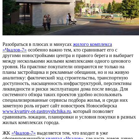
Разобраться в плюсах и минусах
жилого комплекса
«Чкалов-7»
особенно важно тем, кто сравнивает его с
другими новостройками центра и правого берега и выбирает
между несколькими жилыми комплексами одного ценового
уровня. На практике покупатели опираются не только на
планы застройщика и рекламные обещания, но и на живую
аналитику: фактический ход строительства, транспортную
доступность, насыщенность инфраструктурой, перспективы
ликвидности и риски эксплуатации дома после ввода. Для
системного обзора таких проектов удобно использовать
специализированные сервисы подбора жилья, и среди них
заметную роль играет сайт новостроек Новосибирска
www.kvartiry-ot-zastroyshchika.ru
, который позволяет
сравнивать локации, планировки и условия покупки в разных
жилых комплексах города.
ЖК
«Чкалов-7»
выделяется тем, что входит в уже
сформировавшийся
квартал «Чкалов»
, где часть домов давно