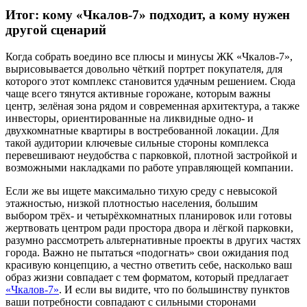
Итог: кому «Чкалов-7» подходит, а кому нужен
другой сценарий
Когда собрать воедино все плюсы и минусы ЖК «Чкалов-7»,
вырисовывается довольно чёткий портрет покупателя, для
которого этот комплекс становится удачным решением. Сюда
чаще всего тянутся активные горожане, которым важны
центр, зелёная зона рядом и современная архитектура, а также
инвесторы, ориентированные на ликвидные одно- и
двухкомнатные квартиры в востребованной локации. Для
такой аудитории ключевые сильные стороны комплекса
перевешивают неудобства с парковкой, плотной застройкой и
возможными накладками по работе управляющей компании.
Если же вы ищете максимально тихую среду с невысокой
этажностью, низкой плотностью населения, большим
выбором трёх- и четырёхкомнатных планировок или готовы
жертвовать центром ради простора двора и лёгкой парковки,
разумно рассмотреть альтернативные проекты в других частях
города. Важно не пытаться «подогнать» свои ожидания под
красивую концепцию, а честно ответить себе, насколько ваш
образ жизни совпадает с тем форматом, который предлагает
«Чкалов-7»
. И если вы видите, что по большинству пунктов
ваши потребности совпадают с сильными сторонами