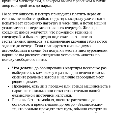
крупным магистралям, а вечером выйти с ребёнком в тихий
двор или пройтись до парка.
Но за эту близость к центру приходится платить нервами,
если вы не любите пробки: подъезд к кварталу уже сегодня
испытывает серьёзную нагрузку в часы пик, а поток машин
усиливается по мере заселения всех очередей. Жильцы
соседних домов жалуются, что пожарной технике и
спецслужбам бывает трудно подъехать из за плотно
заставленных проездов, а парковочные карманы забиваются
задолго до вечера. Если планируется жизнь с двумя
автомобилями в семье, без покупки места в многоуровневом
паркинге вы рискуете ежедневно устраивать «квест» по
поиску свободного пятна.
Что делать:
до бронирования квартиры несколько раз
выберитесь к комплексу в разные дни недели и часы,
оцените реальные заторы и наличие свободных мест
рядом с домом.
Проверьте, есть ли в продаже или аренде машиноместа в
паркинге и сколько они стоят относительно вашей
ежемесячной ипотечной нагрузки.
Если вы без автомобиля, оцените расстояние до
остановок и время пешком до метро «Заельцовская» —
те, кто реально проходят этот путь, обычно смотрят на