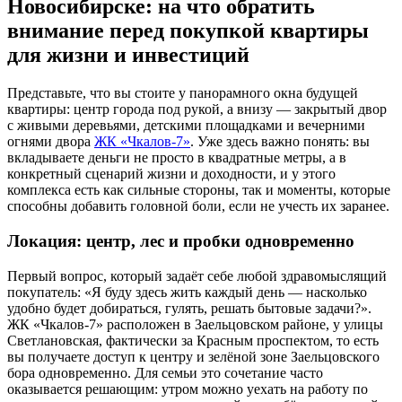
Новосибирске: на что обратить
внимание перед покупкой квартиры
для жизни и инвестиций
Представьте, что вы стоите у панорамного окна будущей
квартиры: центр города под рукой, а внизу — закрытый двор
с живыми деревьями, детскими площадками и вечерними
огнями двора
ЖК «Чкалов-7»
. Уже здесь важно понять: вы
вкладываете деньги не просто в квадратные метры, а в
конкретный сценарий жизни и доходности, и у этого
комплекса есть как сильные стороны, так и моменты, которые
способны добавить головной боли, если не учесть их заранее.
Локация: центр, лес и пробки одновременно
Первый вопрос, который задаёт себе любой здравомыслящий
покупатель: «Я буду здесь жить каждый день — насколько
удобно будет добираться, гулять, решать бытовые задачи?».
ЖК «Чкалов-7» расположен в Заельцовском районе, у улицы
Светлановская, фактически за Красным проспектом, то есть
вы получаете доступ к центру и зелёной зоне Заельцовского
бора одновременно. Для семьи это сочетание часто
оказывается решающим: утром можно уехать на работу по