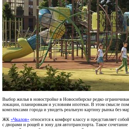
Выбор жилья в новостройке в Новосибирске редко ограничивае
локации, планировкам и условиям ипотеки. В этом смысле по
комплексами города и увидеть реальную картину рынка без ма
ЖК
«Чкалов»
относится к комфорт классу и представляет соб
с дворами и рощей и зону для автотранспорта. Такое сочетани