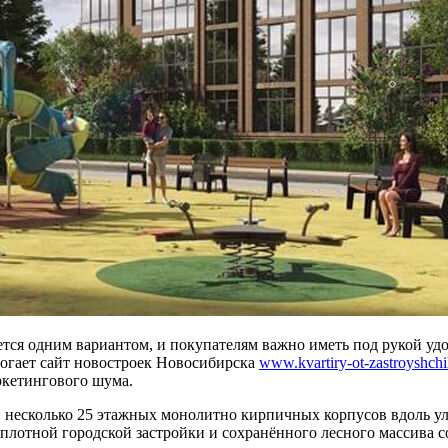
тся одним вариантом, и покупателям важно иметь под рукой удо
могает сайт новостроек Новосибирска
www.kvartiry-ot-zastroyshchi
ркетингового шума.
ой несколько 25 этажных монолитно кирпичных корпусов вдоль у
е плотной городской застройки и сохранённого лесного массива 