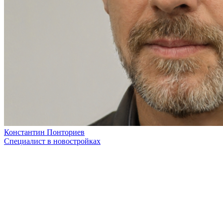
Константин Понториев
Специалист в новостройках