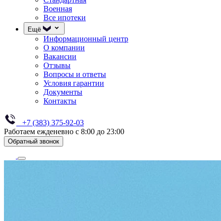
Военная
Все ипотеки
Ещё
Информационный центр
О компании
Вакансии
Отзывы
Вопросы и ответы
Условия гарантии
Документы
Контакты
+7 (383) 375-92-03
Работаем ежденевно с 8:00 до 23:00
Обратный звонок