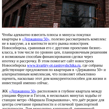
Чтобы адекватно взвесить плюсы и минусы покупки
квартиры в
«Державина 50»,
полезно рассматривать комплекс
не в вакууме, а в контексте всего рынка новостроек
Новосибирска, сравнивая его с другими проектами бизнес-
класса, в том числе по уровню цен, планировочным решениям
и возможным способам финансирования сделки через
ипотеку и рассрочку. В этом помогает сайт новостроек
Новосибирска
www.kvartiry-ot-zastroyshchika.ru
, где собраны
действующие предложения по квартирам в «Державина 50» и
альтернативным комплексам, что позволяет объективно
оценить, насколько этот дом конкурентоспособен для жизни и
инвестиций именно сейчас.
ЖК
«Державина 50»
расположен в глубине квартала между
улицами Фрунзе и Гоголя, в нескольких минутах ходьбы от
станции метро «Маршала Покрышкина», что даёт редкое для
центра сочетание приватности и отличной транспортной
доступности. Дом монолитно-кирпичный, переменной