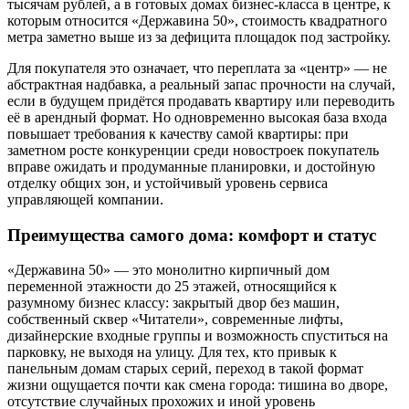
тысячам рублей, а в готовых домах бизнес-класса в центре, к
которым относится «Державина 50», стоимость квадратного
метра заметно выше из за дефицита площадок под застройку.
Для покупателя это означает, что переплата за «центр» — не
абстрактная надбавка, а реальный запас прочности на случай,
если в будущем придётся продавать квартиру или переводить
её в арендный формат. Но одновременно высокая база входа
повышает требования к качеству самой квартиры: при
заметном росте конкуренции среди новостроек покупатель
вправе ожидать и продуманные планировки, и достойную
отделку общих зон, и устойчивый уровень сервиса
управляющей компании.
Преимущества самого дома: комфорт и статус
«Державина 50» — это монолитно кирпичный дом
переменной этажности до 25 этажей, относящийся к
разумному бизнес классу: закрытый двор без машин,
собственный сквер «Читатели», современные лифты,
дизайнерские входные группы и возможность спуститься на
парковку, не выходя на улицу. Для тех, кто привык к
панельным домам старых серий, переход в такой формат
жизни ощущается почти как смена города: тишина во дворе,
отсутствие случайных прохожих и иной уровень