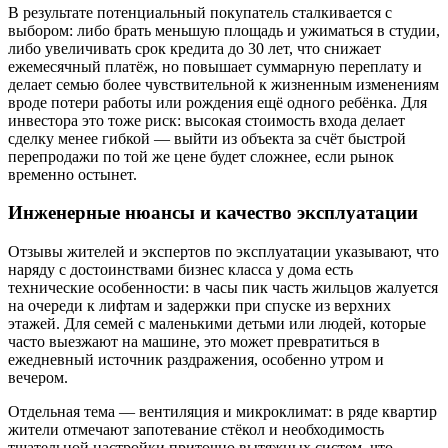
В результате потенциальный покупатель сталкивается с
выбором: либо брать меньшую площадь и ужиматься в студии,
либо увеличивать срок кредита до 30 лет, что снижает
ежемесячный платёж, но повышает суммарную переплату и
делает семью более чувствительной к жизненным изменениям
вроде потери работы или рождения ещё одного ребёнка. Для
инвестора это тоже риск: высокая стоимость входа делает
сделку менее гибкой — выйти из объекта за счёт быстрой
перепродажи по той же цене будет сложнее, если рынок
временно остынет.
Инженерные нюансы и качество эксплуатации
Отзывы жителей и экспертов по эксплуатации указывают, что
наряду с достоинствами бизнес класса у дома есть
технические особенности: в часы пик часть жильцов жалуется
на очереди к лифтам и задержки при спуске из верхних
этажей. Для семей с маленькими детьми или людей, которые
часто выезжают на машине, это может превратиться в
ежедневный источник раздражения, особенно утром и
вечером.
Отдельная тема — вентиляция и микроклимат: в ряде квартир
жители отмечают запотевание стёкол и необходимость
тщательной настройки приточно вытяжных систем, что