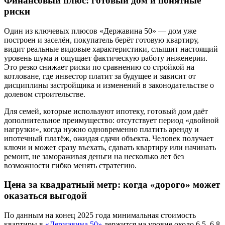
Финансовый плюс: готовый дом и понятные
риски
Один из ключевых плюсов «Державина 50» — дом уже
построен и заселён, покупатель берёт готовую квартиру,
видит реальные видовые характеристики, слышит настоящий
уровень шума и ощущает фактическую работу инженерии.
Это резко снижает риски по сравнению со стройкой на
котловане, где инвестор платит за будущее и зависит от
дисциплины застройщика и изменений в законодательстве о
долевом строительстве.
Для семей, которые используют ипотеку, готовый дом даёт
дополнительное преимущество: отсутствует период «двойной
нагрузки», когда нужно одновременно платить аренду и
ипотечный платёж, ожидая сдачи объекта. Человек получает
ключи и может сразу въехать, сдавать квартиру или начинать
ремонт, не замораживая деньги на несколько лет без
возможности гибко менять стратегию.
Цена за квадратный метр: когда «дорого» может
оказаться выгодой
По данным на конец 2025 года минимальная стоимость
квартиры в
«Державина 50»
держится на уровне около 6,5–6,8