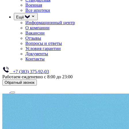
Военная
Все ипотеки
Ещё
Информационный центр
О компании
Вакансии
Отзывы
Вопросы и ответы
Условия гарантии
Документы
Контакты
+7 (383) 375-92-03
Работаем ежденевно с 8:00 до 23:00
Обратный звонок