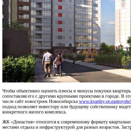
Чтобы объективно оценить плюсы и минусы покупки квартиры 
сопоставляя его с другими крупными проектами в городе. В э
числе сайт новостроек Новосибирска
www.kvartiry-ot-zastroyshc
подход позволяет инвестору или будущему собственнику видеть
конкретного жилого комплекса.
ЖК «Династия» относится к современному формату квартальной
местами отдыха и инфраструктурой для разных возрастов. Застр