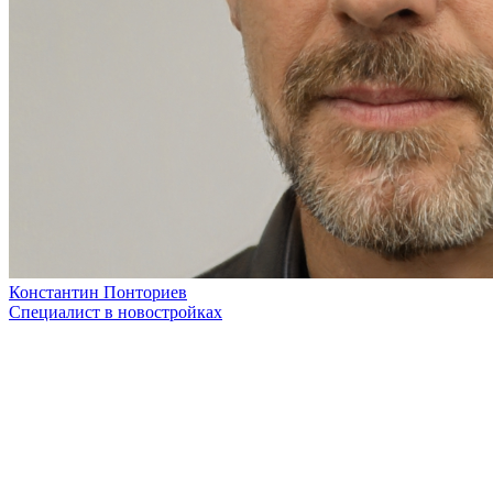
Константин Понториев
Специалист в новостройках