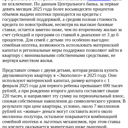
не исключение. По данным Центрального банка, за первые
девять месяцев 2025 года более восьмидесяти процентов
объемов выдачи ипотеки приходится на кредиты с
государственной поддержкой, а средняя полная стоимость
кредита по новостройкам, несмотря на высокие базовые
ставки, остается заметно ниже, чем по вторичному жилью за
счет субсидий и программ со ставкой в диапазоне от 3 до 6
процентов. Для семей с детьми это особенно выгодно:
семейная ипотека, возможность использовать материнский
капитал и региональные меры поддержки позволяют зайти в
квартиру с минимальными собственными средствами, не
жертвуя качеством жилья.
Представьте семью с двумя детьми, которая решила купить
двухкомнатную квартиру в «Экополисе» в 2025 году. Они
используют материнский капитал, размер которого с 1
февраля 2025 года для первого ребенка превышает 690 тысяч
рублей, а при рождении второго доплата составляет свыше
220 тысяч, и направляют эту сумму на первоначальный взнос,
снижая собственные накопления до символического уровня. В
результате при цене квартиры, условно, около 7 миллионов
рублей их «живые» деньги могут составить всего около
миллиона–полутора, остальное покрывается комбинацией
семейной ипотеки и льготных механизмов, при этом ставка
по кредиту оказывается значительно ниже рыночной.