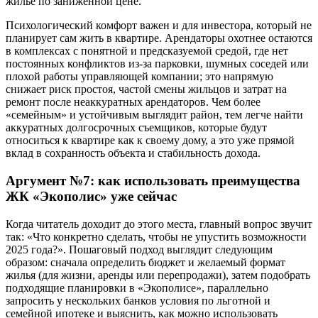
жилье по заниженной цене.
Психологический комфорт важен и для инвестора, который не
планирует сам жить в квартире. Арендаторы охотнее остаются
в комплексах с понятной и предсказуемой средой, где нет
постоянных конфликтов из-за парковки, шумных соседей или
плохой работы управляющей компании; это напрямую
снижает риск простоя, частой смены жильцов и затрат на
ремонт после неаккуратных арендаторов. Чем более
«семейным» и устойчивым выглядит район, тем легче найти
аккуратных долгосрочных съемщиков, которые будут
относиться к квартире как к своему дому, а это уже прямой
вклад в сохранность объекта и стабильность дохода.
Аргумент №7: как использовать преимущества
ЖК «Экополис» уже сейчас
Когда читатель доходит до этого места, главный вопрос звучит
так: «Что конкретно сделать, чтобы не упустить возможности
2025 года?». Пошаговый подход выглядит следующим
образом: сначала определить бюджет и желаемый формат
жилья (для жизни, аренды или перепродажи), затем подобрать
подходящие планировки в «Экополисе», параллельно
запросить у нескольких банков условия по льготной и
семейной ипотеке и выяснить, как можно использовать