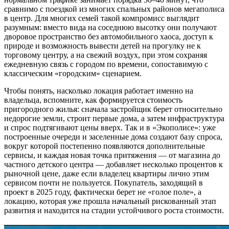
сравнимо с поездкой из многих спальных районов мегаполиса
в центр. Для многих семей такой компромисс выглядит
разумным: вместо вида на соседнюю высотку они получают
дворовое пространство без автомобильного хаоса, доступ к
природе и возможность вывести детей на прогулку не к
торговому центру, а на свежий воздух, при этом сохраняя
ежедневную связь с городом по времени, сопоставимую с
классическим «городским» сценарием.
Чтобы понять, насколько локация работает именно на
владельца, вспомните, как формируется стоимость
пригородного жилья: сначала застройщик берет относительно
недорогие земли, строит первые дома, а затем инфраструктура
и спрос подтягивают цены вверх. Так и в «Экополисе»: уже
построенные очереди и заселенные дома создают базу спроса,
вокруг которой постепенно появляются дополнительные
сервисы, и каждая новая точка притяжения — от магазина до
частного детского центра — добавляет несколько процентов к
рыночной цене, даже если владелец квартиры лично этим
сервисом почти не пользуется. Покупатель, заходящий в
проект в 2025 году, фактически берет не «голое поле», а
локацию, которая уже прошла начальный рискованный этап
развития и находится на стадии устойчивого роста стоимости.