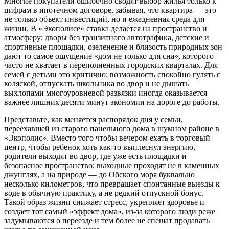
Многие покупатели ошибочно сводят выбор жилья только к
цифрам в ипотечном договоре, забывая, что квартира — это
не только объект инвестиций, но и ежедневная среда для
жизни. В «Экополисе» ставка делается на пространство и
атмосферу: дворы без транзитного автотрафика, детские и
спортивные площадки, озеленение и близость природных зон
дают то самое ощущение «дом не только для сна», которого
часто не хватает в переполненных городских кварталах. Для
семей с детьми это критично: возможность спокойно гулять с
коляской, отпускать школьника во двор и не дышать
выхлопами многоуровневой развязки иногда оказывается
важнее лишних десяти минут экономии на дороге до работы.
Представьте, как меняется распорядок дня у семьи,
переехавшей из старого панельного дома в шумном районе в
«Экополис». Вместо того чтобы вечером ехать в торговый
центр, чтобы ребенок хоть как-то выплеснул энергию,
родители выходят во двор, где уже есть площадки и
безопасное пространство; выходные проходят не в каменных
джунглях, а на природе — до Обского моря буквально
несколько километров, что превращает спонтанные выезды к
воде в обычную практику, а не редкий отпускной бонус.
Такой образ жизни снижает стресс, укрепляет здоровье и
создает тот самый «эффект дома», из-за которого люди реже
задумываются о переезде и тем более не спешат продавать