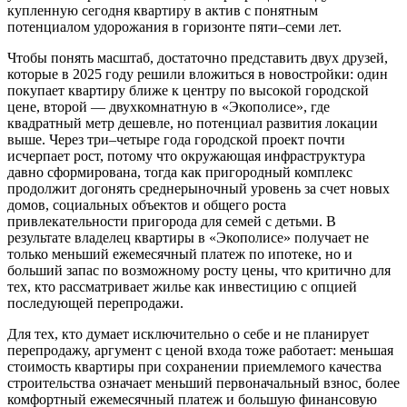
купленную сегодня квартиру в актив с понятным
потенциалом удорожания в горизонте пяти–семи лет.
Чтобы понять масштаб, достаточно представить двух друзей,
которые в 2025 году решили вложиться в новостройки: один
покупает квартиру ближе к центру по высокой городской
цене, второй — двухкомнатную в «Экополисе», где
квадратный метр дешевле, но потенциал развития локации
выше. Через три–четыре года городской проект почти
исчерпает рост, потому что окружающая инфраструктура
давно сформирована, тогда как пригородный комплекс
продолжит догонять среднерыночный уровень за счет новых
домов, социальных объектов и общего роста
привлекательности пригорода для семей с детьми. В
результате владелец квартиры в «Экополисе» получает не
только меньший ежемесячный платеж по ипотеке, но и
больший запас по возможному росту цены, что критично для
тех, кто рассматривает жилье как инвестицию с опцией
последующей перепродажи.
Для тех, кто думает исключительно о себе и не планирует
перепродажу, аргумент с ценой входа тоже работает: меньшая
стоимость квартиры при сохранении приемлемого качества
строительства означает меньший первоначальный взнос, более
комфортный ежемесячный платеж и большую финансовую