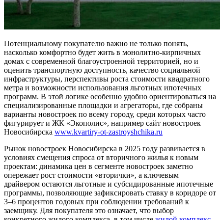
Потенциальному покупателю важно не только понять,
насколько комфортно будет жить в монолитно-кирпичных
домах с современной благоустроенной территорией, но и
оценить транспортную доступность, качество социальной
инфраструктуры, перспективы роста стоимости квадратного
метра и возможности использования льготных ипотечных
программ. В этой логике особенно удобно ориентироваться на
специализированные площадки и агрегаторы, где собраны
варианты новостроек по всему городу, среди которых часто
фигурирует и ЖК «Экополис», например сайт новостроек
Новосибирска
www.kvartiry-ot-zastroyshchika.ru
Рынок новостроек Новосибирска в 2025 году развивается в
условиях смещения спроса от вторичного жилья к новым
проектам: динамика цен в сегменте новостроек заметно
опережает рост стоимости «вторички», а ключевым
драйвером остаются льготные и субсидированные ипотечные
программы, позволяющие зафиксировать ставку в коридоре от
3–6 процентов годовых при соблюдении требований к
заемщику. Для покупателя это означает, что выбор
конкретного жилого комплекса, в том числе
жилой комплекс