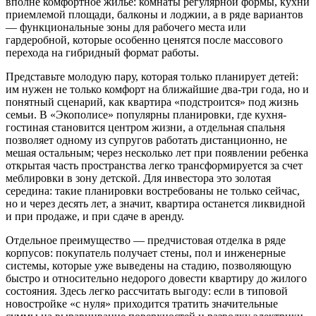
вполне комфортное жилье: комнаты регулярной формы, кухни
приемлемой площади, балконы и лоджии, а в ряде вариантов
— функциональные зоны для рабочего места или
гардеробной, которые особенно ценятся после массового
перехода на гибридный формат работы.
Представьте молодую пару, которая только планирует детей:
им нужен не только комфорт на ближайшие два-три года, но и
понятный сценарий, как квартира «подстроится» под жизнь
семьи. В «Экополисе» популярны планировки, где кухня-
гостиная становится центром жизни, а отдельная спальня
позволяет одному из супругов работать дистанционно, не
мешая остальным; через несколько лет при появлении ребенка
открытая часть пространства легко трансформируется за счет
меблировки в зону детской. Для инвестора это золотая
середина: такие планировки востребованы не только сейчас,
но и через десять лет, а значит, квартира останется ликвидной
и при продаже, и при сдаче в аренду.
Отдельное преимущество — предчистовая отделка в ряде
корпусов: покупатель получает стены, пол и инженерные
системы, которые уже выведены на стадию, позволяющую
быстро и относительно недорого довести квартиру до жилого
состояния. Здесь легко рассчитать выгоду: если в типовой
новостройке «с нуля» приходится тратить значительные