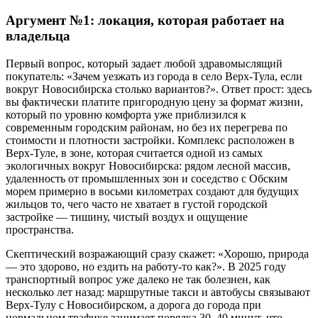
Аргумент №1: локация, которая работает на
владельца
Первый вопрос, который задает любой здравомыслящий
покупатель: «Зачем уезжать из города в село Верх-Тула, если
вокруг Новосибирска столько вариантов?». Ответ прост: здесь
вы фактически платите пригородную цену за формат жизни,
который по уровню комфорта уже приблизился к
современным городским районам, но без их перегрева по
стоимости и плотности застройки. Комплекс расположен в
Верх-Туле, в зоне, которая считается одной из самых
экологичных вокруг Новосибирска: рядом лесной массив,
удаленность от промышленных зон и соседство с Обским
морем примерно в восьми километрах создают для будущих
жильцов то, чего часто не хватает в густой городской
застройке — тишину, чистый воздух и ощущение
пространства.
Скептический возражающий сразу скажет: «Хорошо, природа
— это здорово, но ездить на работу-то как?». В 2025 году
транспортный вопрос уже далеко не так болезнен, как
несколько лет назад: маршрутные такси и автобусы связывают
Верх-Тулу с Новосибирском, а дорога до города при
нормальном трафике занимает порядка 30–40 минут, что