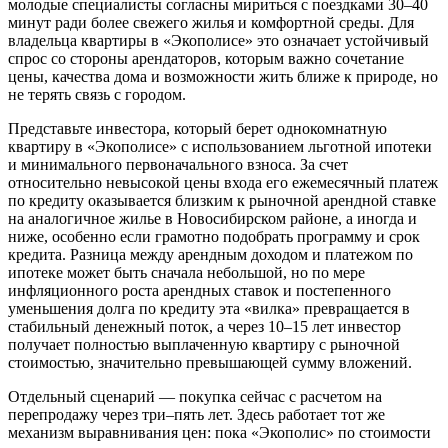
молодые специалисты согласны мириться с поездками 30–40
минут ради более свежего жилья и комфортной среды. Для
владельца квартиры в «Экополисе» это означает устойчивый
спрос со стороны арендаторов, которым важно сочетание
цены, качества дома и возможности жить ближе к природе, но
не терять связь с городом.
Представьте инвестора, который берет однокомнатную
квартиру в «Экополисе» с использованием льготной ипотеки
и минимального первоначального взноса. За счет
относительно невысокой цены входа его ежемесячный платеж
по кредиту оказывается близким к рыночной арендной ставке
на аналогичное жилье в Новосибирском районе, а иногда и
ниже, особенно если грамотно подобрать программу и срок
кредита. Разница между арендным доходом и платежом по
ипотеке может быть сначала небольшой, но по мере
инфляционного роста арендных ставок и постепенного
уменьшения долга по кредиту эта «вилка» превращается в
стабильный денежный поток, а через 10–15 лет инвестор
получает полностью выплаченную квартиру с рыночной
стоимостью, значительно превышающей сумму вложений.
Отдельный сценарий — покупка сейчас с расчетом на
перепродажу через три–пять лет. Здесь работает тот же
механизм выравнивания цен: пока «Экополис» по стоимости