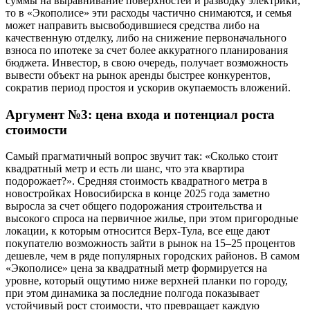
суммы на выравнивание поверхностей и разводку электрики,
то в «Экополисе» эти расходы частично снимаются, и семья
может направить высвободившиеся средства либо на
качественную отделку, либо на снижение первоначального
взноса по ипотеке за счет более аккуратного планирования
бюджета. Инвестор, в свою очередь, получает возможность
вывести объект на рынок аренды быстрее конкурентов,
сократив период простоя и ускорив окупаемость вложений.
Аргумент №3: цена входа и потенциал роста
стоимости
Самый прагматичный вопрос звучит так: «Сколько стоит
квадратный метр и есть ли шанс, что эта квартира
подорожает?». Средняя стоимость квадратного метра в
новостройках Новосибирска в конце 2025 года заметно
выросла за счет общего подорожания строительства и
высокого спроса на первичное жилье, при этом пригородные
локации, к которым относится Верх-Тула, все еще дают
покупателю возможность зайти в рынок на 15–25 процентов
дешевле, чем в ряде популярных городских районов. В самом
«Экополисе» цена за квадратный метр формируется на
уровне, который ощутимо ниже верхней планки по городу,
при этом динамика за последние полгода показывает
устойчивый рост стоимости, что превращает каждую