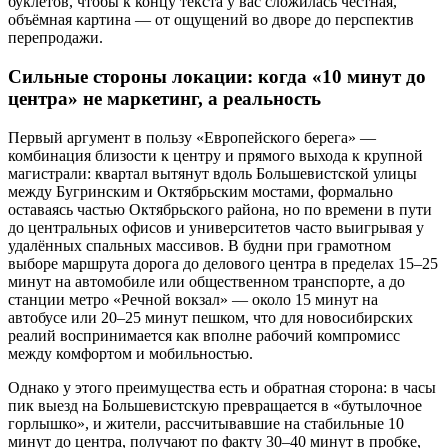
буклетов, чтобы к концу текста у вас сложилась честная,
объёмная картина — от ощущений во дворе до перспектив
перепродажи.
Сильные стороны локации: когда «10 минут до
центра» не маркетинг, а реальность
Первый аргумент в пользу «Европейского берега» —
комбинация близости к центру и прямого выхода к крупной
магистрали: квартал вытянут вдоль Большевистской улицы
между Бугринским и Октябрьским мостами, формально
оставаясь частью Октябрьского района, но по времени в пути
до центральных офисов и университетов часто выигрывая у
удалённых спальных массивов. В будни при грамотном
выборе маршрута дорога до делового центра в пределах 15–25
минут на автомобиле или общественном транспорте, а до
станции метро «Речной вокзал» — около 15 минут на
автобусе или 20–25 минут пешком, что для новосибирских
реалий воспринимается как вполне рабочий компромисс
между комфортом и мобильностью.
Однако у этого преимущества есть и обратная сторона: в часы
пик выезд на Большевистскую превращается в «бутылочное
горлышко», и жители, рассчитывавшие на стабильные 10
минут до центра, получают по факту 30–40 минут в пробке,