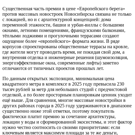
Существенная часть премии в цене «Европейского берега»
против массовых новостроек Новосибирска связана не только
с локацией, но и с архитектурной концепцией: дома
переменной этажности, башни и урбан-виллы с большими
окнами, летними помещениями, французскими балконами,
тёплыми лоджиями и прогулочными террасами создают
ощущение более «европейского» формата жизни. В ряде
корпусов спроектированы общественные террасы на кровле,
где жители могут проводить время, не покидая свой дом, а
внутренняя отделка и инженерные решения (шумоизоляция,
энергоэффективные окна, современные лифты) заметно
отличаются от типичных проектов прошлых лет.
По данным открытых экспозиции, минимальная цена
квадратного метра в комплексе в 2025 году превысила 230
тысяч рублей за метр для небольших студий с предчистовой
отделкой, а по более просторным планировкам ценник уходит
ещё выше. Для сравнения, многие массовые новостройки в
других районах города в 2025 году удерживаются в диапазоне
существенно ниже этой отметки, поэтому покупатель
фактически платит премию за сочетание архитектуры,
локации у воды и сформированной экосистемы, и этот фактор
нужно честно соотносить со своими приоритетами: если
ключевым является максимум площади за те же деньги,