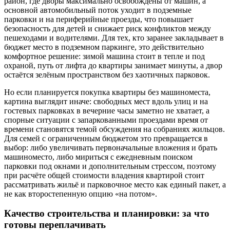
район, где дворы максимально освобождены от машин, а
основной автомобильный поток уходит в подземные
парковки и на периферийные проезды, что повышает
безопасность для детей и снижает риск конфликтов между
пешеходами и водителями. Для тех, кто заранее закладывает в
бюджет место в подземном паркинге, это действительно
комфортное решение: зимой машина стоит в тепле и под
охраной, путь от лифта до квартиры занимает минуты, а двор
остаётся зелёным пространством без хаотичных парковок.
Но если планируется покупка квартиры без машиноместа,
картина выглядит иначе: свободных мест вдоль улиц и на
гостевых парковках в вечерние часы заметно не хватает, а
спорные ситуации с запаркованными проездами время от
времени становятся темой обсуждения на собраниях жильцов.
Для семей с ограниченным бюджетом это превращается в
выбор: либо увеличивать первоначальные вложения и брать
машиноместо, либо мириться с ежедневным поиском
парковки под окнами и дополнительным стрессом, поэтому
при расчёте общей стоимости владения квартирой стоит
рассматривать жильё и парковочное место как единый пакет, а
не как второстепенную опцию «на потом».
Качество строительства и планировки: за что
готовы переплачивать