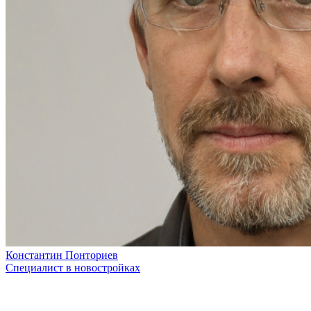
Константин Понториев
Специалист в новостройках