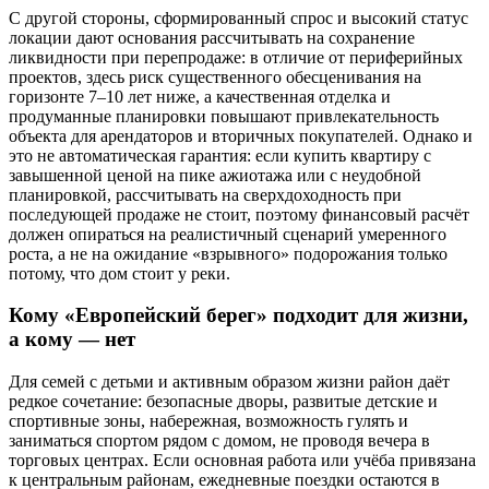
С другой стороны, сформированный спрос и высокий статус
локации дают основания рассчитывать на сохранение
ликвидности при перепродаже: в отличие от периферийных
проектов, здесь риск существенного обесценивания на
горизонте 7–10 лет ниже, а качественная отделка и
продуманные планировки повышают привлекательность
объекта для арендаторов и вторичных покупателей. Однако и
это не автоматическая гарантия: если купить квартиру с
завышенной ценой на пике ажиотажа или с неудобной
планировкой, рассчитывать на сверхдоходность при
последующей продаже не стоит, поэтому финансовый расчёт
должен опираться на реалистичный сценарий умеренного
роста, а не на ожидание «взрывного» подорожания только
потому, что дом стоит у реки.
Кому «Европейский берег» подходит для жизни,
а кому — нет
Для семей с детьми и активным образом жизни район даёт
редкое сочетание: безопасные дворы, развитые детские и
спортивные зоны, набережная, возможность гулять и
заниматься спортом рядом с домом, не проводя вечера в
торговых центрах. Если основная работа или учёба привязана
к центральным районам, ежедневные поездки остаются в