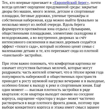
Тех, кто впервые приезжает в
«Европейский берег»,
почти
всегда цепляет ощущение продуманной среды: закрытые
дворы без машин, много зелени, детские и спортивные
площадки, беговые дорожки, уличные тренажёры и
собственная набережная, куда можно выйти буквально за
несколько минут из любой очереди. Вдоль берега
формируется протяжённая зона отдыха с бульварами,
общественными площадками, элементами скалодрома и
велодорожками, а во внутренних двориках за счёт
интенсивного озеленения и высоких деревьев создаётся
эффект «тихого сада», который особенно ценят семьи с
маленькими детьми и те, кто переезжает сюда из плотной
«панельной» застройки.
При этом важно понимать, что комфортная картинка не
означает отсутствия бытовых мелочей, которые могут
раздражать: часть жителей отмечает, что в тёплое время года
популярность набережной и общественных пространств
приводит к росту шумовой нагрузки вечерами и в выходные,
особенно ближе к выходу к реке и спортивным зонам. Ещё
один момент — высокая плотность застройки в ряде
кварталов: если квартира выходит окнами на соседние
корпуса, ощущение «простора у воды» может частично
раствориться в виде плотного фронта домов, поэтому при
выборе конкретного корпуса и этажа имеет смысл заранее