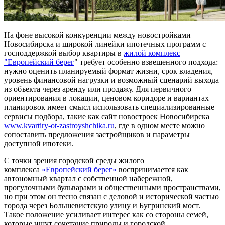
На фоне высокой конкуренции между новостройками
Новосибирска и широкой линейки ипотечных программ с
господдержкой выбор квартиры в
жилой комплекс
"Европейский берег
" требует особенно взвешенного подхода:
нужно оценить планируемый формат жизни, срок владения,
уровень финансовой нагрузки и возможный сценарий выхода
из объекта через аренду или продажу. Для первичного
ориентирования в локации, ценовом коридоре и вариантах
планировок имеет смысл использовать специализированные
сервисы подбора, такие как сайт новостроек Новосибирска
www.kvartiry-ot-zastroyshchika.ru
, где в одном месте можно
сопоставить предложения застройщиков и параметры
доступной ипотеки.
С точки зрения городской среды жилого
комплекса
«Европейский берег»
воспринимается как
автономный квартал с собственной набережной,
прогулочными бульварами и общественными пространствами,
но при этом он тесно связан с деловой и исторической частью
города через Большевистскую улицу и Бугринский мост.
Такое положение усиливает интерес как со стороны семей,
которые ищут сочетание природы и городской