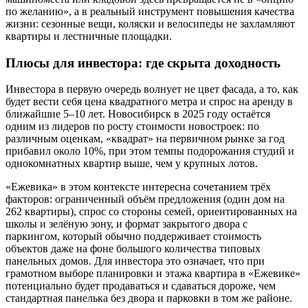
по желанию», а в реальный инструмент повышения качества
жизни: сезонные вещи, коляски и велосипеды не захламляют
квартиры и лестничные площадки.
Плюсы для инвестора: где скрыта доходность
Инвестора в первую очередь волнует не цвет фасада, а то, как
будет вести себя цена квадратного метра и спрос на аренду в
ближайшие 5–10 лет. Новосибирск в 2025 году остаётся
одним из лидеров по росту стоимости новостроек: по
различным оценкам, «квадрат» на первичном рынке за год
прибавил около 10%, при этом темпы подорожания студий и
однокомнатных квартир выше, чем у крупных лотов.
«Ежевика» в этом контексте интересна сочетанием трёх
факторов: ограниченный объём предложения (один дом на
262 квартиры), спрос со стороны семей, ориентированных на
школы и зелёную зону, и формат закрытого двора с
паркингом, который обычно поддерживает стоимость
объектов даже на фоне большого количества типовых
панельных домов. Для инвестора это означает, что при
грамотном выборе планировки и этажа квартира в «Ежевике»
потенциально будет продаваться и сдаваться дороже, чем
стандартная панелька без двора и парковки в том же районе.