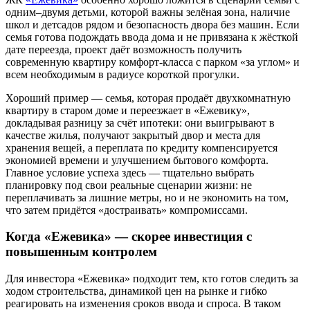
одним–двумя детьми, которой важны зелёная зона, наличие
школ и детсадов рядом и безопасность двора без машин. Если
семья готова подождать ввода дома и не привязана к жёсткой
дате переезда, проект даёт возможность получить
современную квартиру комфорт-класса с парком «за углом» и
всем необходимым в радиусе короткой прогулки.
Хороший пример — семья, которая продаёт двухкомнатную
квартиру в старом доме и переезжает в «Ежевику»,
докладывая разницу за счёт ипотеки: они выигрывают в
качестве жилья, получают закрытый двор и места для
хранения вещей, а переплата по кредиту компенсируется
экономией времени и улучшением бытового комфорта.
Главное условие успеха здесь — тщательно выбрать
планировку под свои реальные сценарии жизни: не
переплачивать за лишние метры, но и не экономить на том,
что затем придётся «достраивать» компромиссами.
Когда «Ежевика» — скорее инвестиция с
повышенным контролем
Для инвестора «Ежевика» подходит тем, кто готов следить за
ходом строительства, динамикой цен на рынке и гибко
реагировать на изменения сроков ввода и спроса. В таком