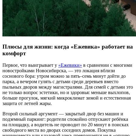
Плюсы для жизни: когда «Ежевика» работает на
комфорт
Первое, что выигрывает у
«Ежевики»
в сравнении с многими
новостройками Новосибирска, — это локация вблизи
соснового бора: утром можно за пять–семь минут дойти до
парка, а вечером гулять с детьми среди деревьев вместо
пыльных дворов между магистралями. Для семей с детьми это
не только вопрос эстетики, но и здоровья: меньше выхлопов,
больше прогулок, мягкий микроклимат зимой и естественная
защита от летней жары.
Второй сильный аргумент — закрытый двор без машин и
подземный паркинг: родители спокойно отпускают ребёнка
на площадку, а водитель не проводит по 20 минут в поисках
свободного места во дворах соседних домов. Покупка
машиноместа или кладовой здесь превращается не в «опцию