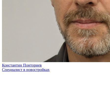
Константин Понториев
Специалист в новостройках