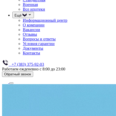
Военная
Все ипотеки
Ещё
Информационный центр
О компании
Вакансии
Отзывы
Вопросы и ответы
Условия гарантии
Документы
Контакты
+7 (383) 375-92-03
Работаем ежденевно с 8:00 до 23:00
Обратный звонок