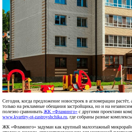
Сегодня, когда предложение новостроек в агломерации растёт,
только на рекламные обещания застройщика, но и на независи
полезно сравнивать
ЖК «Фламинго»
с другими проектами комф
www.kvartiry-ot-zastroyshchika.ru
, где собраны разные комплекс
ЖК «Фламинго» задуман как крупный малоэтажный микрорайон 