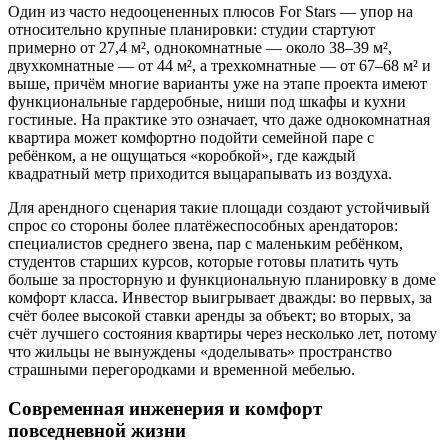
Один из часто недооцененных плюсов For Stars — упор на
относительно крупные планировки: студии стартуют
примерно от 27,4 м², однокомнатные — около 38–39 м²,
двухкомнатные — от 44 м², а трехкомнатные — от 67–68 м² и
выше, причём многие варианты уже на этапе проекта имеют
функциональные гардеробные, ниши под шкафы и кухни
гостиные. На практике это означает, что даже однокомнатная
квартира может комфортно подойти семейной паре с
ребёнком, а не ощущаться «коробкой», где каждый
квадратный метр приходится выцарапывать из воздуха.
Для арендного сценария такие площади создают устойчивый
спрос со стороны более платёжеспособных арендаторов:
специалистов среднего звена, пар с маленьким ребёнком,
студентов старших курсов, которые готовы платить чуть
больше за просторную и функциональную планировку в доме
комфорт класса. Инвестор выигрывает дважды: во первых, за
счёт более высокой ставки аренды за объект; во вторых, за
счёт лучшего состояния квартиры через несколько лет, потому
что жильцы не вынуждены «доделывать» пространство
страшными перегородками и временной мебелью.
Современная инженерия и комфорт
повседневной жизни