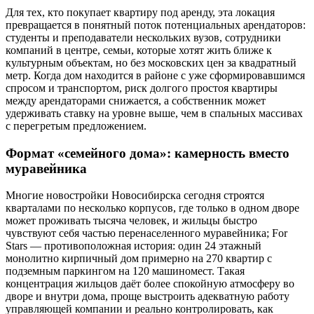
Для тех, кто покупает квартиру под аренду, эта локация
превращается в понятный поток потенциальных арендаторов:
студенты и преподаватели нескольких вузов, сотрудники
компаний в центре, семьи, которые хотят жить ближе к
культурным объектам, но без московских цен за квадратный
метр. Когда дом находится в районе с уже сформировавшимся
спросом и транспортом, риск долгого простоя квартиры
между арендаторами снижается, а собственник может
удерживать ставку на уровне выше, чем в спальных массивах
с перегретым предложением.
Формат «семейного дома»: камерность вместо
муравейника
Многие новостройки Новосибирска сегодня строятся
кварталами по несколько корпусов, где только в одном дворе
может проживать тысяча человек, и жильцы быстро
чувствуют себя частью перенаселенного муравейника; For
Stars — противоположная история: один 24 этажный
монолитно кирпичный дом примерно на 270 квартир с
подземным паркингом на 120 машиномест. Такая
концентрация жильцов даёт более спокойную атмосферу во
дворе и внутри дома, проще выстроить адекватную работу
управляющей компании и реально контролировать, как