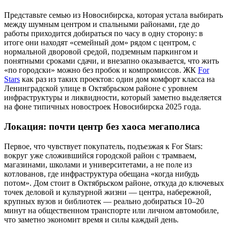
Представьте семью из Новосибирска, которая устала выбирать
между шумным центром и спальными районами, где до
работы приходится добираться по часу в одну сторону: в
итоге они находят «семейный дом» рядом с центром, с
нормальной дворовой средой, подземным паркингом и
понятными сроками сдачи, и внезапно оказывается, что жить
«по городски» можно без пробок и компромиссов. ЖК
For
Stars
как раз из таких проектов: один дом комфорт класса на
Ленинградской улице в Октябрьском районе с уровнем
инфраструктуры и ликвидности, который заметно выделяется
на фоне типичных новостроек Новосибирска 2025 года.
Локация: почти центр без хаоса мегаполиса
Первое, что чувствует покупатель, подъезжая к For Stars:
вокруг уже сложившийся городской район с трамваем,
магазинами, школами и университетами, а не поле из
котлованов, где инфраструктура обещана «когда нибудь
потом». Дом стоит в Октябрьском районе, откуда до ключевых
точек деловой и культурной жизни — центра, набережной,
крупных вузов и библиотек — реально добираться 10–20
минут на общественном транспорте или личном автомобиле,
что заметно экономит время и силы каждый день.