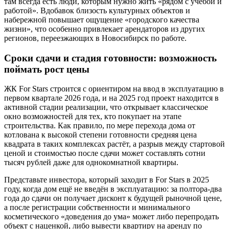
там всегда есть люди, которым нужно жить «рядом с учёбой и
работой». Вдобавок близость культурных объектов и
набережной повышает ощущение «городского качества
жизни», что особенно привлекает арендаторов из других
регионов, переезжающих в Новосибирск по работе.
Сроки сдачи и стадия готовности: возможность
поймать рост цены
ЖК For Stars строится с ориентиром на ввод в эксплуатацию в
первом квартале 2026 года, и на 2025 год проект находится в
активной стадии реализации, что открывает классическое
окно возможностей для тех, кто покупает на этапе
строительства. Как правило, по мере перехода дома от
котлована к высокой степени готовности средняя цена
квадрата в таких комплексах растёт, а разрыв между стартовой
ценой и стоимостью после сдачи может составлять сотни
тысяч рублей даже для однокомнатной квартиры.
Представьте инвестора, который заходит в For Stars в 2025
году, когда дом ещё не введён в эксплуатацию: за полтора-два
года до сдачи он получает дисконт к будущей рыночной цене,
а после регистрации собственности и минимального
косметического «доведения до ума» может либо перепродать
объект с наценкой, либо вывести квартиру на аренду по