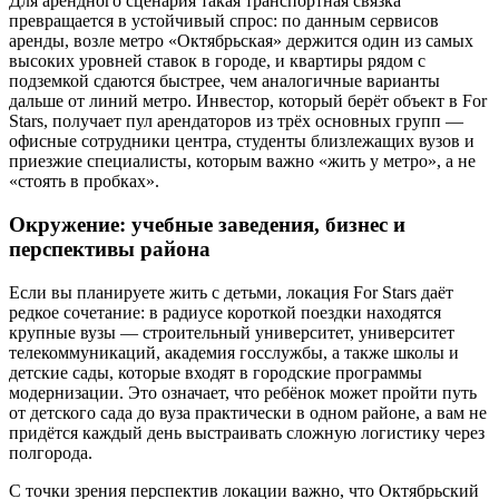
Для арендного сценария такая транспортная связка
превращается в устойчивый спрос: по данным сервисов
аренды, возле метро «Октябрьская» держится один из самых
высоких уровней ставок в городе, и квартиры рядом с
подземкой сдаются быстрее, чем аналогичные варианты
дальше от линий метро. Инвестор, который берёт объект в For
Stars, получает пул арендаторов из трёх основных групп —
офисные сотрудники центра, студенты близлежащих вузов и
приезжие специалисты, которым важно «жить у метро», а не
«стоять в пробках».
Окружение: учебные заведения, бизнес и
перспективы района
Если вы планируете жить с детьми, локация For Stars даёт
редкое сочетание: в радиусе короткой поездки находятся
крупные вузы — строительный университет, университет
телекоммуникаций, академия госслужбы, а также школы и
детские сады, которые входят в городские программы
модернизации. Это означает, что ребёнок может пройти путь
от детского сада до вуза практически в одном районе, а вам не
придётся каждый день выстраивать сложную логистику через
полгорода.
С точки зрения перспектив локации важно, что Октябрьский