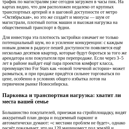
трафик по магистралям уже сегодня загружен в часы пик. На
картах видно, что дом расположен недалеко от крупных
транспортных артерий и в шаговой доступности от метро
«Октябрьская», но это же создаёт и минусы — шум от
магистрали, плотный поток машин и высокая нагрузка на
общественный транспорт в будни.
Для инвестора эта плотность застройки означает не только
потенциальный шум, но и усиление конкуренции: с каждым
новым домом в радиусе пешей доступности появляется ещё
несколько десятков квартир, которые будут бороться за того же
арендатора или покупателя при перепродаже. Если через 3–5
лет в районе выйдет ещё пара проектов комфорт класса,
преимущество For Stars как «новой точечной истории» может
размыться, и при продаже придётся сильнее торговаться по
цене, особенно в условиях общего избытка лотов на
первичном рынке Новосибирска.
Парковка и транспортная нагрузка: хватит ли
места вашей семье
Большинство покупателей, приезжая на стройплощадку, видят
аккуратный план двора и подземный паркинг и
автоматически думают: «с местами проблем не будет», однако
расчёт показывает, что на 120 машиномест под землёй и