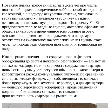
Повысьте планку требований: когда в доме четыре лифта,
подземный паркинг, современное лобби с зоной ожидания и
колясочной, а в подъезде аккуратная отделка, уже сложно
вернуться мыслью к панельной «вторичке» с узкими
лестницами и шатким мусоропроводом. По проекту For Stars
предполагает тёплые входные группы, авторское оформление
общественных зон и продуманное зонирование двора с
детскими и спортивными площадками, что напрямую
отражается на ежедневном качестве жизни: нет нужды ехать
через полгорода ради обычной прогулки или тренировки во
дворе.
Инженерные решения — от современного лифтового
оборудования до систем пожарной безопасности — влияют не
только на комфорт, но и на стоимость содержания квартиры:
новые сети и узлы учета ресурсов обычно снижают потери и
корректируют расход коммунальных платежей по сравнению
со старым жилым фондом. Для собственника это означает
более предсказуемые ежемесячные расходы, а для арендатора
— меньшую вероятность «сюрпризов» вроде отключения
воды или обветшавших стояков, что повышает
привлекательность квартиры на рынке найма.