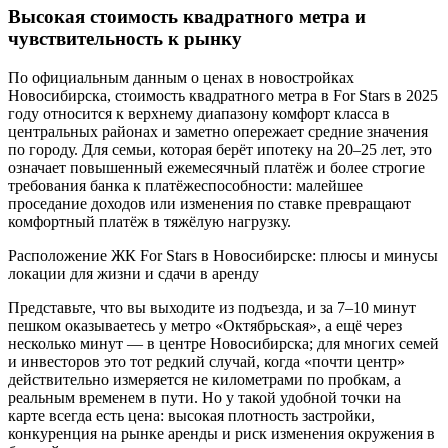
Высокая стоимость квадратного метра и
чувствительность к рынку
По официальным данным о ценах в новостройках
Новосибирска, стоимость квадратного метра в For Stars в 2025
году относится к верхнему диапазону комфорт класса в
центральных районах и заметно опережает средние значения
по городу. Для семьи, которая берёт ипотеку на 20–25 лет, это
означает повышенный ежемесячный платёж и более строгие
требования банка к платёжеспособности: малейшее
проседание доходов или изменения по ставке превращают
комфортный платёж в тяжёлую нагрузку.
Расположение ЖК For Stars в Новосибирске: плюсы и минусы
локации для жизни и сдачи в аренду
Представьте, что вы выходите из подъезда, и за 7–10 минут
пешком оказываетесь у метро «Октябрьская», а ещё через
несколько минут — в центре Новосибирска; для многих семей
и инвесторов это тот редкий случай, когда «почти центр»
действительно измеряется не километрами по пробкам, а
реальным временем в пути. Но у такой удобной точки на
карте всегда есть цена: высокая плотность застройки,
конкуренция на рынке аренды и риск изменения окружения в