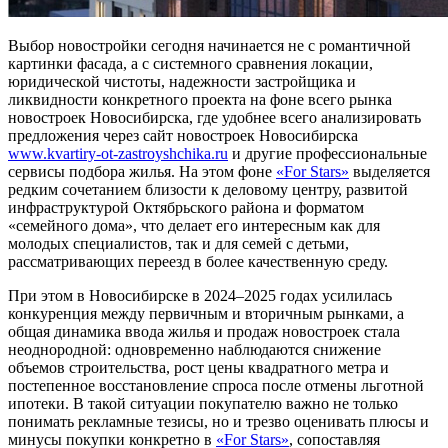
Выбор новостройки сегодня начинается не с романтичной
картинки фасада, а с системного сравнения локации,
юридической чистоты, надежности застройщика и
ликвидности конкретного проекта на фоне всего рынка
новостроек Новосибирска, где удобнее всего анализировать
предложения через сайт новостроек Новосибирска
www.kvartiry-ot-zastroyshchika.ru
и другие профессиональные
сервисы подбора жилья. На этом фоне
«For Stars»
выделяется
редким сочетанием близости к деловому центру, развитой
инфраструктурой Октябрьского района и форматом
«семейного дома», что делает его интересным как для
молодых специалистов, так и для семей с детьми,
рассматривающих переезд в более качественную среду.
При этом в Новосибирске в 2024–2025 годах усилилась
конкуренция между первичным и вторичным рынками, а
общая динамика ввода жилья и продаж новостроек стала
неоднородной: одновременно наблюдаются снижение
объемов строительства, рост цены квадратного метра и
постепенное восстановление спроса после отмены льготной
ипотеки. В такой ситуации покупателю важно не только
понимать рекламные тезисы, но и трезво оценивать плюсы и
минусы покупки конкретно в
«For Stars»
, сопоставляя