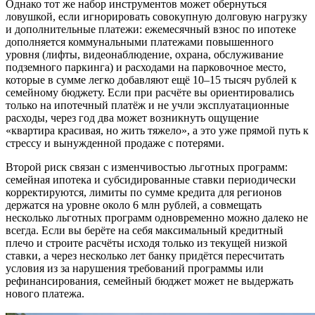
Однако тот же набор инструментов может обернуться
ловушкой, если игнорировать совокупную долговую нагрузку
и дополнительные платежи: ежемесячный взнос по ипотеке
дополняется коммунальными платежами повышенного
уровня (лифты, видеонаблюдение, охрана, обслуживание
подземного паркинга) и расходами на парковочное место,
которые в сумме легко добавляют ещё 10–15 тысяч рублей к
семейному бюджету. Если при расчёте вы ориентировались
только на ипотечный платёж и не учли эксплуатационные
расходы, через год два может возникнуть ощущение
«квартира красивая, но жить тяжело», а это уже прямой путь к
стрессу и вынужденной продаже с потерями.
Второй риск связан с изменчивостью льготных программ:
семейная ипотека и субсидированные ставки периодически
корректируются, лимиты по сумме кредита для регионов
держатся на уровне около 6 млн рублей, а совмещать
несколько льготных программ одновременно можно далеко не
всегда. Если вы берёте на себя максимальный кредитный
плечо и строите расчёты исходя только из текущей низкой
ставки, а через несколько лет банку придётся пересчитать
условия из за нарушения требований программы или
рефинансирования, семейный бюджет может не выдержать
нового платежа.