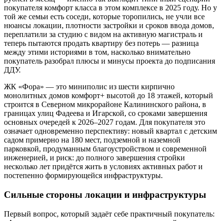
покупателя комфорт класса в этом комплексе в 2025 году. Но у
той же семьи есть соседи, которые торопились, не учли все
нюансы локации, плотности застройки и сроков ввода домов,
переплатили за студию с видом на активную магистраль и
теперь пытаются продать квартиру без потерь — разница
между этими историями в том, насколько внимательно
покупатель разобрал плюсы и минусы проекта до подписания
ДДУ.
ЖК «Фора» — это миниполис из шести кирпично
монолитных домов комфорт+ высотой до 18 этажей, который
строится в Северном микрорайоне Калининского района, в
границах улиц Фадеева и Игарской, со сроками завершения
основных очередей к 2026–2027 годам. Для покупателя это
означает одновременно перспективу: новый квартал с детским
садом примерно на 180 мест, подземной и наземной
парковкой, продуманным благоустройством и современной
инженерией, и риск: до полного завершения стройки
несколько лет придётся жить в условиях активных работ и
постепенно формирующейся инфраструктуры.
Сильные стороны локации и инфраструктуры
Первый вопрос, который задаёт себе практичный покупатель: