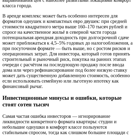
выравнивания цен с наиболее развитыми локациями комфорт
класса города.
В аренде комплекс может быть особенно интересен для
форматов однушек и компактных евро двушек: при средней
стоимости квадратного метра выше 160–170 тысяч рублей и
спросе на качественное жильё в северной части города
потенциальная арендная доходность при долгосрочной сдаче
может приближаться к 4,5–5% годовых до налогообложения, а
при посуточном формате — быть выше, но с ростом рисков и
операционных затрат. Для инвестора, который готов принять
строительный и рыночный риск, покупка на ранних этапах
очереди с расчётом на последующую продажу после ввода
дома или через рефинансирование под более низкую ставку
может дать существенную добавленную стоимость, особенно
если использовать семейную или льготную ипотеку как
финансовый рычаг.
Инвестиционные минусы и ошибки, которые
стоят сотен тысяч
Самая частая ошибка инвесторов — игнорирование
ликвидности конкретного формата квартиры: студии и
небольшие однушки в комфорт классе пользуются
стабильным спросом, тогда как слишком большие площади с