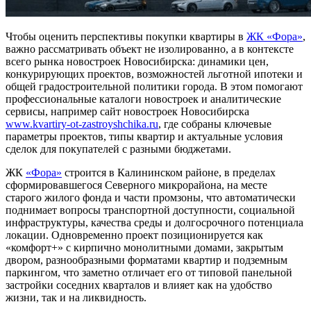
Чтобы оценить перспективы покупки квартиры в
ЖК «Фора»
,
важно рассматривать объект не изолированно, а в контексте
всего рынка новостроек Новосибирска: динамики цен,
конкурирующих проектов, возможностей льготной ипотеки и
общей градостроительной политики города. В этом помогают
профессиональные каталоги новостроек и аналитические
сервисы, например сайт новостроек Новосибирска
www.kvartiry-ot-zastroyshchika.ru
, где собраны ключевые
параметры проектов, типы квартир и актуальные условия
сделок для покупателей с разными бюджетами.
ЖК
«Фора»
строится в Калининском районе, в пределах
сформировавшегося Северного микрорайона, на месте
старого жилого фонда и части промзоны, что автоматически
поднимает вопросы транспортной доступности, социальной
инфраструктуры, качества среды и долгосрочного потенциала
локации. Одновременно проект позиционируется как
«комфорт+» с кирпично монолитными домами, закрытым
двором, разнообразными форматами квартир и подземным
паркингом, что заметно отличает его от типовой панельной
застройки соседних кварталов и влияет как на удобство
жизни, так и на ликвидность.