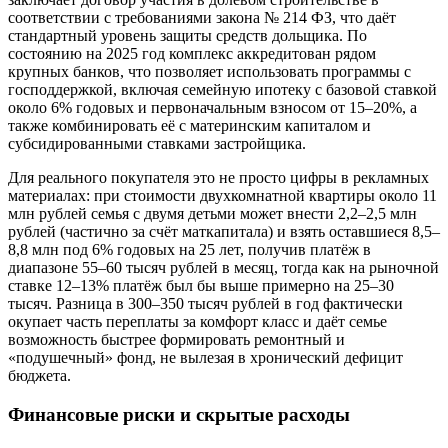
соответствии с требованиями закона № 214 ФЗ, что даёт
стандартный уровень защиты средств дольщика. По
состоянию на 2025 год комплекс аккредитован рядом
крупных банков, что позволяет использовать программы с
господдержкой, включая семейную ипотеку с базовой ставкой
около 6% годовых и первоначальным взносом от 15–20%, а
также комбинировать её с материнским капиталом и
субсидированными ставками застройщика.
Для реального покупателя это не просто цифры в рекламных
материалах: при стоимости двухкомнатной квартиры около 11
млн рублей семья с двумя детьми может внести 2,2–2,5 млн
рублей (частично за счёт маткапитала) и взять оставшиеся 8,5–
8,8 млн под 6% годовых на 25 лет, получив платёж в
диапазоне 55–60 тысяч рублей в месяц, тогда как на рыночной
ставке 12–13% платёж был бы выше примерно на 25–30
тысяч. Разница в 300–350 тысяч рублей в год фактически
окупает часть переплаты за комфорт класс и даёт семье
возможность быстрее формировать ремонтный и
«подушечный» фонд, не вылезая в хронический дефицит
бюджета.
Финансовые риски и скрытые расходы