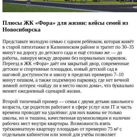
Плюсы ЖК «Фора» для жизни: кейсы семей из
Новосибирска
Представьте молодую семью с одним ребёнком, которая живёт
в старой пятиэтажке в Калининском районе и тратит по 30–35
минут на дорогу до детского сада и ещё столько же — до
работы, лавируя между дворами без нормальных парковок.
Переезд в ЖК «Фора» даёт им закрытый двор, современные
детские и спортивные площадки, новый детский сад в
шаговой доступности и школу в пределах примерно 7–10
минут пешком, а также подземную парковку, где нет вечной
зимней лотереи «найду ли я место около дома», что буквально
меняет ежедневный сценарий жизни.
Второй типичный пример — семья с двумя детьми школьного
возраста, где родители работают в сфере услуг или IT и часть
времени проводят на удалёнке: для них важны не только
школы, но и тишина, качественная шумоизоляция и наличие
рабочих мест внутри квартиры. Возможность взять
трёхкомнатную квартиру площадью от примерно 75 м² с
отдельным кабинетом или зоной для учёбы позволяет