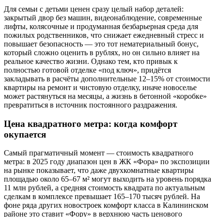
Для семьи с детьми ценен сразу целый набор деталей:
закрытый двор без машин, видеонаблюдение, современные
лифты, колясочные и продуманная безбарьерная среда для
пожилых родственников, что снижает ежедневный стресс и
повышает безопасность — это тот нематериальный бонус,
который сложно оценить в рублях, но он сильно влияет на
реальное качество жизни. Однако тем, кто привык к
полностью готовой отделке «под ключ», придётся
закладывать в расчёты дополнительные 12–15% от стоимости
квартиры на ремонт и чистовую отделку, иначе новоселье
может растянуться на месяцы, а жизнь в бетонной «коробке»
превратиться в источник постоянного раздражения.
Цена квадратного метра: когда комфорт
окупается
Самый прагматичный момент — стоимость квадратного
метра: в 2025 году диапазон цен в ЖК «Фора» по экспозиции
на рынке показывает, что даже двухкомнатные квартиры
площадью около 65–67 м² могут выходить на уровень порядка
11 млн рублей, а средняя стоимость квадрата по актуальным
сделкам в комплексе превышает 165–170 тысяч рублей. На
фоне ряда других новостроек комфорт класса в Калининском
районе это ставит «Фору» в верхнюю часть ценового