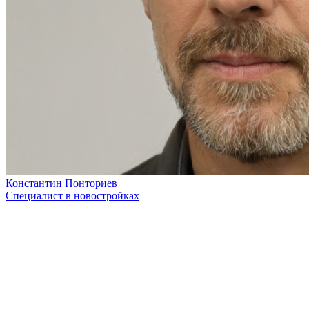
Константин Понториев
Специалист в новостройках