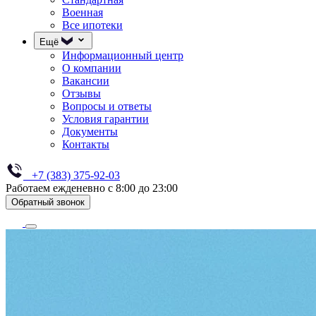
Военная
Все ипотеки
Ещё
Информационный центр
О компании
Вакансии
Отзывы
Вопросы и ответы
Условия гарантии
Документы
Контакты
+7 (383) 375-92-03
Работаем ежденевно с 8:00 до 23:00
Обратный звонок