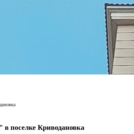
дановка
 в поселке Криводановка