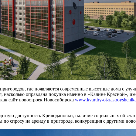
 пригородов, где появляются современные высотные дома с улу
 насколько оправдана покупка именно в «Калине Красной», имеет
 как сайт новостроек Новосибирска
www.kvartiry-ot-zastroyshchika
ртную доступность Криводановки, наличие социальных объектов
 по спросу на аренду в пригороде, конкуренция с другими нов