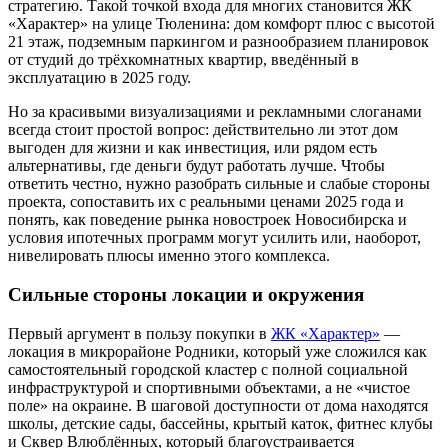
стратегию. Такой точкой входа для многих становится ЖК
«Характер» на улице Тюленина: дом комфорт плюс с высотой
21 этаж, подземным паркингом и разнообразием планировок
от студий до трёхкомнатных квартир, введённый в
эксплуатацию в 2025 году.
Но за красивыми визуализациями и рекламными слоганами
всегда стоит простой вопрос: действительно ли этот дом
выгоден для жизни и как инвестиция, или рядом есть
альтернативы, где деньги будут работать лучше. Чтобы
ответить честно, нужно разобрать сильные и слабые стороны
проекта, сопоставить их с реальными ценами 2025 года и
понять, как поведение рынка новостроек Новосибирска и
условия ипотечных программ могут усилить или, наоборот,
нивелировать плюсы именно этого комплекса.
Сильные стороны локации и окружения
Первый аргумент в пользу покупки в
ЖК «Характер»
—
локация в микрорайоне Родники, который уже сложился как
самостоятельный городской кластер с полной социальной
инфраструктурой и спортивными объектами, а не «чистое
поле» на окраине. В шаговой доступности от дома находятся
школы, детские сады, бассейны, крытый каток, фитнес клубы
и Сквер Влюблённых, который благоустраивается