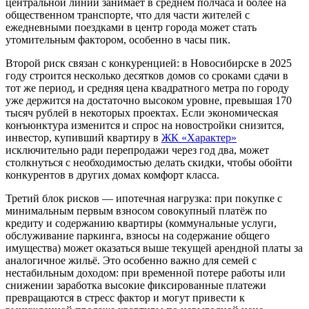
центральной линии занимает в среднем полчаса и более на
общественном транспорте, что для части жителей с
ежедневными поездками в центр города может стать
утомительным фактором, особенно в часы пик.
Второй риск связан с конкуренцией: в Новосибирске в 2025
году строится несколько десятков домов со сроками сдачи в
тот же период, и средняя цена квадратного метра по городу
уже держится на достаточно высоком уровне, превышая 170
тысяч рублей в некоторых проектах. Если экономическая
конъюнктура изменится и спрос на новостройки снизится,
инвестор, купивший квартиру в
ЖК «Характер»
исключительно ради перепродажи через год два, может
столкнуться с необходимостью делать скидки, чтобы обойти
конкурентов в других домах комфорт класса.
Третий блок рисков — ипотечная нагрузка: при покупке с
минимальным первым взносом совокупный платёж по
кредиту и содержанию квартиры (коммунальные услуги,
обслуживание паркинга, взносы на содержание общего
имущества) может оказаться выше текущей арендной платы за
аналогичное жильё. Это особенно важно для семей с
нестабильным доходом: при временной потере работы или
снижении заработка высокие фиксированные платежи
превращаются в стресс фактор и могут привести к