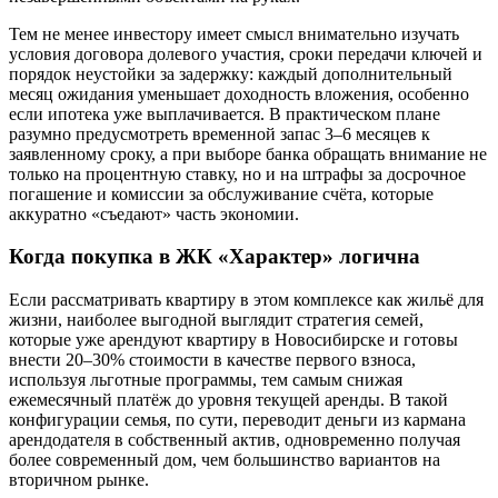
Тем не менее инвестору имеет смысл внимательно изучать
условия договора долевого участия, сроки передачи ключей и
порядок неустойки за задержку: каждый дополнительный
месяц ожидания уменьшает доходность вложения, особенно
если ипотека уже выплачивается. В практическом плане
разумно предусмотреть временной запас 3–6 месяцев к
заявленному сроку, а при выборе банка обращать внимание не
только на процентную ставку, но и на штрафы за досрочное
погашение и комиссии за обслуживание счёта, которые
аккуратно «съедают» часть экономии.
Когда покупка в ЖК «Характер» логична
Если рассматривать квартиру в этом комплексе как жильё для
жизни, наиболее выгодной выглядит стратегия семей,
которые уже арендуют квартиру в Новосибирске и готовы
внести 20–30% стоимости в качестве первого взноса,
используя льготные программы, тем самым снижая
ежемесячный платёж до уровня текущей аренды. В такой
конфигурации семья, по сути, переводит деньги из кармана
арендодателя в собственный актив, одновременно получая
более современный дом, чем большинство вариантов на
вторичном рынке.