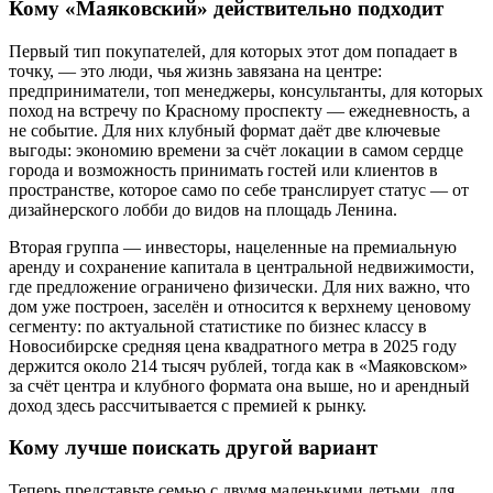
Кому «Маяковский» действительно подходит
Первый тип покупателей, для которых этот дом попадает в
точку, — это люди, чья жизнь завязана на центре:
предприниматели, топ менеджеры, консультанты, для которых
поход на встречу по Красному проспекту — ежедневность, а
не событие. Для них клубный формат даёт две ключевые
выгоды: экономию времени за счёт локации в самом сердце
города и возможность принимать гостей или клиентов в
пространстве, которое само по себе транслирует статус — от
дизайнерского лобби до видов на площадь Ленина.
Вторая группа — инвесторы, нацеленные на премиальную
аренду и сохранение капитала в центральной недвижимости,
где предложение ограничено физически. Для них важно, что
дом уже построен, заселён и относится к верхнему ценовому
сегменту: по актуальной статистике по бизнес классу в
Новосибирске средняя цена квадратного метра в 2025 году
держится около 214 тысяч рублей, тогда как в «Маяковском»
за счёт центра и клубного формата она выше, но и арендный
доход здесь рассчитывается с премией к рынку.
Кому лучше поискать другой вариант
Теперь представьте семью с двумя маленькими детьми, для