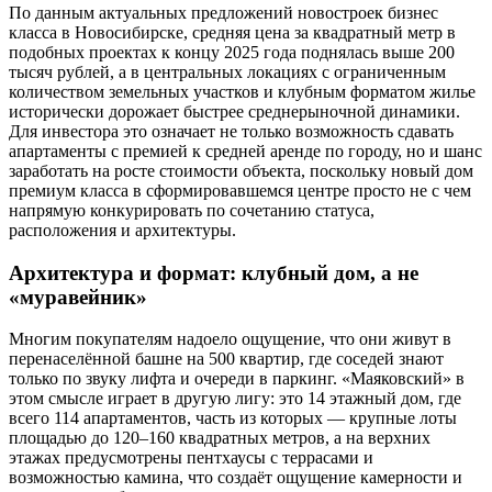
По данным актуальных предложений новостроек бизнес
класса в Новосибирске, средняя цена за квадратный метр в
подобных проектах к концу 2025 года поднялась выше 200
тысяч рублей, а в центральных локациях с ограниченным
количеством земельных участков и клубным форматом жилье
исторически дорожает быстрее среднерыночной динамики.
Для инвестора это означает не только возможность сдавать
апартаменты с премией к средней аренде по городу, но и шанс
заработать на росте стоимости объекта, поскольку новый дом
премиум класса в сформировавшемся центре просто не с чем
напрямую конкурировать по сочетанию статуса,
расположения и архитектуры.
Архитектура и формат: клубный дом, а не
«муравейник»
Многим покупателям надоело ощущение, что они живут в
перенаселённой башне на 500 квартир, где соседей знают
только по звуку лифта и очереди в паркинг. «Маяковский» в
этом смысле играет в другую лигу: это 14 этажный дом, где
всего 114 апартаментов, часть из которых — крупные лоты
площадью до 120–160 квадратных метров, а на верхних
этажах предусмотрены пентхаусы с террасами и
возможностью камина, что создаёт ощущение камерности и