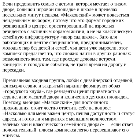
Если представить семью с детьми, которая мечтает о тихом
дворе, большой игровой площадке и школе в пределах
нескольких минут пешком, «Маяковский» может показаться
неидеальным выбором, потому что это формат городских
резиденций в центре, ориентированный на взрослых
резидентов с активным образом жизни, а не на классическую
семейную инфраструктуру «двор сад школа». Зато для
работающих в центре специалистов, предпринимателей,
молодых пар без детей и семей, чьи дети уже выросли, этот
комплекс предлагает то, что сложно найти в других районах:
возможность жить там, где проходят деловые встречи,
концерты и городские события, не тратя время на дорогу и
пересадки.
Премиальная входная группа, лобби с дизайнерской отделкой,
консьерж сервис и закрытый паркинг формируют образ
«городского клуба», где резиденты ценят приватность и
сервис, а не масштаб двора и количество детских площадок.
Поэтому, выбирая «Маяковский» для постоянного
проживания, стоит честно ответить себе на вопрос:
«Насколько для меня важен центр, пешая доступность и статус
адреса, и готов ли я мириться с меньшим количеством
зелёных зон и классического семейного двора?» — если ответ
положительный, плюсы комплекса легко перевешивают его
минусы.