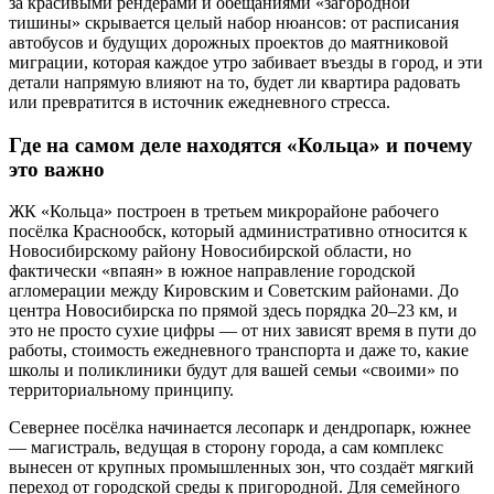
за красивыми рендерами и обещаниями «загородной
тишины» скрывается целый набор нюансов: от расписания
автобусов и будущих дорожных проектов до маятниковой
миграции, которая каждое утро забивает въезды в город, и эти
детали напрямую влияют на то, будет ли квартира радовать
или превратится в источник ежедневного стресса.
Где на самом деле находятся «Кольца» и почему
это важно
ЖК «Кольца» построен в третьем микрорайоне рабочего
посёлка Краснообск, который административно относится к
Новосибирскому району Новосибирской области, но
фактически «впаян» в южное направление городской
агломерации между Кировским и Советским районами. До
центра Новосибирска по прямой здесь порядка 20–23 км, и
это не просто сухие цифры — от них зависят время в пути до
работы, стоимость ежедневного транспорта и даже то, какие
школы и поликлиники будут для вашей семьи «своими» по
территориальному принципу.
Севернее посёлка начинается лесопарк и дендропарк, южнее
— магистраль, ведущая в сторону города, а сам комплекс
вынесен от крупных промышленных зон, что создаёт мягкий
переход от городской среды к пригородной. Для семейного