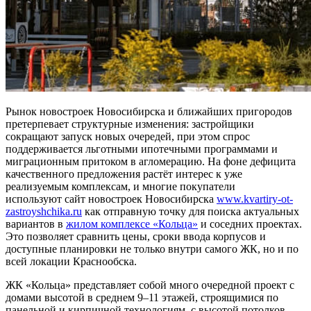
Рынок новостроек Новосибирска и ближайших пригородов
претерпевает структурные изменения: застройщики
сокращают запуск новых очередей, при этом спрос
поддерживается льготными ипотечными программами и
миграционным притоком в агломерацию. На фоне дефицита
качественного предложения растёт интерес к уже
реализуемым комплексам, и многие покупатели
используют сайт новостроек Новосибирска
www.kvartiry-ot-
zastroyshchika.ru
как отправную точку для поиска актуальных
вариантов в
жилом комплексе «Кольца»
и соседних проектах.
Это позволяет сравнить цены, сроки ввода корпусов и
доступные планировки не только внутри самого ЖК, но и по
всей локации Краснообска.
ЖК «Кольца» представляет собой много очередной проект с
домами высотой в среднем 9–11 этажей, строящимися по
панельной и кирпичной технологиям, с высотой потолков