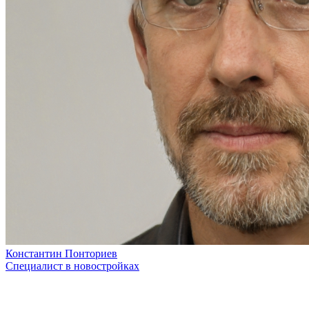
Константин Понториев
Специалист в новостройках