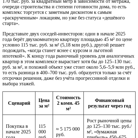
170 тыс. руб. за квадратный метр в зависимости от метража,
очереди строительства и степени готовности дома, то есть
комплекс торгуется с заметным дисконтом к самым
«раскрученным» локациям, но уже без статуса «дешёвого
старта».
Представьте двух соседей-инвесторов: один в начале 2025
года берёт двухкомнатную квартиру площадью 45 м² по цене
условно 115 тыс. руб. за м² (5,18 млн руб.), другой решает
подождать, «когда станет яснее с курсом и льготной
ипотекой». К концу года рыночный уровень для аналогичных
квартир в этом комплексе вырастает хотя бы до 125–130 тыс.
руб. за м², и похожий объект уже стоит около 5,6–5,9 млн руб.,
то есть разница в 400–700 тыс. руб. образуется только за счёт
отсрочки решения, даже без учёта прогрессивной отделки и
выбора этажей.
Стоимость
Цена
Финансовый
Сценарий
2 комн. 45
за м²
результат через год
м²
Рост рыночной цены
Покупка в
115
до 125–130 тыс. руб./
≈ 5 175 000
начале 2025
000
м², «бумажная
руб.
года
руб.
прибыль» 450–675