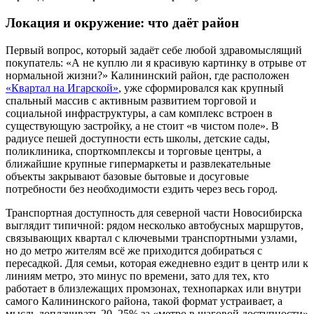
Локация и окружение: что даёт район
Первый вопрос, который задаёт себе любой здравомыслящий
покупатель: «А не куплю ли я красивую картинку в отрыве от
нормальной жизни?» Калининский район, где расположен
«Квартал на Игарской»
, уже сформировался как крупный
спальный массив с активным развитием торговой и
социальной инфраструктуры, а сам комплекс встроен в
существующую застройку, а не стоит «в чистом поле». В
радиусе пешей доступности есть школы, детские сады,
поликлиника, спорткомплексы и торговые центры, а
ближайшие крупные гипермаркеты и развлекательные
объекты закрывают базовые бытовые и досуговые
потребности без необходимости ездить через весь город.
Транспортная доступность для северной части Новосибирска
выглядит типичной: рядом несколько автобусных маршрутов,
связывающих квартал с ключевыми транспортными узлами,
но до метро жителям всё же приходится добираться с
пересадкой. Для семьи, которая ежедневно ездит в центр или к
линиям метро, это минус по времени, зато для тех, кто
работает в близлежащих промзонах, технопарках или внутри
самого Калининского района, такой формат устраивает, а
мысль доплачивать 20–25% за «метро в шаговой доступности»