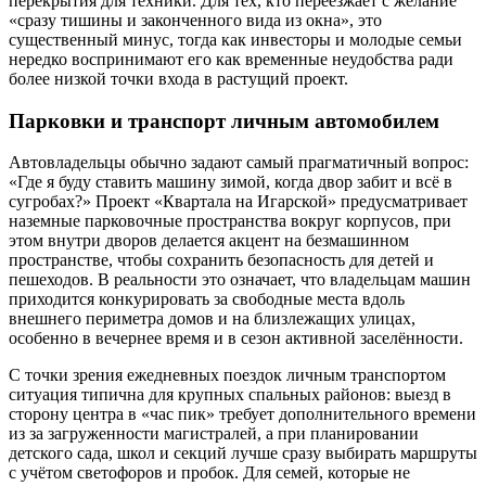
перекрытия для техники. Для тех, кто переезжает с желание
«сразу тишины и законченного вида из окна», это
существенный минус, тогда как инвесторы и молодые семьи
нередко воспринимают его как временные неудобства ради
более низкой точки входа в растущий проект.
Парковки и транспорт личным автомобилем
Автовладельцы обычно задают самый прагматичный вопрос:
«Где я буду ставить машину зимой, когда двор забит и всё в
сугробах?» Проект «Квартала на Игарской» предусматривает
наземные парковочные пространства вокруг корпусов, при
этом внутри дворов делается акцент на безмашинном
пространстве, чтобы сохранить безопасность для детей и
пешеходов. В реальности это означает, что владельцам машин
приходится конкурировать за свободные места вдоль
внешнего периметра домов и на близлежащих улицах,
особенно в вечернее время и в сезон активной заселённости.
С точки зрения ежедневных поездок личным транспортом
ситуация типична для крупных спальных районов: выезд в
сторону центра в «час пик» требует дополнительного времени
из за загруженности магистралей, а при планировании
детского сада, школ и секций лучше сразу выбирать маршруты
с учётом светофоров и пробок. Для семей, которые не