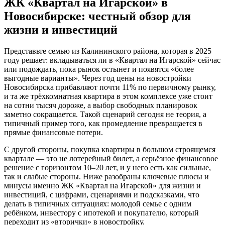
ЖК «Квартал на Игарской» в
Новосибирске: честный обзор для
жизни и инвестиций
Представьте семью из Калининского района, которая в 2025
году решает: вкладываться ли в «Квартал на Игарской» сейчас
или подождать, пока рынок остынет и появятся «более
выгодные варианты». Через год цены на новостройки
Новосибирска прибавляют почти 11% по первичному рынку,
и та же трёхкомнатная квартира в этом комплексе уже стоит
на сотни тысяч дороже, а выбор свободных планировок
заметно сокращается. Такой сценарий сегодня не теория, а
типичный пример того, как промедление превращается в
прямые финансовые потери.
С другой стороны, покупка квартиры в большом строящемся
квартале — это не лотерейный билет, а серьёзное финансовое
решение с горизонтом 10–20 лет, и у него есть как сильные,
так и слабые стороны. Ниже разобраны ключевые плюсы и
минусы именно ЖК «Квартал на Игарской» для жизни и
инвестиций, с цифрами, сценариями и подсказками, что
делать в типичных ситуациях: молодой семье с одним
ребёнком, инвестору с ипотекой и покупателю, который
переходит из «вторички» в новостройку.