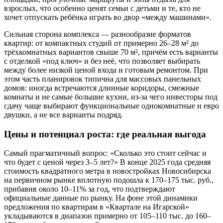
взрослых, что особенно ценят семьи с детьми и те, кто не
хочет отпускать ребёнка играть во двор «между машинами».
Сильная сторона комплекса — разнообразие форматов
квартир: от компактных студий от примерно 26–28 м² до
трёхкомнатных вариантов свыше 70 м², причём есть варианты
с отделкой «под ключ» и без неё, что позволяет выбирать
между более низкой ценой входа и готовым ремонтом. При
этом часть планировок типична для массовых панельных
домов: иногда встречаются длинные коридоры, смежные
комнаты и не самые большие кухни, из-за чего инвесторы под
сдачу чаще выбирают функциональные однокомнатные и евро
двушки, а не все варианты подряд.
Цены и потенциал роста: где реальная выгода
Самый прагматичный вопрос: «Сколько это стоит сейчас и
что будет с ценой через 3–5 лет?» В конце 2025 года средняя
стоимость квадратного метра в новостройках Новосибирска
на первичном рынке вплотную подошла к 170–175 тыс. руб.,
прибавив около 10–11% за год, что подтверждают
официальные данные по рынку. На фоне этой динамики
предложения по квартирам в «Квартале на Игарской»
укладываются в диапазон примерно от 105–110 тыс. до 160–