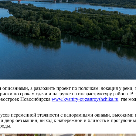
описаниями, а разложить проект по полочкам: локация у реки, т
 риски по срокам сдачи и нагрузке на инфраструктуру района. В
новостроек Новосибирска
www.kvartiry-ot-zastroyshchika.ru
, где м
пусов переменной этажности с панорамными окнами, высокими п
ий двор без машин, выход к набережной и близость к прогулоч
ироды.