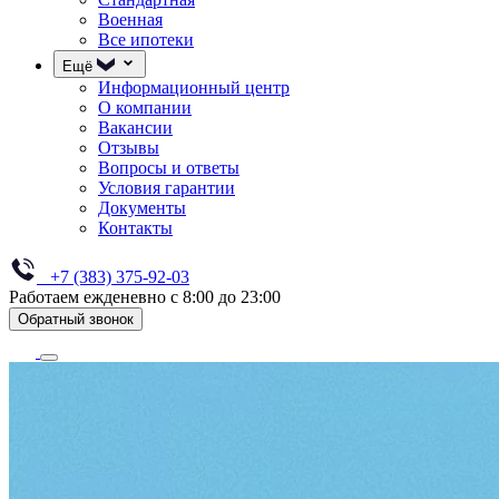
Военная
Все ипотеки
Ещё
Информационный центр
О компании
Вакансии
Отзывы
Вопросы и ответы
Условия гарантии
Документы
Контакты
+7 (383) 375-92-03
Работаем ежденевно с 8:00 до 23:00
Обратный звонок