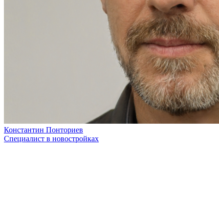
Константин Понториев
Специалист в новостройках