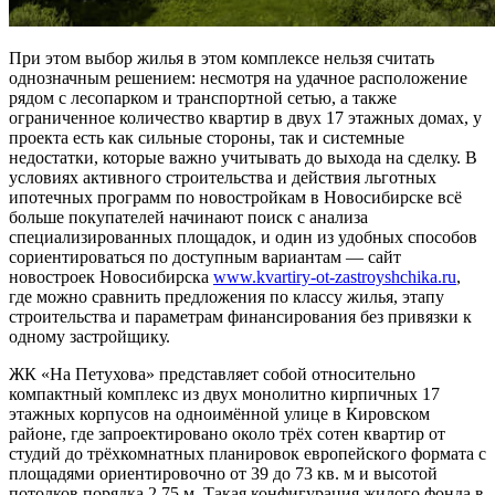
При этом выбор жилья в этом комплексе нельзя считать
однозначным решением: несмотря на удачное расположение
рядом с лесопарком и транспортной сетью, а также
ограниченное количество квартир в двух 17 этажных домах, у
проекта есть как сильные стороны, так и системные
недостатки, которые важно учитывать до выхода на сделку. В
условиях активного строительства и действия льготных
ипотечных программ по новостройкам в Новосибирске всё
больше покупателей начинают поиск с анализа
специализированных площадок, и один из удобных способов
сориентироваться по доступным вариантам — сайт
новостроек Новосибирска
www.kvartiry-ot-zastroyshchika.ru
,
где можно сравнить предложения по классу жилья, этапу
строительства и параметрам финансирования без привязки к
одному застройщику.
ЖК «На Петухова» представляет собой относительно
компактный комплекс из двух монолитно кирпичных 17
этажных корпусов на одноимённой улице в Кировском
районе, где запроектировано около трёх сотен квартир от
студий до трёхкомнатных планировок европейского формата с
площадями ориентировочно от 39 до 73 кв. м и высотой
потолков порядка 2,75 м. Такая конфигурация жилого фонда в