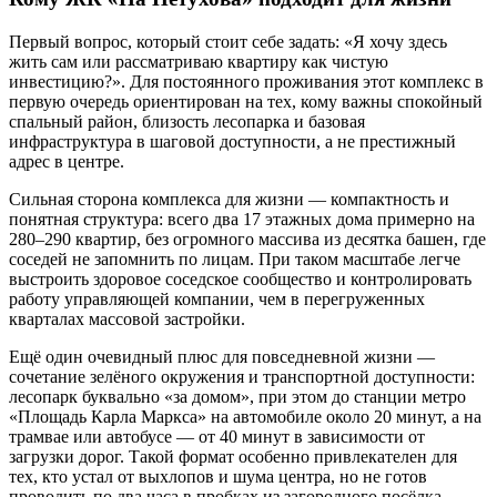
Первый вопрос, который стоит себе задать: «Я хочу здесь
жить сам или рассматриваю квартиру как чистую
инвестицию?». Для постоянного проживания этот комплекс в
первую очередь ориентирован на тех, кому важны спокойный
спальный район, близость лесопарка и базовая
инфраструктура в шаговой доступности, а не престижный
адрес в центре.
Сильная сторона комплекса для жизни — компактность и
понятная структура: всего два 17 этажных дома примерно на
280–290 квартир, без огромного массива из десятка башен, где
соседей не запомнить по лицам. При таком масштабе легче
выстроить здоровое соседское сообщество и контролировать
работу управляющей компании, чем в перегруженных
кварталах массовой застройки.
Ещё один очевидный плюс для повседневной жизни —
сочетание зелёного окружения и транспортной доступности:
лесопарк буквально «за домом», при этом до станции метро
«Площадь Карла Маркса» на автомобиле около 20 минут, а на
трамвае или автобусе — от 40 минут в зависимости от
загрузки дорог. Такой формат особенно привлекателен для
тех, кто устал от выхлопов и шума центра, но не готов
проводить по два часа в пробках из загородного посёлка.