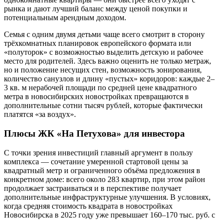
рынка и дают лучший баланс между ценой покупки и
потенциальным арендным доходом.
Семья с одним двумя детьми чаще всего смотрит в сторону
трёхкомнатных планировок европейского формата или
«полуторок» с возможностью выделить детскую и рабочее
место для родителей. Здесь важно оценить не только метраж,
но и положение несущих стен, возможность зонирования,
количество санузлов и длину «пустых» коридоров: каждые 2–
3 кв. м нерабочей площади по средней цене квадратного
метра в новосибирских новостройках превращаются в
дополнительные сотни тысяч рублей, которые фактически
платятся «за воздух».
Плюсы ЖК «На Петухова» для инвестора
С точки зрения инвестиций главный аргумент в пользу
комплекса — сочетание умеренной стартовой цены за
квадратный метр и ограниченного объёма предложения в
конкретном доме: всего около 283 квартир, при этом район
продолжает застраиваться и в перспективе получает
дополнительные инфраструктурные улучшения. В условиях,
когда средняя стоимость квадрата в новостройках
Новосибирска в 2025 году уже превышает 160–170 тыс. руб. с