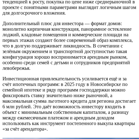
тенденцией к росту, покупка по цене ниже среднерыночной в
проекте с понятными параметрами выглядит логичным шагом
для долгосрочного вложения.
Дополнительный плюс для инвестора — формат домов:
монолитно кирпичная конструкция, панорамное остекление
лоджий, кладовые помещения и коммерческие площади на
первых этажах создают более современный образ комплекса,
что в долгую поддерживает ликвидность. В сочетании с
зелёным окружением и транспортной доступностью такая
конфигурация хорошо воспринимается арендным рынком,
особенно среди семей с детьми и сотрудников предприятий
левобережья.
Инвестиционная привлекательность усиливается ещё и за
счёт ипотечных программ: в 2025 году в Новосибирске по
семейной ипотеке и ряду программ господдержки можно
фиксировать ставку значительно ниже рыночной, а
максимальная сумма льготного кредита для региона достигает
6 млн рублей. Это даёт возможность инвестору входить в
объект с минимальным собственным капиталом, а разницу
между ежемесячным платежом и арендным доходом
использовать как инструмент постепенного выкупа квартиры
«за счёт арендатора».