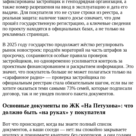
зафиксированы застройщик и генподрядная организация, а
также номер разрешения на ввод в эксплуатацию и дата его
выдачи. Для покупателя это не сухие строки из реестра, а
реальная защита: наличие такого досье означает, что дом
прошёл государственную регистрацию, а ключевые сведения
по проекту находятся в официальных базах, а не только на
рекламных страницах.
В 2025 году государство продолжает жёстко регулировать
рынок новостроек: продлён мораторий на часть штрафов за
просрочку, сохраняются особые правила проверок
застройщиков, но одновременно усиливается контроль за
проектным финансированием и раскрытием информации. Это
значит, что покупатель больше не может полагаться только на
«сарафанное радио» — проверка застройщика по
официальным реестрам стала обязательным шагом, если вы не
хотите оказаться теми самыми 73% семей, которые подписали
договор, так и не увидев полного пакета документов.
Основные документы по ЖК «На Петухова»: что
должно быть «на руках» у покупателя
Вот что происходит, когда вы знаете полный список
документов, а ваши соседи — нет: вы спокойно закрываете
ипотеку и принимаете квартиру без сюрпризов, а они годами