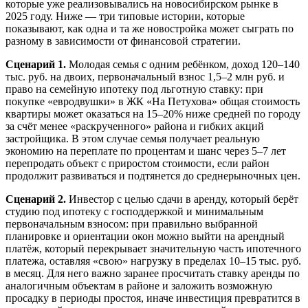
которые уже реализовывались на новосибирском рынке в
2025 году. Ниже — три типовые истории, которые
показывают, как одна и та же новостройка может сыграть по
разному в зависимости от финансовой стратегии.
Сценарий 1.
Молодая семья с одним ребёнком, доход 120–140
тыс. руб. на двоих, первоначальный взнос 1,5–2 млн руб. и
право на семейную ипотеку под льготную ставку: при
покупке «евродвушки» в ЖК «На Петухова» общая стоимость
квартиры может оказаться на 15–20% ниже средней по городу
за счёт менее «раскрученного» района и гибких акций
застройщика. В этом случае семья получает реальную
экономию на переплате по процентам и шанс через 5–7 лет
перепродать объект с приростом стоимости, если район
продолжит развиваться и подтянется до среднерыночных цен.
Сценарий 2.
Инвестор с целью сдачи в аренду, который берёт
студию под ипотеку с господдержкой и минимальным
первоначальным взносом: при правильно выбранной
планировке и ориентации окон можно выйти на арендный
платёж, который перекрывает значительную часть ипотечного
платежа, оставляя «свою» нагрузку в пределах 10–15 тыс. руб.
в месяц. Для него важно заранее просчитать ставку аренды по
аналогичным объектам в районе и заложить возможную
просадку в периоды простоя, иначе инвестиция превратится в