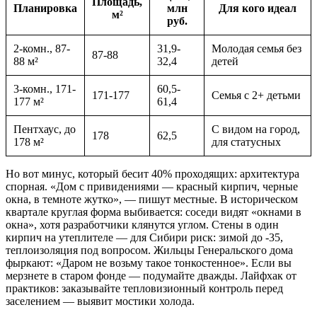
Площадь,
Планировка
млн
Для кого идеал
м²
руб.
2-комн., 87-
31,9-
Молодая семья без
87-88
88 м²
32,4
детей
3-комн., 171-
60,5-
171-177
Семья с 2+ детьми
177 м²
61,4
Пентхаус, до
С видом на город,
178
62,5
178 м²
для статусных
Но вот минус, который бесит 40% проходящих: архитектура
спорная. «Дом с привидениями — красный кирпич, черные
окна, в темноте жутко», — пишут местные. В историческом
квартале круглая форма выбивается: соседи видят «окнами в
окна», хотя разработчики клянутся углом. Стены в один
кирпич на утеплителе — для Сибири риск: зимой до -35,
теплоизоляция под вопросом. Жильцы Генеральского дома
фыркают: «Даром не возьму такое тонкостенное». Если вы
мерзнете в старом фонде — подумайте дважды. Лайфхак от
практиков: заказывайте тепловизионный контроль перед
заселением — выявит мостики холода.