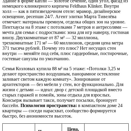
Здание в форме капли — золотое сечение, один угол, фасад из
немецкого клинкерного кирпича Feldhaus Klinker. Внутри
холл — как в пятизвездочном отеле: мрамор, дизайнерское
освещение, ресепшн 24/7. Агент элитки Марта Тивелёва
отмечает: материалы премиум, отделка общих зон на уровне.
Пентхаусы на 8 этаже с потолками 7 метров и антресолями —
мечта для семьи с подростками: зона для игр наверху, гостиная
внизу. Двухкомнатные от 87 м² — 32 миллиона,
трехкомнатные 171 м² — 60 миллионов, средняя цена метра
371 тысяча рублей. Почему это плюс? Нет несущих стен
внутри — меняйте под себя, плюс гардеробные, постирочные,
гостевые санузлы по умолчанию.
Семья Козловых купила 88 м² на 5 этаже: «Потолки 3,25 м
делают пространство воздушным, панорамное остекление
заливает светом каждую комнату». Зонирование от
архитекторов — без мебели у стен, все функционально. Для
жизни с детьми — идеал: двор с детской площадкой вместо
старых гаражей и помойк, зоны отдыха для взрослых.
Консьерж вызывает такси, получает посылки, бронирует
бассейн.
Психология пространства:
в компактном доме 24
квартиры — соседи нарасхват, сообщество формируется
быстро, без анонимности высоток.
Цена,