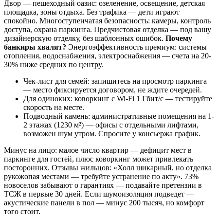
Двор — пешеходный оазис: озеленение, освещение, детская
площадка, зоны отдыха. Без трафика — дети играют
спокойно. Многоступенчатая безопасность: камеры, контроль
доступа, охрана паркинга. Предчистовая отделка — под вашу
дизайнерскую отделку, без шаблонных ошибок.
Почему
банкиры хвалят?
Энергоэффективность премиум: системы
отопления, водоснабжения, электроснабжения — счета на 20-
30% ниже средних по центру.
Чек-лист для семей: запишитесь на просмотр паркинга
— место фиксируется договором, не ждите очередей.
Для одиноких: коворкинг с Wi-Fi 1 Гбит/с — тестируйте
скорость на месте.
Подводный камень: административные помещения на 1-
2 этажах (1230 м²) — офисы с отдельными лифтами,
возможен шум утром. Спросите у консьержа график.
Минус на лицо: малое число квартир — дефицит мест в
паркинге для гостей, плюс коворкинг может привлекать
посторонних. Отзывы жильцов: «Холл шикарный, но отделка
рукожопая местами — требуйте устранение по акту». 73%
новоселов забывают о гарантиях — подавайте претензии в
ТСЖ в первые 30 дней. Если шумоизоляция подведет —
акустические панели в пол — минус 200 тысяч, но комфорт
того стоит.