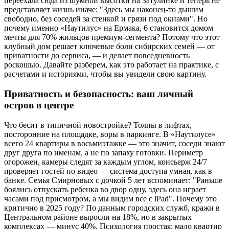
переехала сюда из шумной высотки на Затулинке и теперь не
представляет жизнь иначе: "Здесь мы наконец-то дышим
свободно, без соседей за стенкой и грязи под окнами". Но
почему именно «Наутилус» на Ермака, 6 становится домом
мечты для 70% жильцов премиум-сегмента? Потому что этот
клубный дом решает ключевые боли сибирских семей — от
приватности до сервиса, — и делает повседневность
роскошью. Давайте разберем, как это работает на практике, с
расчетами и историями, чтобы вы увидели свою картину.
Приватность и безопасность: ваш личный
остров в центре
Что бесит в типичной новостройке? Толпы в лифтах,
посторонние на площадке, воры в паркинге. В «Наутилусе»
всего 24 квартиры в восьмиэтажке — это значит, соседи знают
друг друга по именам, а не по запаху готовки. Периметр
огорожен, камеры следят за каждым углом, консьерж 24/7
проверяет гостей по видео — система доступа умная, как в
банке. Семья Смирновых с дочкой 5 лет вспоминает: "Раньше
боялись отпускать ребенка во двор одну, здесь она играет
часами под присмотром, а мы видим все с iPad". Почему это
критично в 2025 году? По данным городских служб, кражи в
Центральном районе выросли на 18%, но в закрытых
комплексах — минус 40%. Психология простая: мало квартир