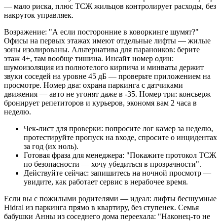
— мало риска, плюс ТСЖ жильцов контролирует расходы, без
накруток управляек.
Возражение: "А если посторонние в коворкинге шумят?"
Офисы на первых этажах имеют отдельные лифты — жилые
зоны изолированы. Альтернатива для параноиков: берите
этаж 4+, там вообще тишина. Инсайт номер один:
шумоизоляция из полнотелого кирпича и минваты держит
звуки соседей на уровне 45 дБ — проверьте приложением на
просмотре. Номер два: охрана паркинга с датчиками
движения — авто не угонят даже в -35. Номер три: консьерж
бронирует репетиторов и курьеров, экономя вам 2 часа в
неделю.
Чек-лист для проверки: попросите лог камер за неделю,
протестируйте пропуск на входе, спросите о инцидентах
за год (их ноль).
Готовая фраза для менеджера: "Покажите протокол ТСЖ
по безопасности — хочу убедиться в прозрачности".
Действуйте сейчас: запишитесь на ночной просмотр —
увидите, как работает сервис в нерабочее время.
Если вы с пожилыми родителями — идеал: лифты бесшумные
Hidral из паркинга прямо в квартиру, без ступенек. Семья
бабушки Анны из соседнего дома переехала: "Наконец-то не