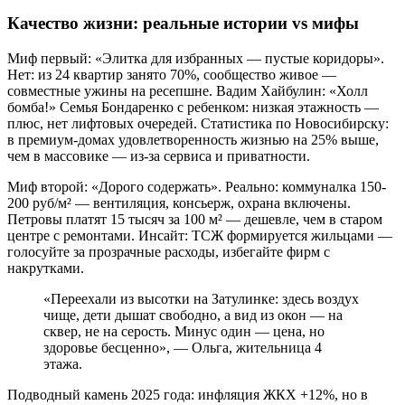
Качество жизни: реальные истории vs мифы
Миф первый: «Элитка для избранных — пустые коридоры».
Нет: из 24 квартир занято 70%, сообщество живое —
совместные ужины на ресепшне. Вадим Хайбулин: «Холл
бомба!» Семья Бондаренко с ребенком: низкая этажность —
плюс, нет лифтовых очередей. Статистика по Новосибирску:
в премиум-домах удовлетворенность жизнью на 25% выше,
чем в массовике — из-за сервиса и приватности.
Миф второй: «Дорого содержать». Реально: коммуналка 150-
200 руб/м² — вентиляция, консьерж, охрана включены.
Петровы платят 15 тысяч за 100 м² — дешевле, чем в старом
центре с ремонтами. Инсайт: ТСЖ формируется жильцами —
голосуйте за прозрачные расходы, избегайте фирм с
накрутками.
«Переехали из высотки на Затулинке: здесь воздух
чище, дети дышат свободно, а вид из окон — на
сквер, не на серость. Минус один — цена, но
здоровье бесценно», — Ольга, жительница 4
этажа.
Подводный камень 2025 года: инфляция ЖКХ +12%, но в