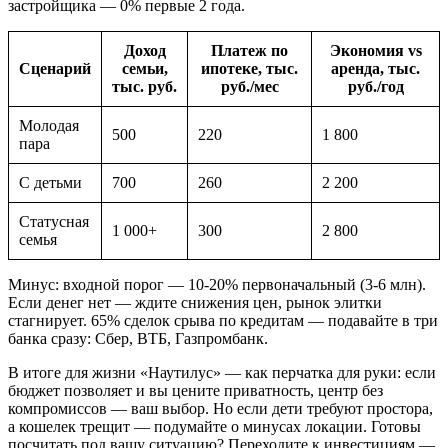
застройщика — 0% первые 2 года.
Доход
Платеж по
Экономия vs
Сценарий
семьи,
ипотеке, тыс.
аренда, тыс.
тыс. руб.
руб./мес
руб./год
Молодая
500
220
1 800
пара
С детьми
700
260
2 200
Статусная
1 000+
300
2 800
семья
Минус: входной порог — 10-20% первоначальный (3-6 млн).
Если денег нет — ждите снижения цен, рынок элитки
стагнирует. 65% сделок срыва по кредитам — подавайте в три
банка сразу: Сбер, ВТБ, Газпромбанк.
В итоге для жизни «Наутилус» — как перчатка для руки: если
бюджет позволяет и вы цените приватность, центр без
компромиссов — ваш выбор. Но если дети требуют простора,
а кошелек трещит — подумайте о минусах локации. Готовы
посчитать под вашу ситуацию? Переходите к инвестициям —