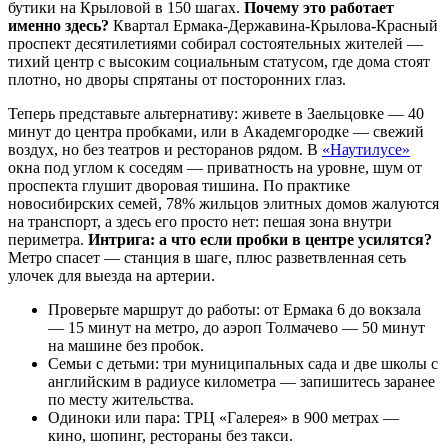
бутики на Крыловой в 150 шагах.
Почему это работает
именно здесь?
Квартал Ермака-Державина-Крылова-Красный
проспект десятилетиями собирал состоятельных жителей —
тихий центр с высоким социальным статусом, где дома стоят
плотно, но дворы спрятаны от посторонних глаз.
Теперь представьте альтернативу: живете в Заельцовке — 40
минут до центра пробками, или в Академгородке — свежий
воздух, но без театров и ресторанов рядом. В
«Наутилусе»
окна под углом к соседям — приватность на уровне, шум от
проспекта глушит дворовая тишина. По практике
новосибирских семей, 78% жильцов элитных домов жалуются
на транспорт, а здесь его просто нет: пешая зона внутри
периметра.
Интрига: а что если пробки в центре усилятся?
Метро спасет — станция в шаге, плюс разветвленная сеть
улочек для выезда на артерии.
Проверьте маршрут до работы: от Ермака 6 до вокзала
— 15 минут на метро, до аэроп Толмачево — 50 минут
на машине без пробок.
Семьи с детьми: три муниципальных сада и две школы с
английским в радиусе километра — запишитесь заранее
по месту жительства.
Одиноки или пара: ТРЦ «Галерея» в 900 метрах —
кино, шопинг, рестораны без такси.