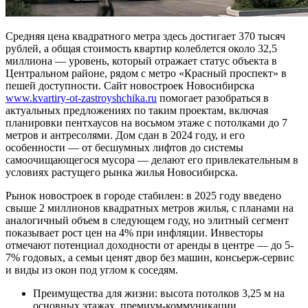
Средняя цена квадратного метра здесь достигает 370 тысяч
рублей, а общая стоимость квартир колеблется около 32,5
миллиона — уровень, который отражает статус объекта в
Центральном районе, рядом с метро «Красный проспект» в
пешей доступности. Сайт новостроек Новосибирска
www.kvartiry-ot-zastroyshchika.ru
помогает разобраться в
актуальных предложениях по таким проектам, включая
планировки пентхаусов на восьмом этаже с потолками до 7
метров и антресолями. Дом сдан в 2024 году, и его
особенности — от бесшумных лифтов до системы
самоочищающегося мусора — делают его привлекательным в
условиях растущего рынка жилья Новосибирска.
Рынок новостроек в городе стабилен: в 2025 году введено
свыше 2 миллионов квадратных метров жилья, с планами на
аналогичный объем в следующем году, но элитный сегмент
показывает рост цен на 4% при инфляции. Инвесторы
отмечают потенциал доходности от аренды в центре — до 5-
7% годовых, а семьи ценят двор без машин, консьерж-сервис
и виды из окон под углом к соседям.
Преимущества для жизни: высота потолков 3,25 м на
основных этажах, премиум-коммуникации,