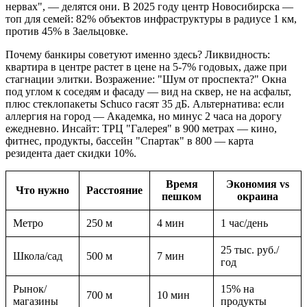
нервах", — делятся они. В 2025 году центр Новосибирска —
топ для семей: 82% объектов инфраструктуры в радиусе 1 км,
против 45% в Заельцовке.
Почему банкиры советуют именно здесь? Ликвидность:
квартира в центре растет в цене на 5-7% годовых, даже при
стагнации элитки. Возражение: "Шум от проспекта?" Окна
под углом к соседям и фасаду — вид на сквер, не на асфальт,
плюс стеклопакеты Schuco гасят 35 дБ. Альтернатива: если
аллергия на город — Академка, но минус 2 часа на дорогу
ежедневно. Инсайт: ТРЦ "Галерея" в 900 метрах — кино,
фитнес, продукты, бассейн "Спартак" в 800 — карта
резидента дает скидки 10%.
Время
Экономия vs
Что нужно
Расстояние
пешком
окраина
Метро
250 м
4 мин
1 час/день
25 тыс. руб./
Школа/сад
500 м
7 мин
год
Рынок/
15% на
700 м
10 мин
магазины
продукты