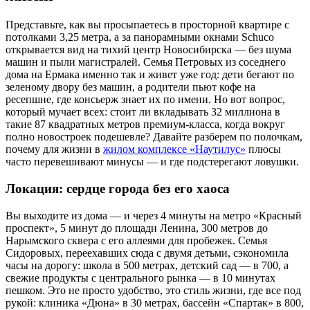
Представьте, как вы просыпаетесь в просторной квартире с
потолками 3,25 метра, а за панорамными окнами Schuco
открывается вид на тихий центр Новосибирска — без шума
машин и пыли магистралей. Семья Петровых из соседнего
дома на Ермака именно так и живет уже год: дети бегают по
зеленому двору без машин, а родители пьют кофе на
ресепшне, где консьерж знает их по имени. Но вот вопрос,
который мучает всех: стоит ли вкладывать 32 миллиона в
такие 87 квадратных метров премиум-класса, когда вокруг
полно новостроек подешевле? Давайте разберем по полочкам,
почему для жизни в
жилом комплексе «Наутилус»
плюсы
часто перевешивают минусы — и где подстерегают ловушки.
Локация: сердце города без его хаоса
Вы выходите из дома — и через 4 минуты на метро «Красный
проспект», 5 минут до площади Ленина, 300 метров до
Нарымского сквера с его аллеями для пробежек. Семья
Сидоровых, переехавших сюда с двумя детьми, сэкономила
часы на дорогу: школа в 500 метрах, детский сад — в 700, а
свежие продукты с центрального рынка — в 10 минутах
пешком. Это не просто удобство, это стиль жизни, где все под
рукой: клиника «Дюна» в 30 метрах, бассейн «Спартак» в 800,