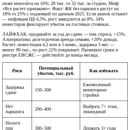
ниже монолита на 10%: 28 тыс. vs 32 тыс. за студию. Миф:
«Все растет одинаково». Факт: ЖК без паркинга растут на
18% vs 25% с подземкой по данным 2025. Если рынок остынет
— инфляция ЦБ 6,5%, рост замедлится до 8%. 34%
инвесторов фиксируют убыток на гостевых стоянках.
ЛАЙФХАК: продавайте за год до сдачи — пик спроса, +15%.
Альтернатива: долгосрочная аренда семьям, +20% дохода.
Расчет: инвестиция 4,2 млн в 1-комн., задержка 3 мес —
минус 90 тыс., но рост 22% покрывает. Проверьте сроки в
реестре ЕИСЖС — действуйте до конца месяца.
Потенциальный
Риск
Как избежать
убыток, тыс. руб.
Ежемесячный
Задержка
150–300
мониторинг
сдачи
стройки
Нет
Выбрать 7+ этаж,
200–400
паркинга
ликвидный
Налоги
при
300–500
Держать 3+ года