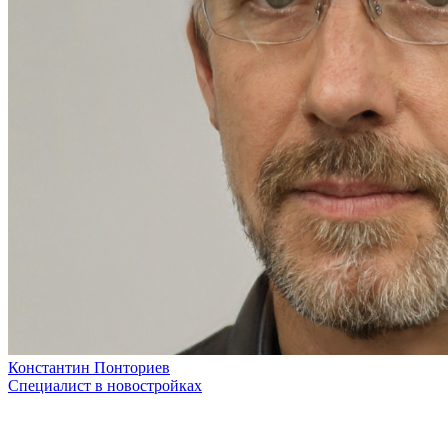
Константин Понториев
Специалист в новостройках