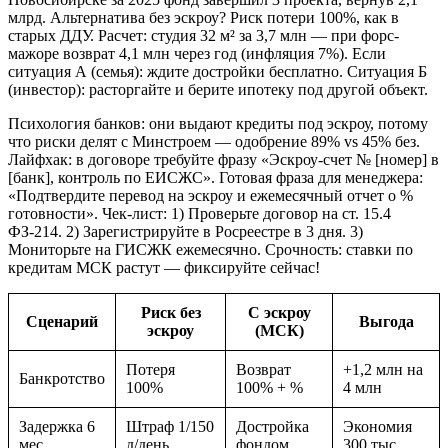
млрд. Альтернатива без эскроу? Риск потери 100%, как в
старых ДДУ. Расчет: студия 32 м² за 3,7 млн — при форс-
мажоре возврат 4,1 млн через год (инфляция 7%). Если
ситуация А (семья): ждите достройки бесплатно. Ситуация Б
(инвестор): расторгайте и берите ипотеку под другой объект.
Психология банков: они выдают кредиты под эскроу, потому
что риски делят с Минстроем — одобрение 89% vs 45% без.
Лайфхак: в договоре требуйте фразу «Эскроу-счет № [номер] в
[банк], контроль по ЕИСЖС». Готовая фраза для менеджера:
«Подтвердите перевод на эскроу и ежемесячный отчет о %
готовности». Чек-лист: 1) Проверьте договор на ст. 15.4
ФЗ-214. 2) Зарегистрируйте в Росреестре в 3 дня. 3)
Мониторьте на ГИСЖК ежемесячно. Срочность: ставки по
кредитам МСК растут — фиксируйте сейчас!
Риск без
С эскроу
Сценарий
Выгода
эскроу
(МСК)
Потеря
Возврат
+1,2 млн на
Банкротство
100%
100% + %
4 млн
Задержка 6
Штраф 1/150
Достройка
Экономия
мес
д/день
фондом
300 тыс.