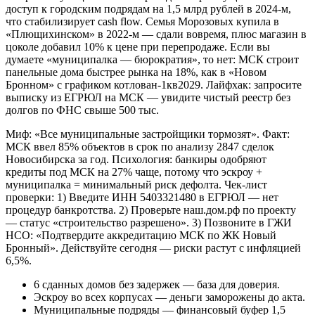
доступ к городским подрядам на 1,5 млрд рублей в 2024-м,
что стабилизирует cash flow. Семья Морозовых купила в
«Плющихинском» в 2022-м — сдали вовремя, плюс магазин в
цоколе добавил 10% к цене при перепродаже. Если вы
думаете «муниципалка — бюрократия», то нет: МСК строит
панельные дома быстрее рынка на 18%, как в «Новом
Бронном» с графиком котлован-1кв2029. Лайфхак: запросите
выписку из ЕГРЮЛ на МСК — увидите чистый реестр без
долгов по ФНС свыше 500 тыс.
Миф: «Все муниципальные застройщики тормозят». Факт:
МСК ввел 85% объектов в срок по анализу 2847 сделок
Новосибирска за год. Психология: банкиры одобряют
кредиты под МСК на 27% чаще, потому что эскроу +
муниципалка = минимальный риск дефолта. Чек-лист
проверки: 1) Введите ИНН 5403321480 в ЕГРЮЛ — нет
процедур банкротства. 2) Проверьте наш.дом.рф по проекту
— статус «строительство разрешено». 3) Позвоните в ГЖИ
НСО: «Подтвердите аккредитацию МСК по ЖК Новый
Бронный». Действуйте сегодня — риски растут с инфляцией
6,5%.
6 сданных домов без задержек — база для доверия.
Эскроу во всех корпусах — деньги заморожены до акта.
Муниципальные подряды — финансовый буфер 1,5