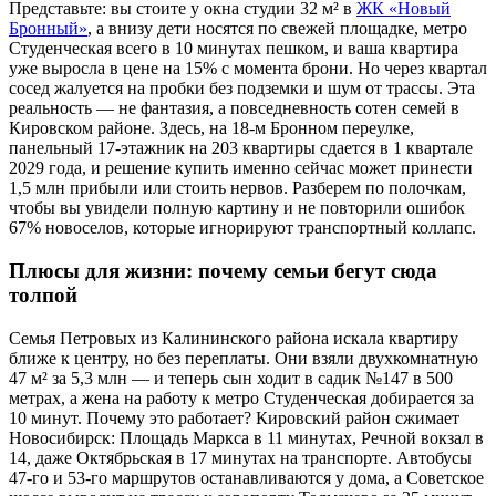
Представьте: вы стоите у окна студии 32 м² в
ЖК «Новый
Бронный»
, а внизу дети носятся по свежей площадке, метро
Студенческая всего в 10 минутах пешком, и ваша квартира
уже выросла в цене на 15% с момента брони. Но через квартал
сосед жалуется на пробки без подземки и шум от трассы. Эта
реальность — не фантазия, а повседневность сотен семей в
Кировском районе. Здесь, на 18-м Бронном переулке,
панельный 17-этажник на 203 квартиры сдается в 1 квартале
2029 года, и решение купить именно сейчас может принести
1,5 млн прибыли или стоить нервов. Разберем по полочкам,
чтобы вы увидели полную картину и не повторили ошибок
67% новоселов, которые игнорируют транспортный коллапс.
Плюсы для жизни: почему семьи бегут сюда
толпой
Семья Петровых из Калининского района искала квартиру
ближе к центру, но без переплаты. Они взяли двухкомнатную
47 м² за 5,3 млн — и теперь сын ходит в садик №147 в 500
метрах, а жена на работу к метро Студенческая добирается за
10 минут. Почему это работает? Кировский район сжимает
Новосибирск: Площадь Маркса в 11 минутах, Речной вокзал в
14, даже Октябрьская в 17 минутах на транспорте. Автобусы
47-го и 53-го маршрутов останавливаются у дома, а Советское