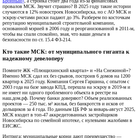
Бронный»
, а стройка стоит два года из-за финансовых
провалов МСК. Звучит страшно? В 2025 году такие истории
случаются в 12% новостроек Новосибирска, но с АО МСК и
эскроу-счетами риски падают до 3%. Разберем по косточкам
репутацию муниципальной строительной компании,
основанной мэрией в 2006 году и реорганизованной в 2011-м,
чтобы вы спали спокойно, зная, что ваши деньги в
безопасности по ст. 15.4 ФЗ-214.
Кто такие МСК: от муниципального гиганта к
надежному девелоперу
Помните ЖК «Плющихинский квартал» и «На Снежиной»?
Именно МСК сдал их без срывов, построив 6 домов на 1200
квартир к 2025 году. Компания Сергея Гаршина, с опытом с
2003 года на базе завода КПД, перешла на эскроу в 2019-м и
не имеет ни одного проблемного объекта в реестре на
наш.дом.рф. Почему банки доверяют? Объем реализованных
проектов — 250 тыс. м² жилья, без банкротств и исков от
дольщиков за 4 года. По данным ЦБ РФ за январь-август 2025,
МСК входит в топ-47 аккредитованных застройщиков
Новосибирска по семейной ипотеке, с нулевыми жалобами в
ЕИСЖС.
Интрига: муниципальные корни дают преимущество —