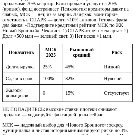
продажами 70% квартир. Если продажи упадут на 20%
(кризис), фонд достраивает. Психология: кредиторы давят на
слабых, МСК — нет, из-за мэрии. Лайфхак: мониторьте
отчетность в СПАРК — долги <10% активов. Готовая фраза
для банка: «Подтвердите кредитный рейтинг МСК по ЖК
Новый Бронный». Чек-лист: 1) СПАРК-отчет ежеквартал. 2)
Долг <500 млн — зеленый свет. 3) Нет исков >1 млн.
МСК
Рыночный
Показатель
Риск
2025
средний
Долг/выручка
25%
45%
Низкий
Сдачи в срок
100%
82%
Нулевой
Жалобы
0
15%
Отсутствует
дольщиков
НЕ ПОПАДИТЕСЬ: высокие ставки ипотеки снижают
продажи — хеджируйте фиксацией цены сейчас.
МСК — надежный выбор для «Нового Бронного»: эскроу,
муниципалка и чистая история минимизируют риски до 3%.