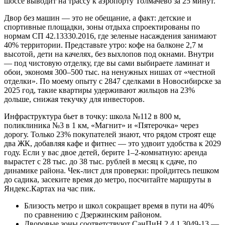
шоссе выводит на трассу к аэропорту Толмачево за 25 минут.
Двор без машин — это не обещание, а факт: детские и
спортивные площадки, зоны отдыха спроектированы по
нормам СП 42.13330.2016, где зеленые насаждения занимают
40% территории. Представьте утро: кофе на балконе 2,7 м
высотой, дети на качелях, без выхлопов под окнами. Внутри
— под чистовую отделку, где вы сами выбираете ламинат и
обои, экономя 300–500 тыс. на ненужных нишах от «честной
отделки». По моему опыту с 2847 сделками в Новосибирске за
2025 год, такие квартиры удерживают жильцов на 23%
дольше, снижая текучку для инвесторов.
Инфраструктура бьет в точку: школа №112 в 800 м,
поликлиника №3 в 1 км, «Магнит» и «Пятерочка» через
дорогу. Только 23% покупателей знают, что рядом строят еще
два ЖК, добавляя кафе и фитнес — это удвоит удобства к 2029
году. Если у вас двое детей, берите 1–2-комнатную: аренда
вырастет с 28 тыс. до 38 тыс. рублей в месяц к сдаче, по
динамике района. Чек-лист для проверки: пройдитесь пешком
до садика, засеките время до метро, посчитайте маршруты в
Яндекс.Картах на час пик.
Близость метро и школ сокращает время в пути на 40%
по сравнению с Дзержинским районом.
Дворовые зоны соответствуют СанПиН 2.4.1.3049-13 —