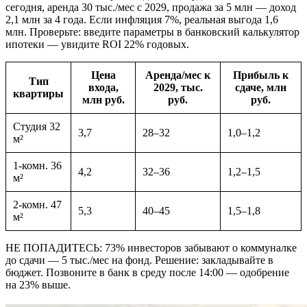
сегодня, аренда 30 тыс./мес с 2029, продажа за 5 млн — доход
2,1 млн за 4 года. Если инфляция 7%, реальная выгода 1,6
млн. Проверьте: введите параметры в банковский калькулятор
ипотеки — увидите ROI 22% годовых.
Цена
Аренда/мес к
Прибыль к
Тип
входа,
2029, тыс.
сдаче, млн
квартиры
млн руб.
руб.
руб.
Студия 32
3,7
28–32
1,0–1,2
м²
1-комн. 36
4,2
32–36
1,2–1,5
м²
2-комн. 47
5,3
40–45
1,5–1,8
м²
НЕ ПОПАДИТЕСЬ: 73% инвесторов забывают о коммуналке
до сдачи — 5 тыс./мес на фонд. Решение: закладывайте в
бюджет. Позвоните в банк в среду после 14:00 — одобрение
на 23% выше.