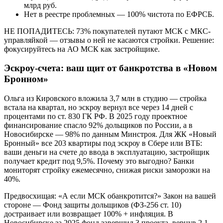
млрд руб.
Нет в реестре проблемных — 100% чистота по ЕФРСБ.
НЕ ПОПАДИТЕСЬ: 73% покупателей путают МСК с МКС-
управляйкой — отзывы о ней не касаются стройки. Решение:
фокусируйтесь на АО МСК как застройщике.
Эскроу-счета: ваш щит от банкротства в «Новом
Бронном»
Ольга из Кировского вложила 3,7 млн в студию — стройка
встала на квартал, но эскроу вернул все через 14 дней с
процентами по ст. 830 ГК РФ. В 2025 году проектное
финансирование спасло 92% дольщиков по России, а в
Новосибирске — 98% по данным Минстроя. Для ЖК «Новый
Бронный» все 203 квартиры под эскроу в Сбере или ВТБ:
ваши деньги на счете до ввода в эксплуатацию, застройщик
получает кредит под 9,5%. Почему это выгодно? Банки
мониторят стройку ежемесячно, снижая риски заморозки на
40%.
Предвосхищая: «А если МСК обанкротится?» Закон на вашей
стороне — Фонд защиты дольщиков (ФЗ-256 ст. 10)
достраивает или возвращает 100% + инфляция. В
Новосибирске за 2025 фонд завершил 3 проекта, вернув 2,1