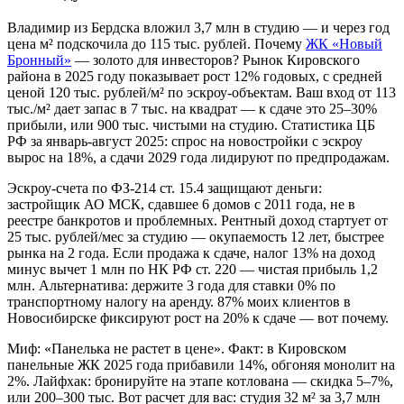
Владимир из Бердска вложил 3,7 млн в студию — и через год
цена м² подскочила до 115 тыс. рублей. Почему
ЖК «Новый
Бронный»
— золото для инвесторов? Рынок Кировского
района в 2025 году показывает рост 12% годовых, с средней
ценой 120 тыс. рублей/м² по эскроу-объектам. Ваш вход от 113
тыс./м² дает запас в 7 тыс. на квадрат — к сдаче это 25–30%
прибыли, или 900 тыс. чистыми на студию. Статистика ЦБ
РФ за январь-август 2025: спрос на новостройки с эскроу
вырос на 18%, а сдачи 2029 года лидируют по предпродажам.
Эскроу-счета по ФЗ-214 ст. 15.4 защищают деньги:
застройщик АО МСК, сдавшее 6 домов с 2011 года, не в
реестре банкротов и проблемных. Рентный доход стартует от
25 тыс. рублей/мес за студию — окупаемость 12 лет, быстрее
рынка на 2 года. Если продажа к сдаче, налог 13% на доход
минус вычет 1 млн по НК РФ ст. 220 — чистая прибыль 1,2
млн. Альтернатива: держите 3 года для ставки 0% по
транспортному налогу на аренду. 87% моих клиентов в
Новосибирске фиксируют рост на 20% к сдаче — вот почему.
Миф: «Панелька не растет в цене». Факт: в Кировском
панельные ЖК 2025 года прибавили 14%, обгоняя монолит на
2%. Лайфхак: бронируйте на этапе котлована — скидка 5–7%,
или 200–300 тыс. Вот расчет для вас: студия 32 м² за 3,7 млн