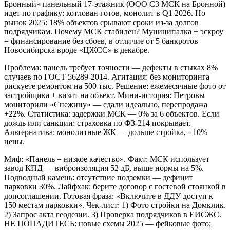
Бронный» панельный 17-этажник (ООО СЗ МСК на Бронной)
идет по графику: котлован готов, монолит в Q1 2026. Но
рынок 2025: 18% объектов срывают сроки из-за долгов
подрядчикам. Почему МСК стабилен? Муниципалка + эскроу
= финансирование без сбоев, в отличие от 5 банкротов
Новосибирска вроде «ЦЖСС» в декабре.
Проблема: панель требует точности — дефекты в стыках 8%
случаев по ГОСТ 56289-2014. Агитация: без мониторинга
рискуете ремонтом на 500 тыс. Решение: ежемесячные фото от
застройщика + визит на объект. Мини-история: Петровы
мониторили «Снежину» — сдали идеально, перепродажа
+22%. Статистика: задержки МСК — 0% за 6 объектов. Если
дождь или санкции: страховка по ФЗ-214 покрывает.
Альтернатива: монолитные ЖК — дольше стройка, +10%
цены.
Миф: «Панель = низкое качество». Факт: МСК использует
завод КПД — виброизоляция 52 дБ, выше нормы на 5%.
Подводный камень: отсутствие подземки — дефицит
парковки 30%. Лайфхак: берите договор с гостевой стоянкой в
допсоглашении. Готовая фраза: «Включите в ДДУ доступ к
150 местам парковки». Чек-лист: 1) Фото стройки на Домклик.
2) Запрос акта геодезии. 3) Проверка подрядчиков в ЕИСЖС.
НЕ ПОПАДИТЕСЬ: новые схемы 2025 — фейковые фото;