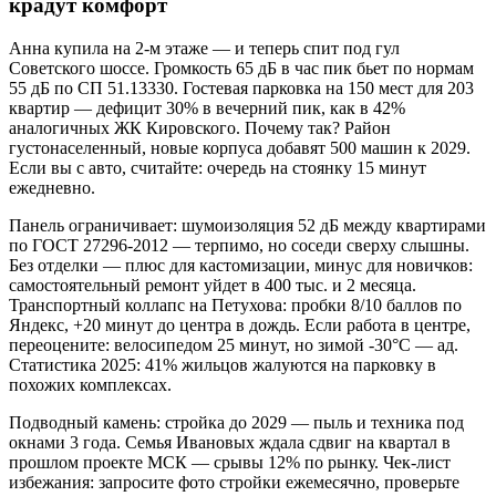
крадут комфорт
Анна купила на 2-м этаже — и теперь спит под гул
Советского шоссе. Громкость 65 дБ в час пик бьет по нормам
55 дБ по СП 51.13330. Гостевая парковка на 150 мест для 203
квартир — дефицит 30% в вечерний пик, как в 42%
аналогичных ЖК Кировского. Почему так? Район
густонаселенный, новые корпуса добавят 500 машин к 2029.
Если вы с авто, считайте: очередь на стоянку 15 минут
ежедневно.
Панель ограничивает: шумоизоляция 52 дБ между квартирами
по ГОСТ 27296-2012 — терпимо, но соседи сверху слышны.
Без отделки — плюс для кастомизации, минус для новичков:
самостоятельный ремонт уйдет в 400 тыс. и 2 месяца.
Транспортный коллапс на Петухова: пробки 8/10 баллов по
Яндекс, +20 минут до центра в дождь. Если работа в центре,
переоцените: велосипедом 25 минут, но зимой -30°C — ад.
Статистика 2025: 41% жильцов жалуются на парковку в
похожих комплексах.
Подводный камень: стройка до 2029 — пыль и техника под
окнами 3 года. Семья Ивановых ждала сдвиг на квартал в
прошлом проекте МСК — срывы 12% по рынку. Чек-лист
избежания: запросите фото стройки ежемесячно, проверьте