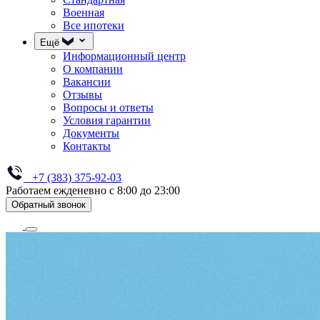
Военная
Все ипотеки
Ещё
Информационный центр
О компании
Вакансии
Отзывы
Вопросы и ответы
Условия гарантии
Документы
Контакты
+7 (383) 375-92-03
Работаем ежденевно с 8:00 до 23:00
Обратный звонок