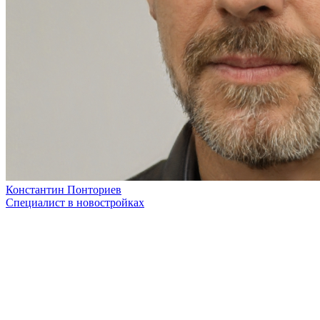
Константин Понториев
Специалист в новостройках