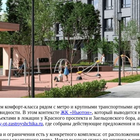
м комфорт-класса рядом с метро и крупными транспортными арт
видности. В этом контексте
ЖК «Ньютон»
, который выводится 
ектами в локации у Красного проспекта и Заельцовского бора, а
-ot-zastroyshchika.ru
, где собраны действующие предложения и п
 и ограничения есть у конкретного комплекса: от расположения
цены квадратного метра. Новая высокая ставка по ипотеке и из