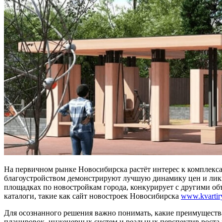
На первичном рынке Новосибирска растёт интерес к комплекса
благоустройством демонстрируют лучшую динамику цен и лик
площадках по новостройкам города, конкурирует с другими объ
каталоги, такие как сайт новостроек Новосибирска
www.kvartiry
Для осознанного решения важно понимать, какие преимущества
планировок, инженерных систем и реальных перспектив роста 