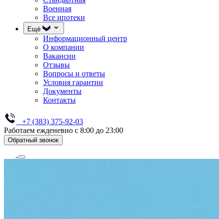
Военная
Все ипотеки
Ещё
Информационный центр
О компании
Вакансии
Отзывы
Вопросы и ответы
Условия гарантии
Документы
Контакты
+7 (383) 375-92-03
Работаем ежденевно с 8:00 до 23:00
Обратный звонок