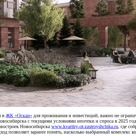
ы в
ЖК «Оскар»
для проживания и инвестиций, важно не ограни
овосибирска с текущими условиями ипотеки и спроса в 2025 год
новостроек Новосибирска
www.kvartiry-ot-zastroyshchika.ru
, где со
дход позволяет заранее понять, насколько выбранный комплекс 