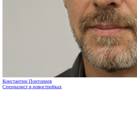
Константин Понториев
Специалист в новостройках