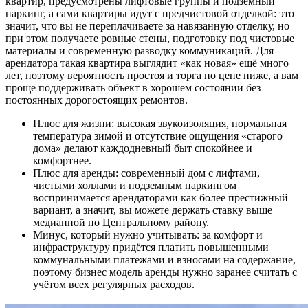
квартир, предусмотрены лифтовые группы и подземный
паркинг, а сами квартиры идут с предчистовой отделкой: это
значит, что вы не переплачиваете за навязанную отделку, но
при этом получаете ровные стены, подготовку под чистовые
материалы и современную разводку коммуникаций. Для
арендатора такая квартира выглядит «как новая» ещё много
лет, поэтому вероятность простоя и торга по цене ниже, а вам
проще поддерживать объект в хорошем состоянии без
постоянных дорогостоящих ремонтов.
Плюс для жизни: высокая звукоизоляция, нормальная
температура зимой и отсутствие ощущения «старого
дома» делают каждодневный быт спокойнее и
комфортнее.
Плюс для аренды: современный дом с лифтами,
чистыми холлами и подземным паркингом
воспринимается арендаторами как более престижный
вариант, а значит, вы можете держать ставку выше
медианной по Центральному району.
Минус, который нужно учитывать: за комфорт и
инфраструктуру придётся платить повышенными
коммунальными платежами и взносами на содержание,
поэтому бизнес модель аренды нужно заранее считать с
учётом всех регулярных расходов.