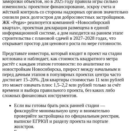
заморозки объектов, но в 2025 году правила игры сильно
изменились: проектное финансирование, эскроу счета и
жёсткий контроль со стороны надзорных органов значительно
снизили риск долгостроя для добросовестных застройщиков.
ЖК «Pegas» реализуется компанией «Новосибирский
квартал», проектная декларация размещена в единой
информационной системе, а дом находится на раннем этапе
строительства с плановой сдачей в 2027–2028 годах, что
открывает простор для ценового роста по мере готовности.
Представьте инвестора, который входит в проект на стадии
котлована и наблюдает, как стоимость квадратного метра
растёт с каждым этапом готовности: по аналитике по
новостройкам Новосибирска, прирост между начальным и
перед дачным этапом в популярных проектах центра часто
достигает 15–20%. Для квартиры стоимостью 11 млн рублей
это может означать плюс 1,5–2,2 млн рублей только за счёт
времени и выбора правильного проекта, без каких либо
сложных финансовых инструментов.
Если вы готовы брать риск ранней стадии —
фиксируйте минимальную цену и внимательно
проверяйте застройщика по официальным реестрам,
выписке ЕГРЮЛ и разделу проекта на портале
жилстроя.