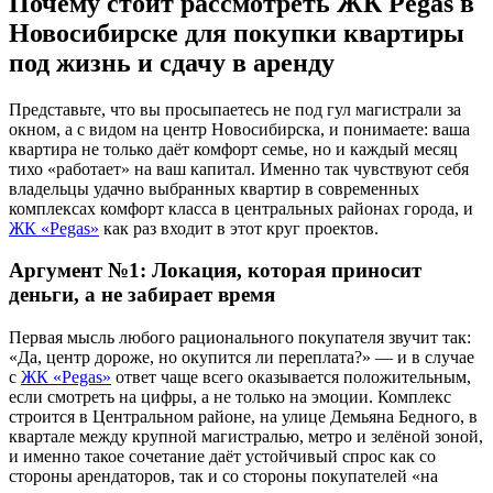
Почему стоит рассмотреть ЖК Pegas в
Новосибирске для покупки квартиры
под жизнь и сдачу в аренду
Представьте, что вы просыпаетесь не под гул магистрали за
окном, а с видом на центр Новосибирска, и понимаете: ваша
квартира не только даёт комфорт семье, но и каждый месяц
тихо «работает» на ваш капитал. Именно так чувствуют себя
владельцы удачно выбранных квартир в современных
комплексах комфорт класса в центральных районах города, и
ЖК «Pegas»
как раз входит в этот круг проектов.
Аргумент №1: Локация, которая приносит
деньги, а не забирает время
Первая мысль любого рационального покупателя звучит так:
«Да, центр дороже, но окупится ли переплата?» — и в случае
с
ЖК «Pegas»
ответ чаще всего оказывается положительным,
если смотреть на цифры, а не только на эмоции. Комплекс
строится в Центральном районе, на улице Демьяна Бедного, в
квартале между крупной магистралью, метро и зелёной зоной,
и именно такое сочетание даёт устойчивый спрос как со
стороны арендаторов, так и со стороны покупателей «на