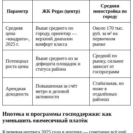
Средняя
Параметр
ЖК Pegas (центр)
новостройка по
городу
Средняя
Выше среднего по
Около 170 тыс.
цена
городу, ориентир —
руб. за м² на
«квадрата»,
верхний диапазон
первичном
2025 г.
комфорт класса
рынке
Средний по
Выше среднего из за
Потенциал
рынку, сильнее
дефицита площадок и
роста цены
зависит от
статуса района
госпрограмм
Стабильная, но
Повышенная за счёт
Арендная
ниже в
метро и деловой
доходность
отдалённых
активности
районах
Ипотека и программы господдержки: как
уменьшить ежемесячный платёж
Ключевая интрига 2025 года в ипотеке — сочетание всё ещё