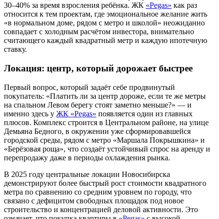
30–40% за время взросления ребёнка. ЖК
«Pegas»
как раз
относится к тем проектам, где эмоциональное желание жить
«в нормальном доме, рядом с метро и школой» неожиданно
совпадает с холодным расчётом инвестора, внимательно
считающего каждый квадратный метр и каждую ипотечную
ставку.
Локация: центр, который дорожает быстрее
Первый вопрос, который задаёт себе продвинутый
покупатель: «Платить ли за центр дороже, если те же метры
на спальном Левом берегу стоят заметно меньше?» — и
именно здесь у
ЖК «Pegas»
появляется один из главных
плюсов. Комплекс строится в Центральном районе, на улице
Демьяна Бедного, в окружении уже сформировавшейся
городской среды, рядом с метро «Маршала Покрышкина» и
«Берёзовая роща», что создаёт устойчивый спрос на аренду и
перепродажу даже в периоды охлаждения рынка.
В 2025 году центральные локации Новосибирска
демонстрируют более быстрый рост стоимости квадратного
метра по сравнению со средним уровнем по городу, что
связано с дефицитом свободных площадок под новое
строительство и концентрацией деловой активности. Это
означает, что покупка квартиры в
«Pegas»
с высокой